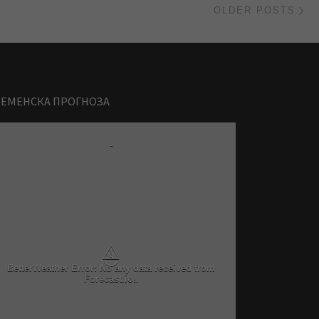
OLDER POSTS
РЕМЕНСКА ПРОГНОЗА
-
⚠
BetterWeather Error: No any data received from
Forecast.io!.