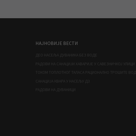
Posts navigation
НАЈНОВИЈЕ ВЕСТИ
ДЕО НАСЕЉА ДУВАНИКА БЕЗ ВОДЕ
РАДОВИ НА САНАЦИЈИ ХАВАРИЈЕ У САВЕЗНИЧКОЈ УЛИЦИ
ТОКОМ ТОПЛОТНОГ ТАЛАСА РАЦИОНАЛНО ТРОШИТЕ ВО
САНАЦИЈА КВАРА У НАСЕЉУ Д3
РАДОВИ НА ДУВАНИЦИ