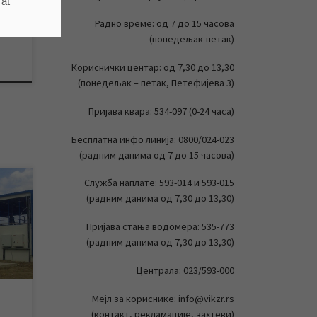
 at
Радно време: од 7 до 15 часова
(понедељак-петак)
Кориснички центар: од 7,30 до 13,30
(понедељак – петак, Петефијева 3)
Пријава квара: 534-097 (0-24 часа)
Бесплатна инфо линија: 0800/024-023
(радним данима од 7 до 15 часова)
Служба наплате: 593-014 и 593-015
(радним данима од 7,30 до 13,30)
на
Пријава стања водомера: 535-773
(радним данима од 7,30 до 13,30)
са
Централа: 023/593-000
г
Мејл за кориснике: info@vikzr.rs
(контакт, рекламације, захтеви)