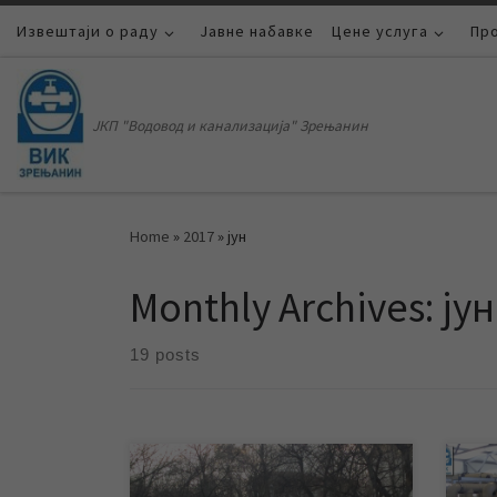
Извештаји о раду
Skip to content
Јавне набавке
Цене услуга
Пр
ЈКП "Водовод и канализација" Зрењанин
Home
»
2017
»
јун
Monthly Archives:
јун
19 posts
Због квара на уличној водоводној
Да б