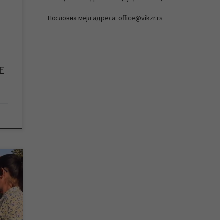
Пословна мејл адреса: office@vikzr.rs
у за
…]
Е
аму
ње