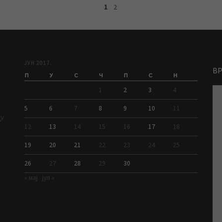
1
2
ЈУН 2017.
В
П
У
С
Ч
П
С
Н
1
2
3
4
5
6
7
8
9
10
11
ДУ
12
13
14
15
16
17
18
19
20
21
22
23
24
25
26
27
28
29
30
« мај
јул »