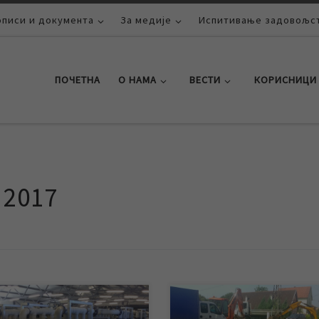
описи и документа
За медије
Испитивање задовољст
ПОЧЕТНА
О НАМА
ВЕСТИ
КОРИСНИЦИ
 2017
и отклонили све недоумице
У јутарњим часовима, у насељу