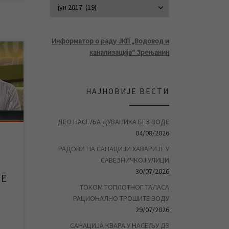
АРХИВА ВЕСТ
Информатор о раду ЈКП „Водовод и
канализација“ Зрењанин
С“
НАЈНОВИЈЕ ВЕСТИ
ења
ДЕО НАСЕЉА ДУВАНИКА БЕЗ ВОДЕ
04/08/2026
 су
з
РАДОВИ НА САНАЦИЈИ ХАВАРИЈЕ У
 у
САВЕЗНИЧКОЈ УЛИЦИ
30/07/2026
ЈЕ
ТОКОМ ТОПЛОТНОГ ТАЛАСА
РАЦИОНАЛНО ТРОШИТЕ ВОДУ
А
29/07/2026
САНАЦИЈА КВАРА У НАСЕЉУ Д3