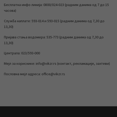
Бесплатна инфо линија: 0800/024-023 (радним данима од 7 до 15
часова)
Служба наплате: 593-014 и 593-015 (радним данима од 7,30 до
13,30)
Пријава стања водомера: 535-773 (радним данима од 7,30 до
13,30)
Централа: 023/593-000
Мејл за кориснике: info@vikzr.rs (контакт, рекламације, захтеви)
Пословна мејл адреса: office@vikzr.rs