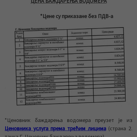
ЦЕНА БАЖДАРЕЊА ВОДОМЕРА
*Цене су приказане без ПДВ-а
*Ценовник баждарења водомера преузет је из
Ценовника услуга према трећим лицима
(страна 2.
тачка Г. Ценовник баждарења водомера)