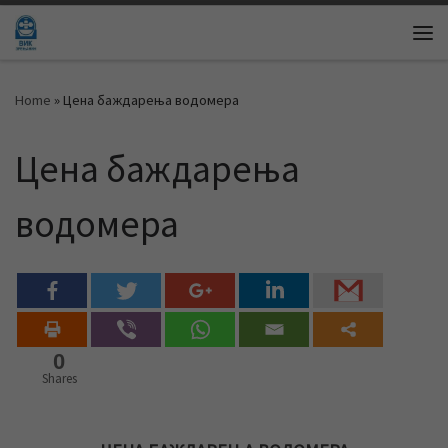
Skip to content
Me
Home
»
Цена баждарења водомера
Цена баждарења
водомера
0
Shares