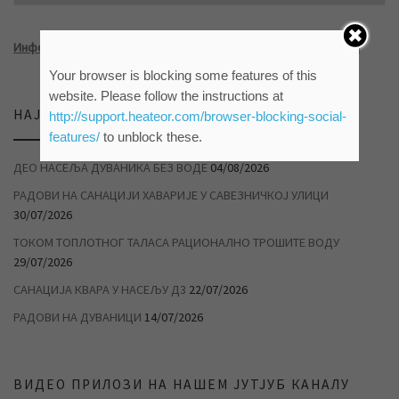
Информатор о раду ЈКП „Водовод и канализација“ Зрењанин
Your browser is blocking some features of this
website. Please follow the instructions at
НАЈНОВИЈЕ ВЕСТИ
http://support.heateor.com/browser-blocking-social-
features/
to unblock these.
ДЕО НАСЕЉА ДУВАНИКА БЕЗ ВОДЕ
04/08/2026
РАДОВИ НА САНАЦИЈИ ХАВАРИЈЕ У САВЕЗНИЧКОЈ УЛИЦИ
30/07/2026
ТОКОМ ТОПЛОТНОГ ТАЛАСА РАЦИОНАЛНО ТРОШИТЕ ВОДУ
29/07/2026
САНАЦИЈА КВАРА У НАСЕЉУ Д3
22/07/2026
РАДОВИ НА ДУВАНИЦИ
14/07/2026
ВИДЕО ПРИЛОЗИ НА НАШЕМ ЈУТЈУБ КАНАЛУ