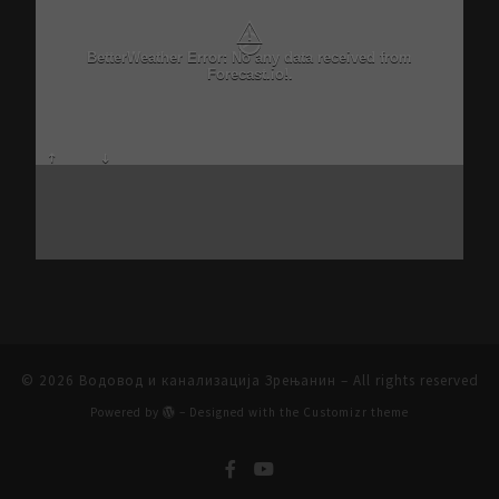
⚠
BetterWeather Error: No any data received from
Forecast.io!.
© 2026
Водовод и канализација Зрењанин
– All rights reserved
Powered by
– Designed with the
Customizr theme