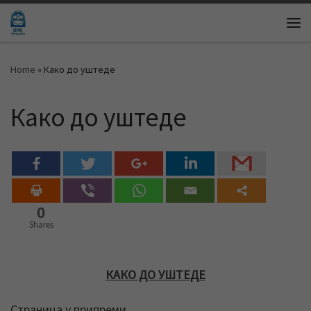
Skip to content
Me
Home
»
Како до уштеде
Како до уштеде
0
Shares
КАКО ДО УШТЕДЕ
Страница у припреми