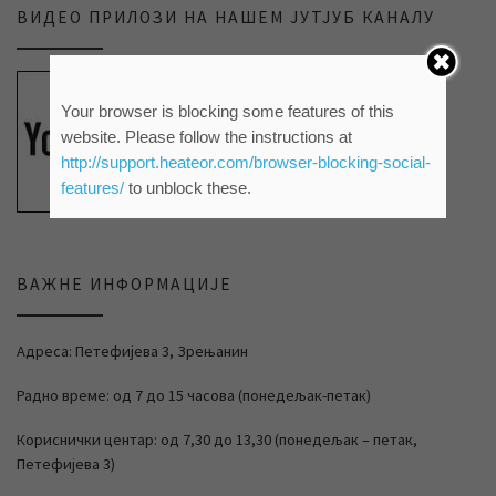
ВИДЕО ПРИЛОЗИ НА НАШЕМ ЈУТЈУБ КАНАЛУ
Your browser is blocking some features of this
website. Please follow the instructions at
http://support.heateor.com/browser-blocking-social-
features/
to unblock these.
ВАЖНЕ ИНФОРМАЦИЈЕ
Адреса: Петефијева 3, Зрењанин
Радно време: од 7 до 15 часова (понедељак-петак)
Кориснички центар: од 7,30 до 13,30 (понедељак – петак,
Петефијева 3)