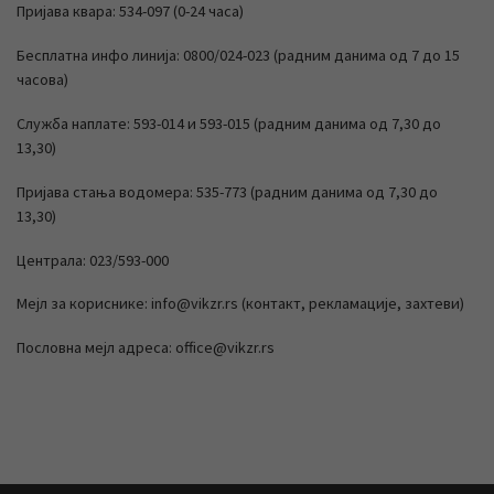
Пријава квара: 534-097 (0-24 часа)
Бесплатна инфо линија: 0800/024-023 (радним данима од 7 до 15
часова)
Служба наплате: 593-014 и 593-015 (радним данима од 7,30 до
13,30)
Пријава стања водомера: 535-773 (радним данима од 7,30 до
13,30)
Централа: 023/593-000
Мејл за кориснике: info@vikzr.rs (контакт, рекламације, захтеви)
Пословна мејл адреса: office@vikzr.rs