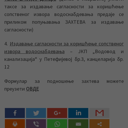
таксе за издавање сагласности за коришћење
сопственог извора водоснабдевања предаје се
приликом попуњавања ЗАХТЕВА за издавање
сагласности)
4.
Издавање сагласности за коришћење сопственог
извора водоснабдевања
– ЈКП „Водовод и
канализација“ у Петефијевој бр.3, канцеларија бр.
12
Формулар за подношење захтева можете
преузети
ОВДЕ