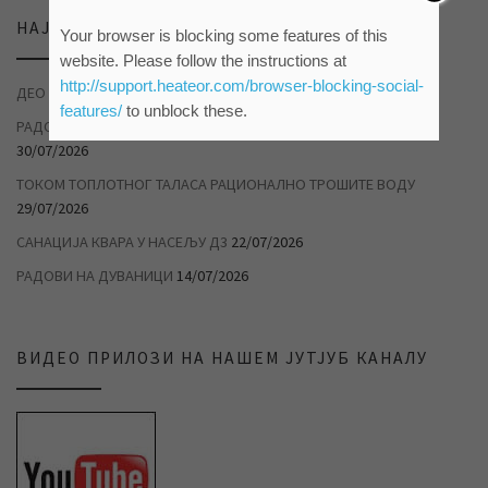
НАЈНОВИЈЕ ВЕСТИ
Your browser is blocking some features of this
website. Please follow the instructions at
http://support.heateor.com/browser-blocking-social-
ДЕО НАСЕЉА ДУВАНИКА БЕЗ ВОДЕ
04/08/2026
features/
to unblock these.
РАДОВИ НА САНАЦИЈИ ХАВАРИЈЕ У САВЕЗНИЧКОЈ УЛИЦИ
30/07/2026
ТОКОМ ТОПЛОТНОГ ТАЛАСА РАЦИОНАЛНО ТРОШИТЕ ВОДУ
29/07/2026
САНАЦИЈА КВАРА У НАСЕЉУ Д3
22/07/2026
РАДОВИ НА ДУВАНИЦИ
14/07/2026
ВИДЕО ПРИЛОЗИ НА НАШЕМ ЈУТЈУБ КАНАЛУ