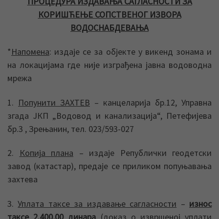
ПРОЦЕДУРА ИЗДАВАЊА САГЛАСНОСТИ ЗА
КОРИШЋЕЊЕ СОПСТВЕНОГ ИЗВОРА
ВОДОСНАБДЕВАЊА
*
Напомена
: издаје се за објекте у викенд зонама и
на локацијама где није изграђена јавна водоводна
мрежа
1.
Попунити ЗАХТЕВ
– канцеларија бр.12, Управна
згада ЈКП „Водовод и канализација“, Петефијевa
бр.3 , Зрењанин, тел. 023/593-027
2.
Копија плана
– издаје Републички геодетски
завод (катастар), предаје се приликом попуњавања
захтева
3.
Уплата таксе за издавање сагласности
–
износ
таксе 2.400,00 динара
(доказ о извршеној уплати