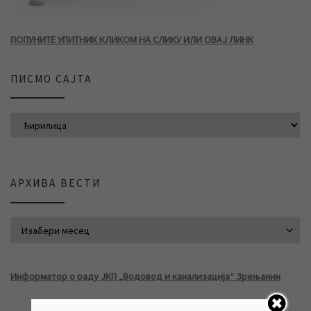
ПОПУНИТЕ УПИТНИК КЛИКОМ НА СЛИКУ ИЛИ ОВАЈ ЛИНК
ПИСМО САЈТА
АРХИВА ВЕСТИ
АРХИВА ВЕСТИ
Информатор о раду ЈКП „Водовод и канализација“ Зрењанин