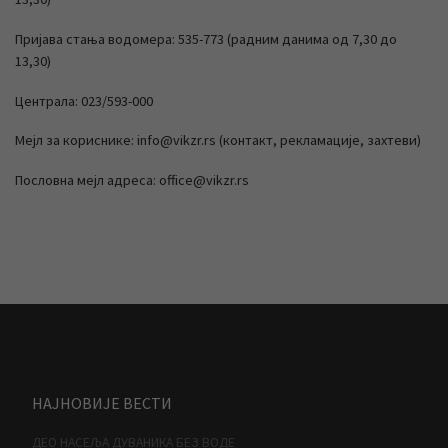
Пријава стања водомера: 535-773 (радним данима од 7,30 до
13,30)
Централа: 023/593-000
Мејл за кориснике: info@vikzr.rs (контакт, рекламације, захтеви)
Пословна мејл адреса: office@vikzr.rs
НАЈНОВИЈЕ ВЕСТИ
ДЕО НАСЕЉА ДУВАНИКА БЕЗ ВОДЕ