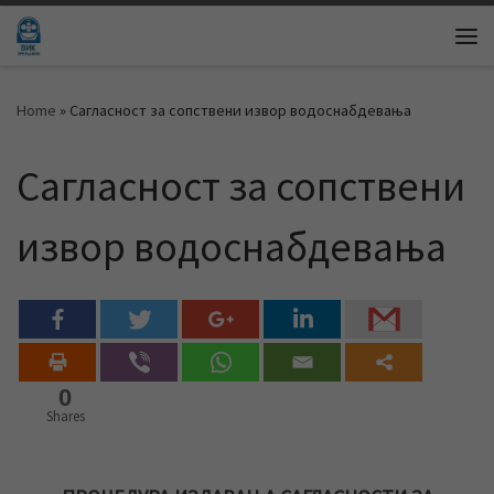
Skip to content
Me
Home
»
Сагласност за сопствени извор водоснабдевања
Сагласност за сопствени
извор водоснабдевања
0
Shares