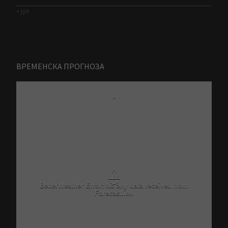
« јул
ВРЕМЕНСКА ПРОГНОЗА
-
⚠
BetterWeather Error: No any data received from
Forecast.io!.