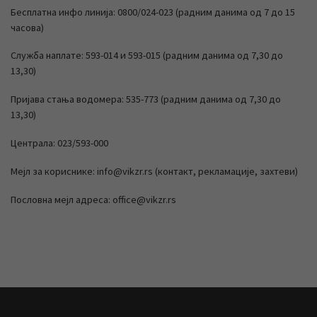
Бесплатна инфо линија: 0800/024-023 (радним данима од 7 до 15
часова)
Служба наплате: 593-014 и 593-015 (радним данима од 7,30 до
13,30)
Пријава стања водомера: 535-773 (радним данима од 7,30 до
13,30)
Централа: 023/593-000
Мејл за кориснике: info@vikzr.rs (контакт, рекламације, захтеви)
Пословна мејл адреса: office@vikzr.rs