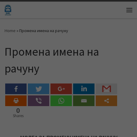
Skip to content
Me
Home
»
Промена имена на рачуну
Промена имена на
рачуну
0
Shares