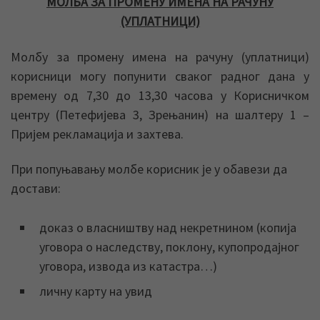
МОЛБА ЗА ПРОМЕНУ ИМЕНА НА РАЧУНУ
(УПЛАТНИЦИ)
Молбу за промену имена на рачуну (уплатници)
корисници могу попунити сваког радног дана у
времену од 7,30 до 13,30 часова у Корисничком
центру (Петефијева 3, Зрењанин) на шалтеру 1 –
Пријем рекламација и захтева.
При попуњавању молбе корисник је у обавези да
достави:
доказ о власништву над некретнином (копија
уговора о наследству, поклону, купопродајног
уговора, извода из катастра…)
личну карту на увид