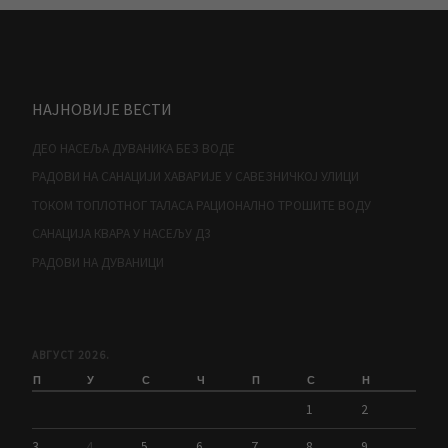
НАЈНОВИЈЕ ВЕСТИ
ДЕО НАСЕЉА ДУВАНИКА БЕЗ ВОДЕ
РАДОВИ НА САНАЦИЈИ ХАВАРИЈЕ У САВЕЗНИЧКОЈ УЛИЦИ
ТОКОМ ТОПЛОТНОГ ТАЛАСА РАЦИОНАЛНО ТРОШИТЕ ВОДУ
САНАЦИЈА КВАРА У НАСЕЉУ Д3
РАДОВИ НА ДУВАНИЦИ
АВГУСТ 2026.
П
У
С
Ч
П
С
Н
1
2
3
4
5
6
7
8
9