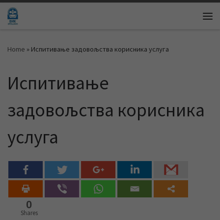
Skip to content
Me
Home
»
Испитивање задовољства корисника услуга
Испитивање
задовољства корисника
услуга
0
Shares