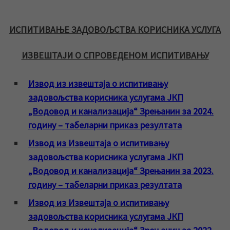
ИСПИТИВАЊЕ ЗАДОВОЉСТВА КОРИСНИКА УСЛУГА
ИЗВЕШТАЈИ О СПРОВЕДЕНОМ ИСПИТИВАЊУ
Извод из извештаја о испитивању
задовољства корисника услугама ЈКП
„Водовод и канализација“ Зрењанин за 2024.
годину – табеларни приказ резултата
Извод из Извештаја о испитивању
задовољства корисника услугама ЈКП
„Водовод и канализација“ Зрењанин за 2023.
годину – табеларни приказ резултата
Извод из Извештаја о испитивању
задовољства корисника услугама ЈКП