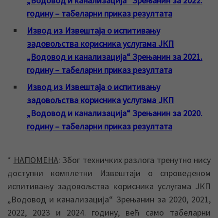
„Водовод и канализација“ Зрењанин за 2022.
годину – табеларни приказ резултата
Извод из Извештаја о испитивању
задовољства корисника услугама ЈКП
„Водовод и канализација“ Зрењанин за 2021.
годину – табеларни приказ резултата
Извод из Извештаја о испитивању
задовољства корисника услугама ЈКП
„Водовод и канализација“ Зрењанин за 2020.
годину – табеларни приказ резултата
*
НАПОМЕНА
: Због техничких разлога тренутно нису
доступни комплетни Извештаји о спроведеном
испитивању задовољства корисника услугама ЈКП
„Водовод и канализација“ Зрењанин за 2020, 2021,
2022, 2023 и 2024. годину, већ само табеларни