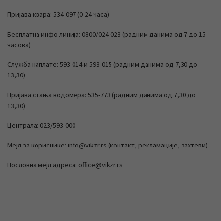
Пријава квара: 534-097 (0-24 часа)
Бесплатна инфо линија: 0800/024-023 (радним данима од 7 до 15
часова)
Служба наплате: 593-014 и 593-015 (радним данима од 7,30 до
13,30)
Пријава стања водомера: 535-773 (радним данима од 7,30 до
13,30)
Централа: 023/593-000
Мејл за кориснике: info@vikzr.rs (контакт, рекламације, захтеви)
Пословна мејл адреса: office@vikzr.rs