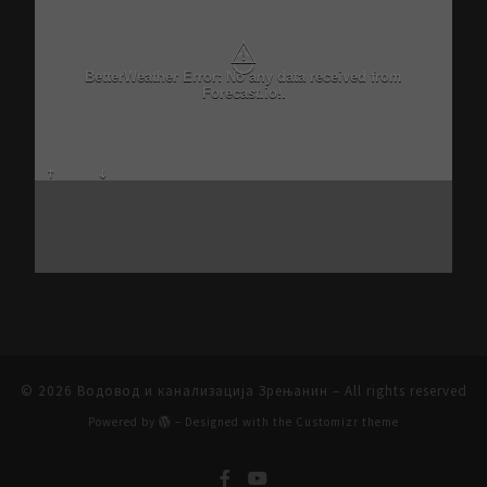
⚠
BetterWeather Error: No any data received from
Forecast.io!.
© 2026
Водовод и канализација Зрењанин
– All rights reserved
Powered by
– Designed with the
Customizr theme