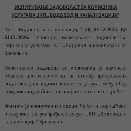
ИСПИТИВАЊЕ ЗАДОВОЉСТВА КОРИСНИКА
УСЛУГАМА ЈКП „ВОДОВОД И КАНАЛИЗАЦИЈА“
ЈКП „Водовод и канализација“
од 31.12.2025. до
31.01.2026.
спроводи испитивање задовољства
корисника услугама ЈКП „Водовод и канализација“
Зрењанин.
Испитивање задовољства корисника је законска
обавеза али и начин да на основу прикупљених
података унапредимо квалитет услуга, међусобну
комуникацију и боље одговоримо на ваше потребе.
Упитник је анониман
и подаци ће бити коришћени
искључиво за унапређење услуга ЈКП „Водовод и
канализација“ Зрењанин.