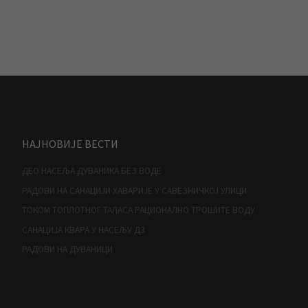
НАЈНОВИЈЕ ВЕСТИ
ДЕО НАСЕЉА ДУВАНИКА БЕЗ ВОДЕ
РАДОВИ НА САНАЦИЈИ ХАВАРИЈЕ У САВЕЗНИЧКОЈ УЛИЦИ
ТОКОМ ТОПЛОТНОГ ТАЛАСА РАЦИОНАЛНО ТРОШИТЕ ВОДУ
САНАЦИЈА КВАРА У НАСЕЉУ Д3
РАДОВИ НА ДУВАНИЦИ