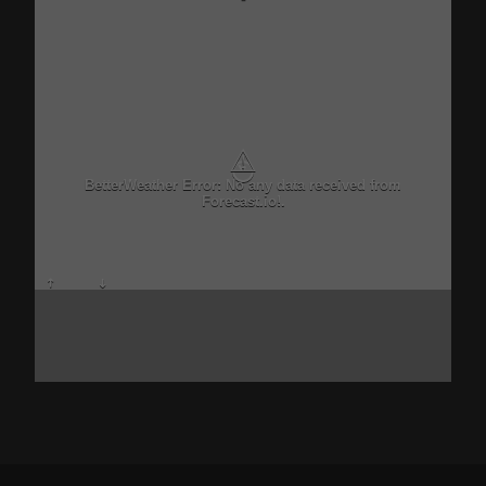
⚠
BetterWeather Error: No any data received from
Forecast.io!.