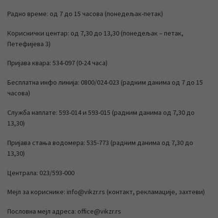
Радно време: од 7 до 15 часова (понедељак-петак)
Кориснички центар: од 7,30 до 13,30 (понедељак – петак,
Петефијева 3)
Пријава квара: 534-097 (0-24 часа)
Бесплатна инфо линија: 0800/024-023 (радним данима од 7 до 15
часова)
Служба наплате: 593-014 и 593-015 (радним данима од 7,30 до
13,30)
Пријава стања водомера: 535-773 (радним данима од 7,30 до
13,30)
Централа: 023/593-000
Мејл за кориснике: info@vikzr.rs (контакт, рекламације, захтеви)
Пословна мејл адреса: office@vikzr.rs