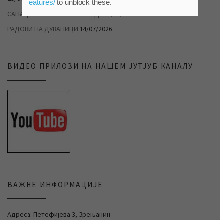
features/
to unblock these.
САНАЦИЈА КВАРА У НАСЕЉУ Д3
22/07/2026
РАДОВИ НА ДУВАНИЦИ
14/07/2026
ВИДЕО ПРИЛОЗИ НА НАШЕМ ЈУТЈУБ КАНАЛУ
ВАЖНЕ ИНФОРМАЦИЈЕ
Адреса: Петефијева 3, Зрењанин