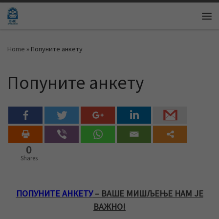
Skip to content
Me
Home
»
Попуните анкету
Попуните анкету
0
Shares
ПОПУНИТЕ АНКЕТУ
– ВАШЕ МИШЉЕЊЕ НАМ ЈЕ
ВАЖНО!