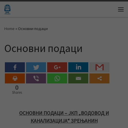
Skip to content
Me
Home
»
Основни подаци
Основни подаци
0
Shares
ОСНОВНИ ПОДАЦИ – ЈКП „ВОДОВОД И
КАНАЛИЗАЦИЈА“ ЗРЕЊАНИН