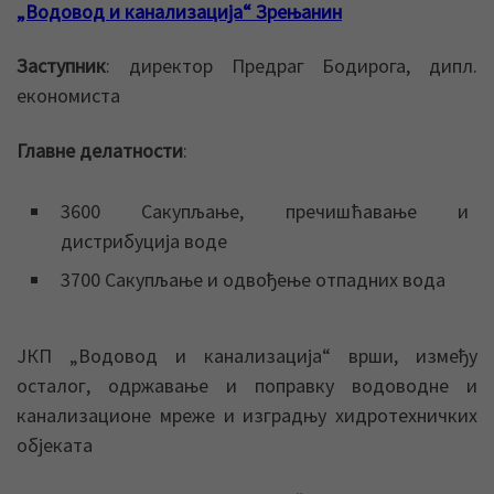
„Водовод и канализација“ Зрењанин
Заступник
: директор Предраг Бодирога, дипл.
економиста
Главне делатности
:
3600 Сакупљање, пречишћавање и
дистрибуција воде
3700 Сакупљање и одвођење отпадних вода
ЈКП „Водовод и канализација“ врши, између
осталог, одржавање и поправку водоводне и
канализационе мреже и изградњу хидротехничких
објеката