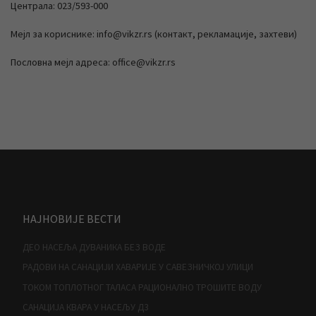
Централа: 023/593-000
Мејл за кориснике: info@vikzr.rs (контакт, рекламације, захтеви)
Пословна мејл адреса: office@vikzr.rs
НАЈНОВИЈЕ ВЕСТИ
ДЕО НАСЕЉА ДУВАНИКА БЕЗ ВОДЕ
РАДОВИ НА САНАЦИЈИ ХАВАРИЈЕ У САВЕЗНИЧКОЈ УЛИЦИ
ТОКОМ ТОПЛОТНОГ ТАЛАСА РАЦИОНАЛНО ТРОШИТЕ ВОДУ
САНАЦИЈА КВАРА У НАСЕЉУ Д3