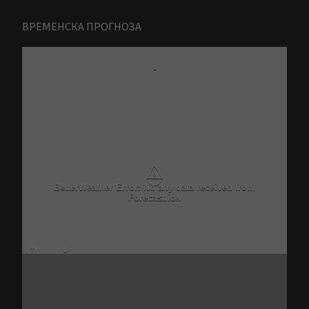
ВРЕМЕНСКА ПРОГНОЗА
-
⚠
BetterWeather Error: No any data received from
Forecast.io!.