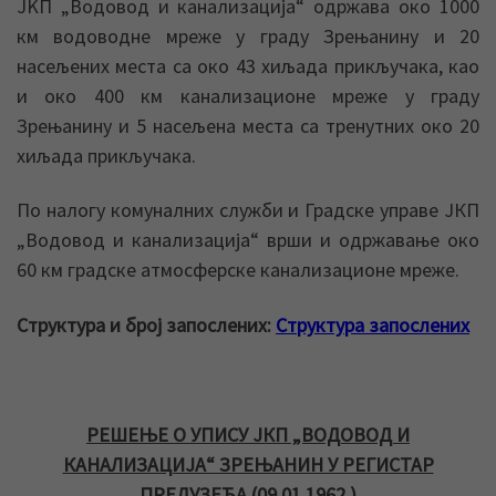
JKП „Водовод и канализација“ одржава око 1000
км водоводне мреже у граду Зрењанину и 20
насељених места са око 43 хиљада прикључака, као
и око 400 км канализационе мреже у граду
Зрењанину и 5 насељена места са тренутних око 20
хиљада прикључака.
По налогу комуналних служби и Градске управе ЈКП
„Водовод и канализација“ врши и одржавање око
60 км градске атмосферске канализационе мреже.
Структура и број запослених:
Структура запослених
РЕШЕЊЕ О УПИСУ ЈКП „ВОДОВОД И
КАНАЛИЗАЦИЈА“ ЗРЕЊАНИН У РЕГИСТАР
ПРЕДУЗЕЋА (09.01.1962.)