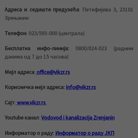
Адреса и седиште предузећа
: Петефијева 3, 23101
Зрењанин
Телефон
: 023/593-000 (централа)
Бесплатна инфо-линија:
0800/024-023 (радним
данима од 7 до 15 часова)
Mејл адреса
:
office@vikzr.rs
Корисничка мејл адреса:
info@vikzr.rs
Сајт
:
www.vikzr.rs
Youtube канал
:
Vodovod i kanalizacija Zrenjanin
Информатор о раду:
Информатор о раду ЈКП