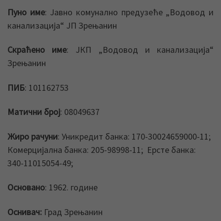
Пуно име
: Јавно комунално предузеће „Водовод и
канализација“ ЈП Зрењанин
Скраћено име
: ЈКП „Водовод и канализација“
Зрењанин
ПИБ
: 101162753
Матични број
: 08049637
Жиро рачуни
: Уникредит банка: 170-30024659000-11;
Комерцијална банка: 205-98998-11; Ерсте банка:
340-11015054-49;
Основано
: 1962. године
Оснивач:
Град Зрењанин