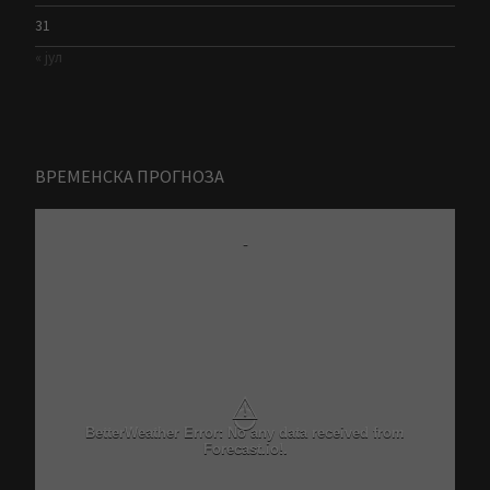
31
« јул
ВРЕМЕНСКА ПРОГНОЗА
-
⚠
BetterWeather Error: No any data received from
Forecast.io!.