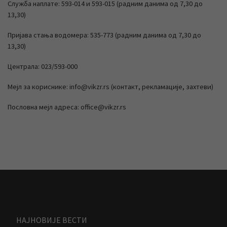
Служба наплате: 593-014 и 593-015 (радним данима од 7,30 до
13,30)
Пријава стања водомера: 535-773 (радним данима од 7,30 до
13,30)
Централа: 023/593-000
Мејл за кориснике: info@vikzr.rs (контакт, рекламације, захтеви)
Пословна мејл адреса: office@vikzr.rs
НАЈНОВИЈЕ ВЕСТИ