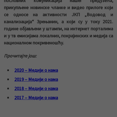
пословних комуникација нашег предузећа,
прикупљене новинске чланке и видео прилоге који
се односе на активности ЈКП „Водовод и
канализација“ Зрењанин, а који су у току 2021.
године објављени у штампи, на интернет порталима
и у тв емисијама локалних, покрајинских и медија са
националном покривеношћу.
Прочитајте још:
2020 – Медији о нама
2019 – Медији о нама
2018 – Медији о нама
2017 – Медији о нама