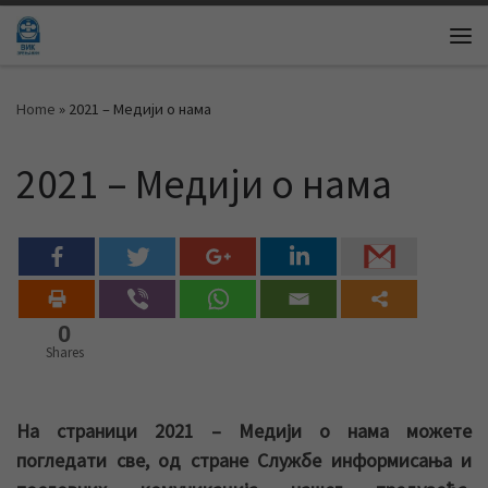
Skip to content
Me
Home
»
2021 – Медији о нама
2021 – Медији о нама
0
Shares
На страници 2021 – Медији о нама можете
погледати све, од стране Службе информисања и