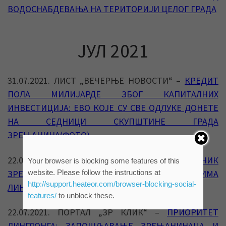
ВОДОСНАБДЕВАЊА НА ТЕРИТОРИЈИ ЦЕЛОГ ГРАДА
ЈУЛ 2021
31.07.2021. ЛИСТ „ВЕЧЕРЊЕ НОВОСТИ“ –
КРЕДИТ
ПОЛА МИЛИЈАРДЕ ЗБОГ КАПИТАЛНИХ
ИНВЕСТИЦИЈА: ЕВО КОЈЕ СУ СВЕ ОДЛУКЕ ДОНЕТЕ
НА СЕДНИЦИ СКУПШТИНЕ ГРАДА
ЗРЕЊАНИНА(ФОТО)
22.07.2021.
ПОРТАЛ „Б92“ – ГРАДОНАЧЕЛНИК
Your browser is blocking some features of this
website. Please follow the instructions at
ЗРЕЊАНИНА САСТАО СЕ СА ПРЕДСТАВНИЦИМА
http://support.heateor.com/browser-blocking-social-
ЛИНГЛОНГА
features/
to unblock these.
22.07.2021. ПОРТАЛ „ЗР КЛИК“ –
ПРИОРИТЕТ
ЛИНГЛОНГА: ЗАПОШЉАВАЊЕ ЗРЕЊАНИНАЦА И