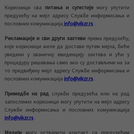
Корисници сва
питања и сугестије
могу упутити
предузећу на мејл адресу Службе информисања и
пословних комуникација
info@vikzr.rs
.
Рекламације и сви други захтеви
према предузећу,
које корисници желе да доставе путем мејла, биће
уведени у званичну евиденцију захтева и ући у
процедуру решавања само ако су достављени на за
то предвиђену мејл адресу Службе информисања и
пословних комуникација
info@vikzr.rs
.
Примедбе на рад
служби предузећа или на рад
запослених корисници могу упутити на мејл адресу
Службе информисања и пословних комуникација
info@vikzr.rs
.
Медији
могу остварити контакт са предузећем