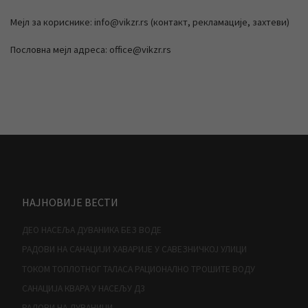
Мејл за кориснике: info@vikzr.rs (контакт, рекламације, захтеви)
Пословна мејл адреса: office@vikzr.rs
НАЈНОВИЈЕ ВЕСТИ
ДЕО НАСЕЉА ДУВАНИКА БЕЗ ВОДЕ
РАДОВИ НА САНАЦИЈИ ХАВАРИЈЕ У САВЕЗНИЧКОЈ УЛИЦИ
ТОКОМ ТОПЛОТНОГ ТАЛАСА РАЦИОНАЛНО ТРОШИТЕ ВОДУ
САНАЦИЈА КВАРА У НАСЕЉУ Д3
РАДОВИ НА ДУВАНИЦИ