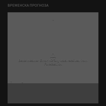
ВРЕМЕНСКА ПРОГНОЗА
-
⚠
BetterWeather Error: No any data received from
Forecast.io!.