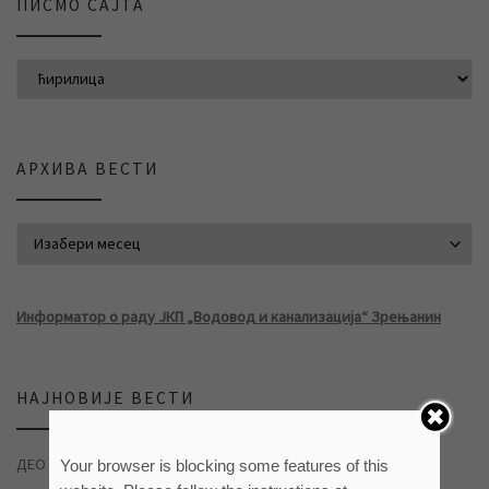
ПИСМО САЈТА
АРХИВА ВЕСТИ
АРХИВА ВЕСТИ
Информатор о раду ЈКП „Водовод и канализација“ Зрењанин
НАЈНОВИЈЕ ВЕСТИ
ДЕО НАСЕЉА ДУВАНИКА БЕЗ ВОДЕ
04/08/2026
Your browser is blocking some features of this