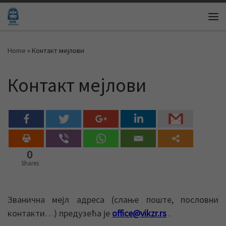
Skip to content
Me
Home
»
Контакт мејлови
Контакт мејлови
0
Shares
Званична мејл адреса (слање поште, пословни
контакти…) предузећа је
office@vikzr.rs
.