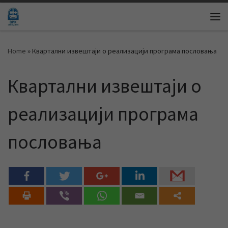
Skip to content
Me
Home
»
Квартални извештаји о реализацији програма пословања
Квартални извештаји о
реализацији програма
пословања