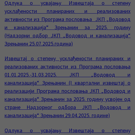
Одлука о усвајању Извештаја о степену
усклађености планираних и реализованих
активности из Програма пословања ЈКП „Водовод
и канализација“ Зрењанин за 2025. годину
(Надзорни одбор ЈКП „Водовод и канализација“
Зрењанин 25.07.2025.година)
Извештај о степену усклађености планираних и
реализованих активности из Програма пословања
01.01.2025.-31.03.2025. ЈКП „Водовод и
канализација“ Зрењанин (I квартални извештај о
реализацији Програма пословања ЈКП „Водовод и
канализација“ Зрењанин за 2025. годину усвојен од
стране Надзорног одбора ЈКП „Водовод и
канализација“ Зрењанин 29.04.2025. године)
Одлука о усвајању Извештаја о степену