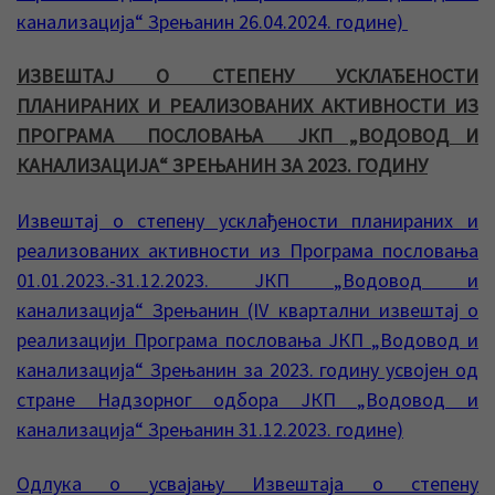
канализација“ Зрењанин 26.04.2024. године)
ИЗВЕШТАЈ О СТЕПЕНУ УСКЛАЂЕНОСТИ
ПЛАНИРАНИХ И РЕАЛИЗОВАНИХ АКТИВНОСТИ ИЗ
ПРОГРАМА ПОСЛОВАЊА ЈКП „ВОДОВОД И
КАНАЛИЗАЦИЈА“ ЗРЕЊАНИН ЗА 2023. ГОДИНУ
Извештај о степену усклађености планираних и
реализованих активности из Програма пословања
01.01.2023.-31.12.2023. ЈКП „Водовод и
канализација“ Зрењанин (IV квартални извештај о
реализацији Програма пословања ЈКП „Водовод и
канализација“ Зрењанин за 2023. годину усвојен од
стране Надзорног одбора ЈКП „Водовод и
канализација“ Зрењанин 31.12.2023. године)
Одлука о усвајању Извештаја о степену