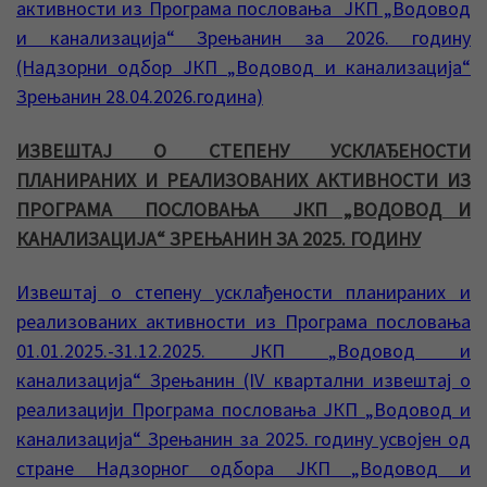
активности из Програма пословања ЈКП „Водовод
и канализација“ Зрењанин за 2026. годину
(Надзорни одбор ЈКП „Водовод и канализација“
Зрењанин 28.04.2026.година)
ИЗВЕШТАЈ О СТЕПЕНУ УСКЛАЂЕНОСТИ
ПЛАНИРАНИХ И РЕАЛИЗОВАНИХ АКТИВНОСТИ ИЗ
ПРОГРАМА ПОСЛОВАЊА ЈКП „ВОДОВОД И
КАНАЛИЗАЦИЈА“ ЗРЕЊАНИН ЗА 2025. ГОДИНУ
Извештај о степену усклађености планираних и
реализованих активности из Програма пословања
01.01.2025.-31.12.2025. ЈКП „Водовод и
канализација“ Зрењанин (IV квартални извештај о
реализацији Програма пословања ЈКП „Водовод и
канализација“ Зрењанин за 2025. годину усвојен од
стране Надзорног одбора ЈКП „Водовод и