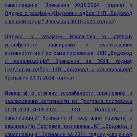
канализација“ Зрењанин 30.10.2024. године) и
Одлука о усвајању (Надзорни одбор ЈКП „Водовод
и канализација“ Зрењанин 30.10.2024. године)
Одлука о усвајању Извештаја о степену
усклађености планираних и реализованих
активности из Програма пословања ЈКП „Водовод
и канализација“ Зрењанин за 2024. годину
(Надзорни одбор ЈКП „Водовод и канализација“
Зрењанин 30.07.2024.година)
Извештај о степену усклађености планираних и
реализованих активности из Програма пословања
01.01.2024.-30.06.2024. ЈКП „Водовод и
канализација“ Зрењанин (II квартални извештај о
реализацији Програма пословања ЈКП „Водовод и
канализација“ Зрењанин за 2024. годину усвојен од