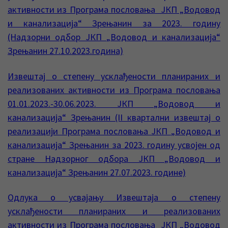
активности из Програма пословања ЈКП „Водовод
и канализација“ Зрењанин за 2023. годину
(Надзорни одбор ЈКП „Водовод и канализација“
Зрењанин 27.10.2023.година)
Извештај о степену усклађености планираних и
реализованих активности из Програма пословања
01.01.2023.-30.06.2023. ЈКП „Водовод и
канализација“ Зрењанин (II квартални извештај о
реализацији Програма пословања ЈКП „Водовод и
канализација“ Зрењанин за 2023. годину усвојен од
стране Надзорног одбора ЈКП „Водовод и
канализација“ Зрењанин 27.07.2023. године)
Одлука о усвајању Извештаја о степену
усклађености планираних и реализованих
активности из Програма пословања ЈКП „Водовод