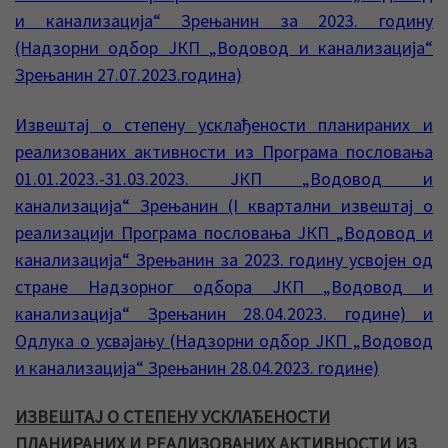
и канализација“ Зрењанин за 2023. годину
(Надзорни одбор ЈКП „Водовод и канализација“
Зрењанин 27.07.2023.година)
Извештај о степену усклађености планираних и
реализованих активности из Програма пословања
01.01.2023.-31.03.2023. ЈКП „Водовод и
канализација“ Зрењанин (I квартални извештај о
реализацији Програма пословања ЈКП „Водовод и
канализација“ Зрењанин за 2023. годину усвојен од
стране Надзорног одбора ЈКП „Водовод и
канализација“ Зрењанин 28.04.2023. године) и
Одлука о усвајању (Надзорни одбор ЈКП „Водовод
и канализација“ Зрењанин 28.04.2023. године)
ИЗВЕШТАЈ О СТЕПЕНУ УСКЛАЂЕНОСТИ
ПЛАНИРАНИХ И РЕАЛИЗОВАНИХ АКТИВНОСТИ ИЗ