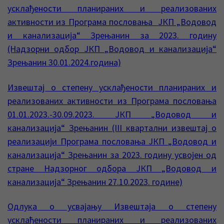
усклађености планираних и реализованих
активности из Програма пословања ЈКП „Водовод
и канализација“ Зрењанин за 2023. годину
(Надзорни одбор ЈКП „Водовод и канализација“
Зрењанин 30.01.2024.година)
Извештај о степену усклађености планираних и
реализованих активности из Програма пословања
01.01.2023.-30.09.2023. ЈКП „Водовод и
канализација“ Зрењанин (III квартални извештај о
реализацији Програма пословања ЈКП „Водовод и
канализација“ Зрењанин за 2023. годину усвојен од
стране Надзорног одбора ЈКП „Водовод и
канализација“ Зрењанин 27.10.2023. године)
Одлука о усвајању Извештаја о степену
усклађености планираних и реализованих