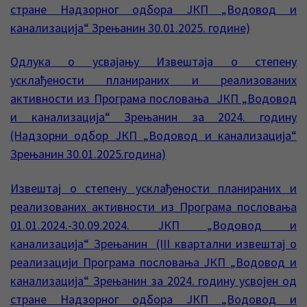
стране Надзорног одбора ЈКП „Водовод и
канализација“ Зрењанин 30.01.2025. године)
Одлука о усвајању Извештаја о степену
усклађености планираних и реализованих
активности из Програма пословања ЈКП „Водовод
и канализација“ Зрењанин за 2024. годину
(Надзорни одбор ЈКП „Водовод и канализација“
Зрењанин 30.01.2025.година)
Извештај о степену усклађености планираних и
реализованих активности из Програма пословања
01.01.2024.-30.09.2024. ЈКП „Водовод и
канализација“ Зрењанин (III квартални извештај о
реализацији Програма пословања ЈКП „Водовод и
канализација“ Зрењанин за 2024. годину усвојен од
стране Надзорног одбора ЈКП „Водовод и