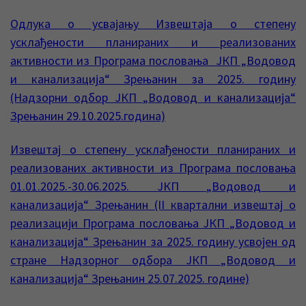
Одлука о усвајању Извештаја о степену
усклађености планираних и реализованих
активности из Програма пословања ЈКП „Водовод
и канализација“ Зрењанин за 2025. годину
(Надзорни одбор ЈКП „Водовод и канализација“
Зрењанин 29.10.2025.година)
Извештај о степену усклађености планираних и
реализованих активности из Програма пословања
01.01.2025.-30.06.2025. ЈКП „Водовод и
канализација“ Зрењанин (II квартални извештај о
реализацији Програма пословања ЈКП „Водовод и
канализација“ Зрењанин за 2025. годину усвојен од
стране Надзорног одбора ЈКП „Водовод и
канализација“ Зрењанин 25.07.2025. године)