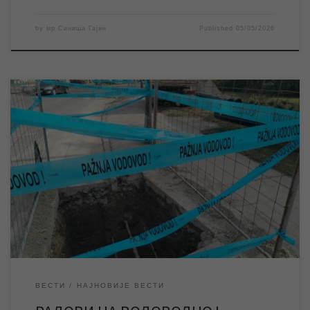
by
мр Синиша Гајин
Published
05/05/2026
ЈКП „Водовод и канализација“ Зрењанин изводи неопходне
радове на водоводној мрежи у Малој Америци, због чега је
део овог градског насеља тренутно без воде. ЈКП „Водовод и
канализација“ Зрењанин изводи неопходне радове на
водоводној мрежи у Малој Америци. Због потребе извођења
радова дошло је до прекида водоснабдевања у делу овог […]
ВЕСТИ
НАЈНОВИЈЕ ВЕСТИ