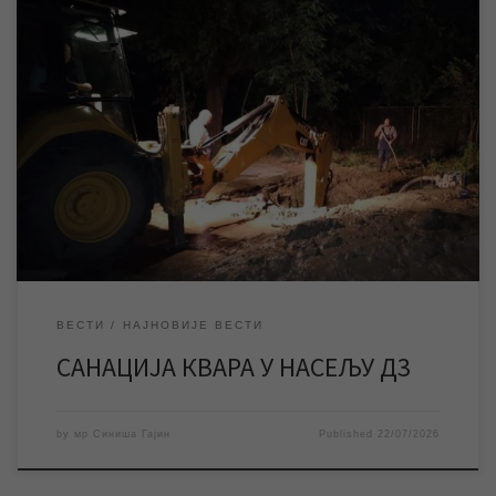
11:45 – према информацијама са терена, радови на санацији
квара у насељу Д3 биће завршени нешто после 15 часова.
Услед квара на водоводној мрежи у насељу Д3, у вечерњим
часовима је дошло до прекида водоснабдевања на 4. јулу и у
улици Др Лазе Костића. Због отежних услова рада и
безбедности […]
ВЕСТИ
НАЈНОВИЈЕ ВЕСТИ
САНАЦИЈА КВАРА У НАСЕЉУ Д3
by
мр Синиша Гајин
Published
22/07/2026