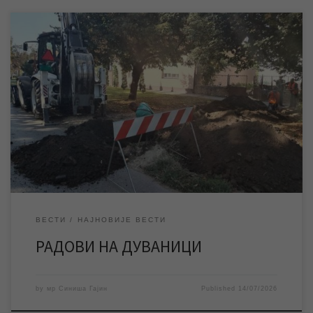
ЈКП „Водовод и канализација“ Зрењанин изводи радове на
санацији квара на водоводној мрежи на Дуваници, због чега је
око 10,15 часова дошло до прекида водоснабдевања у овом
градском насељу. ЈКП „Водовод и канализација“ Зрењанин
изводи радове на санацији квара на водоводној мрежи на
Дуваници, због чега је око 10,15 часова […]
ВЕСТИ
НАЈНОВИЈЕ ВЕСТИ
РАДОВИ НА ДУВАНИЦИ
by
мр Синиша Гајин
Published
14/07/2026