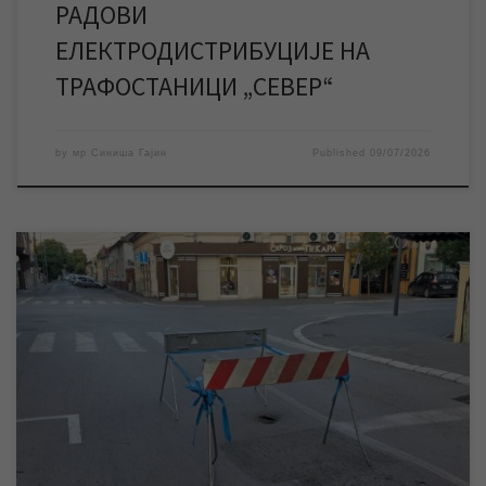
РАДОВИ
ЕЛЕКТРОДИСТРИБУЦИЈЕ НА
ТРАФОСТАНИЦИ „СЕВЕР“
by
мр Синиша Гајин
Published
09/07/2026
ЈКП „Водовод и канализација“ Зрењанин у понедељак почиње
радове на санацији хаварије на канализационој мрежи у
Савезничкој улици, због чега ће доћи до промена у режиму
саобраћаја док трају наведени радови. ЈКП „Водовод и
канализација“ Зрењанин у понедељак почиње са припремним,
а потом и са грађевинским радовима на санацији хаварије […]