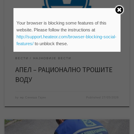
раде у пуном капацитету. Зато, превентивно, апелујемо на
све кориснике, а нарочито у насељеним местима, да воду
троше рационално како би се одржао постојећи систем
водоснабдевања. Захваљујући константном вишегодишњем
Your browser is blocking some features of this
улагању у извориште, његовом аутоматизацијом и бушењу […]
website. Please follow the instructions at
http://support.heateor.com/browser-blocking-social-
features/
to unblock these.
ВЕСТИ
НАЈНОВИЈЕ ВЕСТИ
АПЕЛ – РАЦИОНАЛНО ТРОШИТЕ
ВОДУ
by
мр Синиша Гајин
Published
27/05/2026