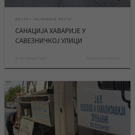
ВЕСТИ
НАЈНОВИЈЕ ВЕСТИ
САНАЦИЈА ХАВАРИЈЕ У
САВЕЗНИЧКОЈ УЛИЦИ
by
мр Синиша Гајин
Published
27/06/2026
Због детекције цурења на водоводној мрежи, екипе ЈКП
„Водовод и канализација“ Зрењанин су прекинуле
водоснабдевање делу насеља 4. јул, па су зграде у Д2
тренутно без воде. Због детекције цурења на водоводној
мрежи било је неопходно да дође до краћег прекида
водоснабдевања у Д2, због чега су зграде у овом […]