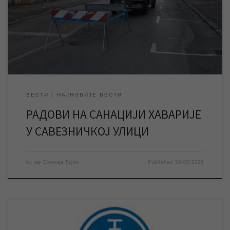
саобраћаја док трају наведени радови. Након завршених
припремних радњи ЈКП „Водовод и канализација“ Зрењанин у
петак 31. јула почиње са грађевинским радовима на санацији
[…]
ВЕСТИ
НАЈНОВИЈЕ ВЕСТИ
РАДОВИ НА САНАЦИЈИ ХАВАРИЈЕ
У САВЕЗНИЧКОЈ УЛИЦИ
by
мр Синиша Гајин
Published
30/07/2026