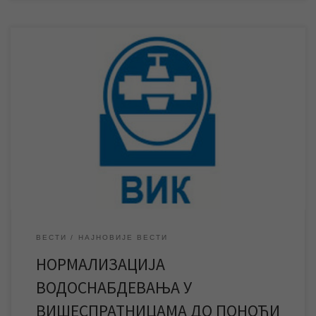
Након завршетка радова Електродистрибуције на ремонту
трафостанице „Север“ и пуштања воде у мрежу, нешто после
12 часова успостављено је уредно водоснабдевање у целом
граду, осим на вишим спратовима појединих зграда где се
нормлизација водоснабдевања очекује до поноћи. Након
успешно завршених радова Електродистрибуције Зрењанин
на редовном годишњем ремонту трафостанице „Север“ и […]
ВЕСТИ
НАЈНОВИЈЕ ВЕСТИ
НОРМАЛИЗАЦИЈА
ВОДОСНАБДЕВАЊА У
ВИШЕСПРАТНИЦАМА ДО ПОНОЋИ