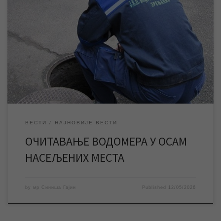
Након паузе због поделе априлских рачуна, настављено је
очитавање водомера корисника у објектима индивидуалног
становања и оно се спроводи у осам насељених места. Екипе
ЈКП „Водовод и канализација“ Зрењанин биће на терену
сваког радног дана од 8 до 14 часова. Према одлуци
Скупштине Града Зрењанина, водомери се физичким лицима
који […]
ВЕСТИ
НАЈНОВИЈЕ ВЕСТИ
ОЧИТАВАЊЕ ВОДОМЕРА У ОСАМ
НАСЕЉЕНИХ МЕСТА
by
мр Синиша Гајин
Published
12/05/2026