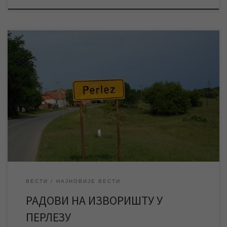
ЈКП „Водовод и канализација“ Зрењанин изводи радове на
санацији квара на водоводној цеви на изворишту у Перлезу,
због чега је ово насељено место без воде и биће до
завршетка радова. ЈКП „Водовод и канализација“ Зрењанин
изводи радове на санацији квара на водоводној цеви на
изворишту у Перлезу. Према тренутној процени […]
ВЕСТИ
НАЈНОВИЈЕ ВЕСТИ
РАДОВИ НА ИЗВОРИШТУ У
ПЕРЛЕЗУ