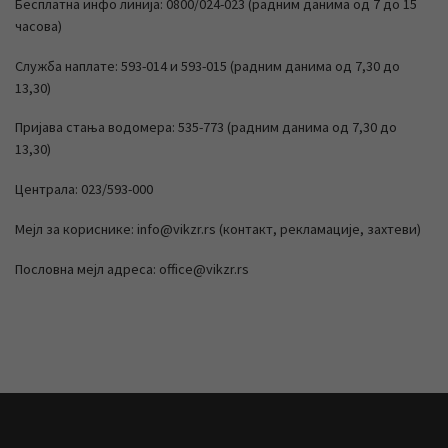
Бесплатна инфо линија: 0800/024-023 (радним данима од 7 до 15
часова)
Служба наплате: 593-014 и 593-015 (радним данима од 7,30 до
13,30)
Пријава стања водомера: 535-773 (радним данима од 7,30 до
13,30)
Централа: 023/593-000
Мејл за кориснике: info@vikzr.rs (контакт, рекламације, захтеви)
Пословна мејл адреса: office@vikzr.rs