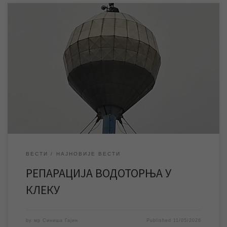
У уторак почињу радови ЈКП „Водовод и канализација“ на
комплетној репарацији резервоара водоторња у Клеку, који
имају за циљ да додатно повећају квалитет водоснабдевања у
овом насељеном месту. Док трају радови водоторањ ће бити
ван функцијe па постоји могућност да дође до повремених
осцилација притиска воде у мрежи. ЈКП „Водовод […]
ВЕСТИ
НАЈНОВИЈЕ ВЕСТИ
РЕПАРАЦИЈА ВОДОТОРЊА У
КЛЕКУ
by
мр Синиша Гајин
Published
11/05/2026