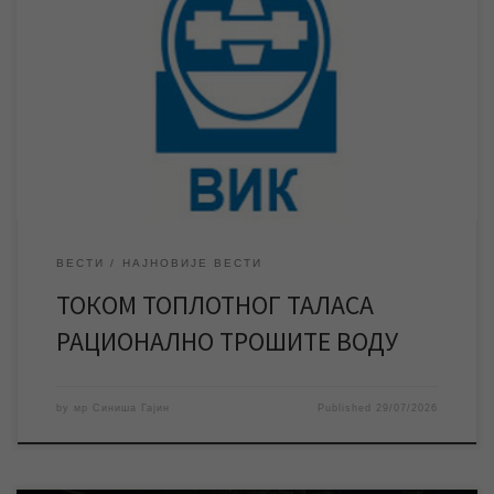
Пред нама је дуг топлотни талас са температурама до 40
степени. Системи водоснабдевања раде у пуном капацитету и
да би се они одржали апелујемо на све кориснике, а нарочито
у насељеним местима, да воду троше рационално и избегавају
нерационалну потрошњу исте. Републички
хидрометоролошки завод и МУП Републике Србије упозорили
су […]
ВЕСТИ
НАЈНОВИЈЕ ВЕСТИ
ТОКОМ ТОПЛОТНОГ ТАЛАСА
РАЦИОНАЛНО ТРОШИТЕ ВОДУ
by
мр Синиша Гајин
Published
29/07/2026