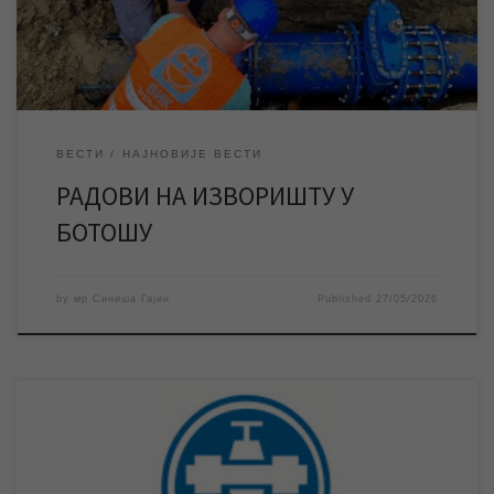
насељеном месту. Док трају радови Ботош ће бити без воде.
У четвртак 28. маја ЈКП „Водовод и […]
ВЕСТИ
НАЈНОВИЈЕ ВЕСТИ
РАДОВИ НА ИЗВОРИШТУ У
БОТОШУ
by
мр Синиша Гајин
Published
27/05/2026
Појавом високих температура долази до повећане али и
нерационалне потрошње воде, а системи водоснабдевања