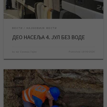
ВЕСТИ
НАЈНОВИЈЕ ВЕСТИ
ДЕО НАСЕЉА 4. ЈУЛ БЕЗ ВОДЕ
by
мр Синиша Гајин
Published
18/06/2026
Након завршетка припремних радова у среду, у четвртак ће
ЈКП „Водовод и канализација“ Зрењанин вршити радове на
замени водоводне мреже на изворишту у Ботошу. Радови
имају за циљ побољшање квалитета водоснабдевања у овом