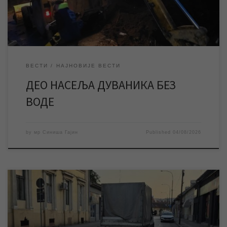
обезбеде довољне […]
ВЕСТИ
НАЈНОВИЈЕ ВЕСТИ
ДЕО НАСЕЉА ДУВАНИКА БЕЗ
ВОДЕ
by
мр Синиша Гајин
Published
04/08/2026
ЈКП „Водовод и канализација“ Зрењанин у петак почиње
радове на санацији хаварије на канализационој мрежи у
Савезничкој улици, због чега ће доћи до промена у режиму