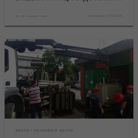
by
мр Синиша Гајин
Published
10/07/2026
Електродистрибуција Зрењанин ће у петак изводити радове у
оквиру редовног годишњег ремонта трафостанице „Север“
због чега ће доћи до прекида напајања електричном
енергијом изворишта и постројења за пречишћавање воде, а
што ће довести до прекида водоснабдевања у целом граду
док трају поменути радови. ЈКП „Водовод и канализација“
Зрењанин је обавештена […]
ВЕСТИ
НАЈНОВИЈЕ ВЕСТИ