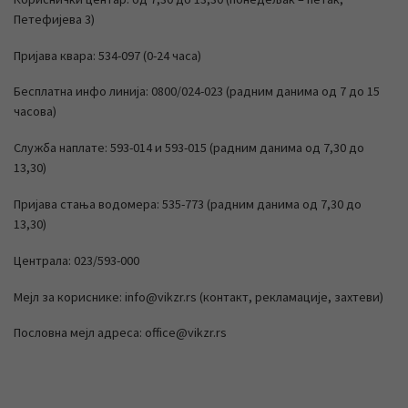
Петефијева 3)
Пријава квара: 534-097 (0-24 часа)
Бесплатна инфо линија: 0800/024-023 (радним данима од 7 до 15
часова)
Служба наплате: 593-014 и 593-015 (радним данима од 7,30 до
13,30)
Пријава стања водомера: 535-773 (радним данима од 7,30 до
13,30)
Централа: 023/593-000
Мејл за кориснике: info@vikzr.rs (контакт, рекламације, захтеви)
Пословна мејл адреса: office@vikzr.rs