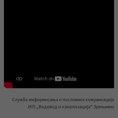
Служба информисања и пословних комуникација
ЈКП „Водовод и канализација“ Зрењанин