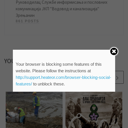
Руководилац Службе информисања и пословних
комуникација ЈКП "Водовод и канализација"
Зрењанин
861 POSTS
YOU MAY ALSO LIKE
Your browser is blocking some features of this
website. Please follow the instructions at
http://support.heateor.com/browser-blocking-social-
features/
to unblock these.