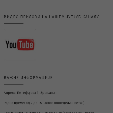
ВИДЕО ПРИЛОЗИ НА НАШЕМ ЈУТЈУБ КАНАЛУ
ВАЖНЕ ИНФОРМАЦИЈЕ
Адреса: Петефијева 3, Зрењанин
Радно време: од 7 до 15 часова (понедељак-петак)
Кориснички центар: од 7,30 до 13,30 (понедељак – петак,