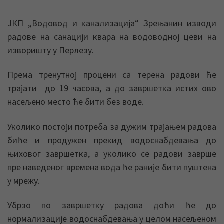
ЈКП „Водовод и канализација“ Зрењанин изводи
радове на санацији квара на водоводној цеви на
изворишту у Перлезу.
Према тренутној процени са терена радови ће
трајати до 19 часова, а до завршетка истих ово
насељено место ће бити без воде.
Уколико постоји потреба за дужим трајањем радова
биће и продужен прекид водоснабдевања до
њиховог завршетка, а уколико се радови заврше
пре наведеног времена вода ће раније бити пуштена
у мрежу.
Убрзо по завршетку радова доћи ће до
нормализације водоснабдевања у целом насељеном