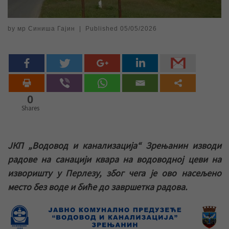
by
мр Синиша Гајин
|
Published
05/05/2026
0
Shares
ЈКП „Водовод и канализација“ Зрењанин изводи
радове на санацији квара на водоводној цеви на
изворишту у Перлезу, због чега је ово насељено
место без воде и биће до завршетка радова.