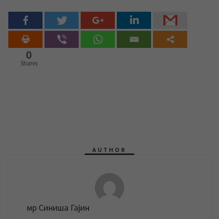
0
Shares
AUTHOR
мр Синиша Гајин