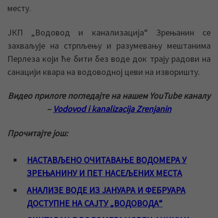
месту.
ЈКП „Водовод и канализација“ Зрењанин се
захваљује на стрпљењу и разумевању мештанима
Перлеза који ће бити без воде док трају радови на
санацији квара на водоводној цеви на изворишту.
Видео прилоге погледајте на нашем YouTube каналу
–
Vodovod i kanalizacija Zrenjanin
Прочитајте још:
НАСТАВЉЕНО ОЧИТАВАЊЕ ВОДОМЕРА У
ЗРЕЊАНИНУ И ПЕТ НАСЕЉЕНИХ МЕСТА
АНАЛИЗЕ ВОДЕ ИЗ ЈАНУАРА И ФЕБРУАРА
ДОСТУПНЕ НА САЈТУ „ВОДОВОДА“