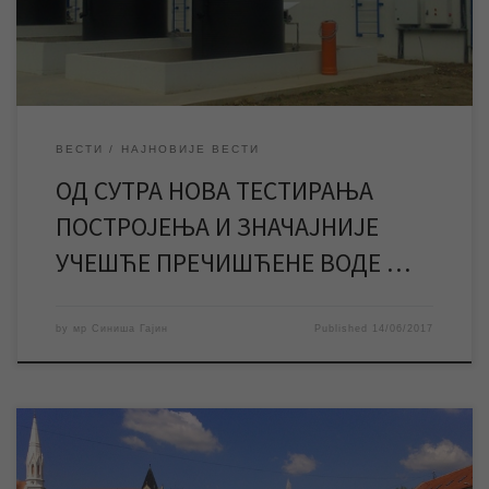
започети тестирање ултрафилтрације на постројењу за
пречишћавање воде, који је најсавременији објекат овог […]
ВЕСТИ
НАЈНОВИЈЕ ВЕСТИ
ОД СУТРА НОВА ТЕСТИРАЊА
ПОСТРОЈЕЊА И ЗНАЧАЈНИЈЕ
УЧЕШЋЕ ПРЕЧИШЋЕНЕ ВОДЕ …
by
мр Синиша Гајин
Published
14/06/2017