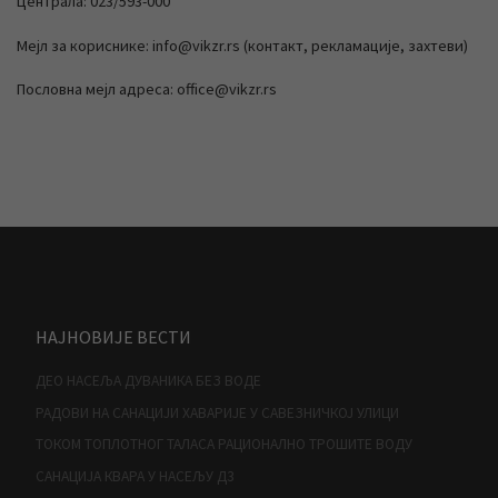
Централа: 023/593-000
Мејл за кориснике: info@vikzr.rs (контакт, рекламације, захтеви)
Пословна мејл адреса: office@vikzr.rs
НАЈНОВИЈЕ ВЕСТИ
ДЕО НАСЕЉА ДУВАНИКА БЕЗ ВОДЕ
РАДОВИ НА САНАЦИЈИ ХАВАРИЈЕ У САВЕЗНИЧКОЈ УЛИЦИ
ТОКОМ ТОПЛОТНОГ ТАЛАСА РАЦИОНАЛНО ТРОШИТЕ ВОДУ
САНАЦИЈА КВАРА У НАСЕЉУ Д3