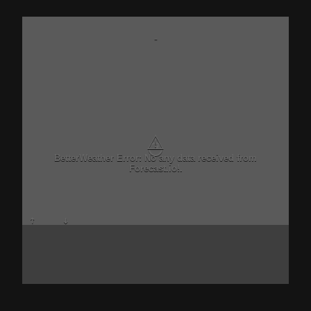
-
⚠
BetterWeather Error: No any data received from
Forecast.io!.