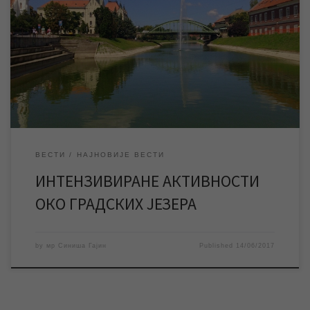
Последњих дана интензивиране су активности око система
„Бегејска петља“, који је од стране Града Зрењанина поверен
на одржавање ЈКП „Водовод и канализација“, a које се односе
на редовно пречишћавање воде у градским језерима и
уређење њихових обала. У току прошлог месеца завршени
су радови на замени табластих затварача […]
ВЕСТИ
НАЈНОВИЈЕ ВЕСТИ
ИНТЕНЗИВИРАНЕ АКТИВНОСТИ
ОКО ГРАДСКИХ ЈЕЗЕРА
by
мр Синиша Гајин
Published
14/06/2017