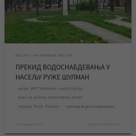
пријави квара екипе ЈКП „Водовод и канализација“ изашле су
на терен и уз помоћ механизације раде на отклањању квара.
Процене са терена су да ће квар бити отклоњен, уколико не
дође до […]
ВЕСТИ
НАЈНОВИЈЕ ВЕСТИ
ПРЕКИД ВОДОСНАБДЕВАЊА У
НАСЕЉУ РУЖЕ ШУЛМАН
ekipe JKP"Vodovod i kanalizacija"
kvar na uličnoj vodovodnoj mreži
naselje Ruže Šulman
прекид водоснабдевања
by
Dragana Rašić
Published
29/06/2017