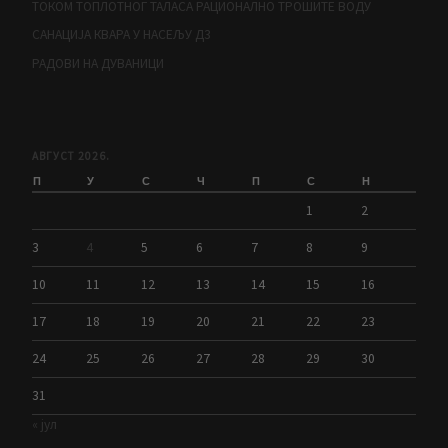
ТОКОМ ТОПЛОТНОГ ТАЛАСА РАЦИОНАЛНО ТРОШИТЕ ВОДУ
САНАЦИЈА КВАРА У НАСЕЉУ Д3
РАДОВИ НА ДУВАНИЦИ
АВГУСТ 2026.
П
У
С
Ч
П
С
Н
1
2
3
4
5
6
7
8
9
10
11
12
13
14
15
16
17
18
19
20
21
22
23
24
25
26
27
28
29
30
31
« јул