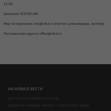
13,30)
Централа: 023/593-000
Мејл за кориснике: info@vikzr.rs (контакт, рекламације, захтеви)
Пословна мејл адреса: office@vikzr.rs
НАЈНОВИЈЕ ВЕСТИ
ДЕО НАСЕЉА ДУВАНИКА БЕЗ ВОДЕ
РАДОВИ НА САНАЦИЈИ ХАВАРИЈЕ У САВЕЗНИЧКОЈ УЛИЦИ