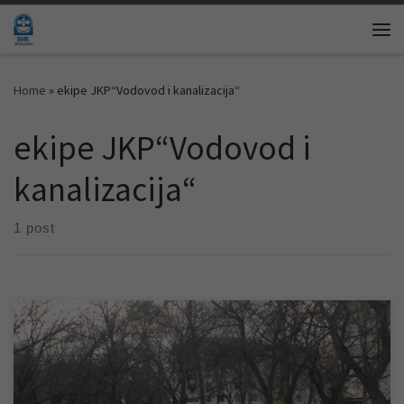
Skip to content
Me
Home
»
ekipe JKP“Vodovod i kanalizacija“
ekipe JKP“Vodovod i
kanalizacija“
1 post
Због квара на уличној водоводној мрежи дошло је до прекида
водоснабдевања у градском насељу Руже Шулман. Одмах по