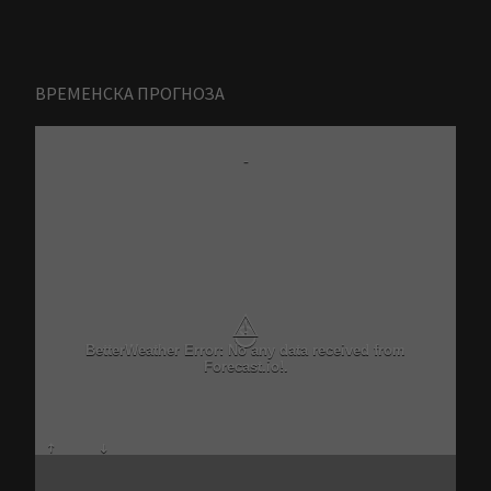
ВРЕМЕНСКА ПРОГНОЗА
-
⚠
BetterWeather Error: No any data received from
Forecast.io!.