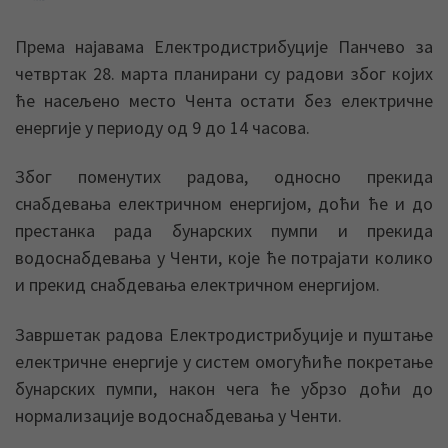
Према најавама Електродистрибуције Панчево за
четвртак 28. марта планирани су радови због којих
ће насељено место Чента остати без електричне
енергије у периоду од 9 до 14 часова.
Због поменутих радова, односно прекида
снабдевања електричном енергијом, доћи ће и до
престанка рада бунарских пумпи и прекида
водоснабдевања у Ченти, које ће потрајати колико
и прекид снабдевања електричном енергијом.
Завршетак радова Електродистрибуције и пуштање
електричне енергије у систем омогућиће покретање
бунарских пумпи, након чега ће убрзо доћи до
нормализације водоснабдевања у Ченти.