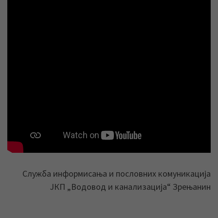
Служба информисања и пословних комуникација
ЈКП „Водовод и канализација“ Зрењанин