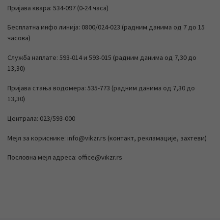
Пријава квара: 534-097 (0-24 часа)
Бесплатна инфо линија: 0800/024-023 (радним данима од 7 до 15
часова)
Служба наплате: 593-014 и 593-015 (радним данима од 7,30 до
13,30)
Пријава стања водомера: 535-773 (радним данима од 7,30 до
13,30)
Централа: 023/593-000
Мејл за кориснике: info@vikzr.rs (контакт, рекламације, захтеви)
Пословна мејл адреса: office@vikzr.rs