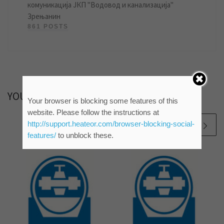
комуникација ЈКП "Водовод и канализација"
Зрењанин
861 POSTS
YOU MAY ALSO LIKE
Your browser is blocking some features of this
website. Please follow the instructions at
http://support.heateor.com/browser-blocking-social-
features/
to unblock these.