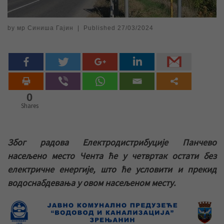
by
мр Синиша Гајин
|
Published
27/03/2024
0
Shares
Због радова Електродистрибуције Панчево
насељено место Чента ће у четвртак остати без
електричне енергије, што ће условити и прекид
водоснабдевања у овом насељеном месту.