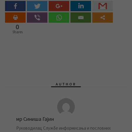
0
Shares
AUTHOR
мр Синиша Гајин
Руководилац Службе информисања и пословних