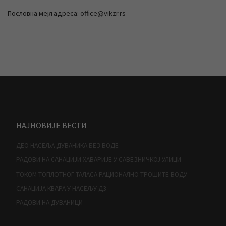
Пословна мејл адреса: office@vikzr.rs
НАЈНОВИЈЕ ВЕСТИ
ДЕО НАСЕЉА ДУВАНИКА БЕЗ ВОДЕ
РАДОВИ НА САНАЦИЈИ ХАВАРИЈЕ У САВЕЗНИЧКОЈ УЛИЦИ
ТОКОМ ТОПЛОТНОГ ТАЛАСА РАЦИОНАЛНО ТРОШИТЕ ВОДУ
САНАЦИЈА КВАРА У НАСЕЉУ Д3
РАДОВИ НА ДУВАНИЦИ