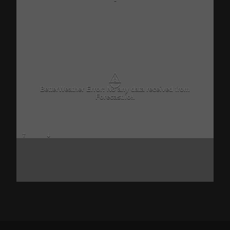
-
⚠
BetterWeather Error: No any data received from
Forecast.io!.