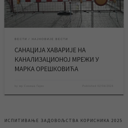
канализационој мрежи у улици Марка Орешковића, због […]
ВЕСТИ
НАЈНОВИЈЕ ВЕСТИ
САНАЦИЈА ХАВАРИЈЕ НА
КАНАЛИЗАЦИОНОЈ МРЕЖИ У
МАРКА ОРЕШКОВИЋА
by
мр Синиша Гајин
Published
02/04/2024
ИСПИТИВАЊЕ ЗАДОВОЉСТВА КОРИСНИКА 2025