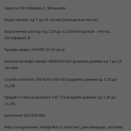
Адреса: Петефијева 3, Зрењанин
Радно време: од 7 до 15 часова (понедељак-петак)
Кориснички центар: од 7,30 до 13,30 (понедељак – петак,
Петефијева 3)
Пријава квара: 534-097 (0-24 часа)
Бесплатна инфо линија: 0800/024-023 (радним данима од 7 до 15
часова)
Служба наплате: 593-014 и 593-015 (радним данима од 7,30 до
13,30)
Пријава стања водомера: 535-773 (радним данима од 7,30 до
13,30)
Централа: 023/593-000
Мејл за кориснике: info@vikzr.rs (контакт, рекламације, захтеви)