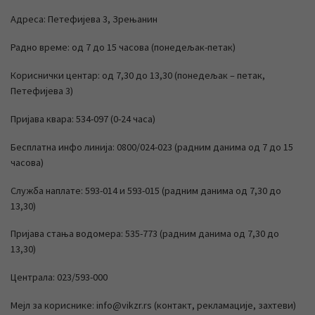
Адреса: Петефијева 3, Зрењанин
Радно време: од 7 до 15 часова (понедељак-петак)
Кориснички центар: од 7,30 до 13,30 (понедељак – петак,
Петефијева 3)
Пријава квара: 534-097 (0-24 часа)
Бесплатна инфо линија: 0800/024-023 (радним данима од 7 до 15
часова)
Служба наплате: 593-014 и 593-015 (радним данима од 7,30 до
13,30)
Пријава стања водомера: 535-773 (радним данима од 7,30 до
13,30)
Централа: 023/593-000
Мејл за кориснике: info@vikzr.rs (контакт, рекламације, захтеви)