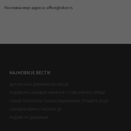
Пословна мејл адреса: office@vikzr.rs
НАЈНОВИЈЕ ВЕСТИ
ДЕО НАСЕЉА ДУВАНИКА БЕЗ ВОДЕ
РАДОВИ НА САНАЦИЈИ ХАВАРИЈЕ У САВЕЗНИЧКОЈ УЛИЦИ
ТОКОМ ТОПЛОТНОГ ТАЛАСА РАЦИОНАЛНО ТРОШИТЕ ВОДУ
САНАЦИЈА КВАРА У НАСЕЉУ Д3
РАДОВИ НА ДУВАНИЦИ