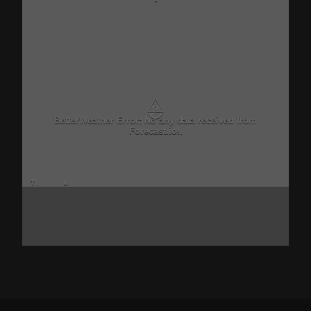
-
⚠
BetterWeather Error: No any data received from
Forecast.io!.