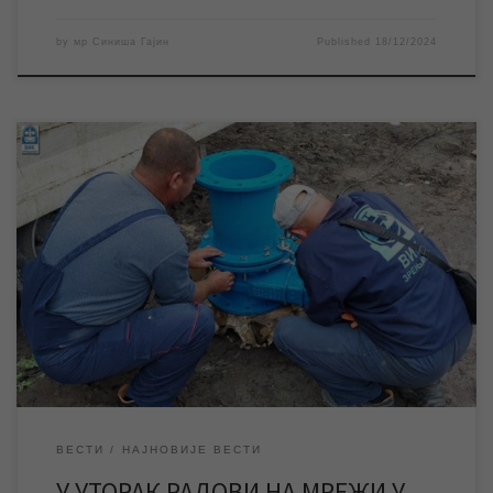
by
мр Синиша Гајин
Published
18/12/2024
ЈКП „Водовод и канализација“ Зрењанин ће у уторак изводити
радове на мрежи у насељу Бригадира Ристића, због чега ће у
истом и делу Дуванике у преподневним часовима доћи до
прекида водоснабдевања. У уторак 17. децембра ЈКП
„Водовод и канализација“ Зрењанин изводиће радове на
замени затварача на водоводној мрежи у насељу […]
ВЕСТИ
НАЈНОВИЈЕ ВЕСТИ
У УТОРАК РАДОВИ НА МРЕЖИ У