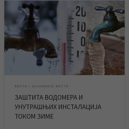
У зимском периоду адекватна топлотна заштита водомера и
унутрашњих инсталација је једини сигуран начин да се изгбегну
хаварије у објектима, трошкови за њихову санацију и прекид
водоснабдевања. Ниске температуре могу проузроковати
смрзавања и озбиљна оштећења водомера и унутрашњих
водоводних инсталација у објектима, и из тог разлога, као и
сваке године, […]
ВЕСТИ
НАЈНОВИЈЕ ВЕСТИ
ЗАШТИТА ВОДОМЕРА И
УНУТРАШЊИХ ИНСТАЛАЦИЈА
ТОКОМ ЗИМЕ