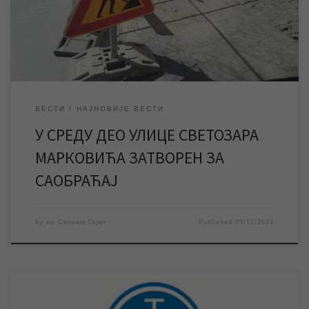
изводити неоходне радове на водоводној мрежи у улици
Светозара Марковића у строгом центру града. […]
ВЕСТИ
НАЈНОВИЈЕ ВЕСТИ
У СРЕДУ ДЕО УЛИЦЕ СВЕТОЗАРА
МАРКОВИЋА ЗАТВОРЕН ЗА
САОБРАЋАЈ
by
мр Синиша Гајин
Published
03/12/2024