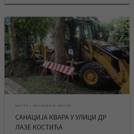
У току је санација хаварије на водоводној мрежи у улици др
Лазе Костића. Приступ месту квара отежавају бетонске
површине, корење дрвећа и подземна инсталација, због чега
ће радови потрајати више часова. Због радова су тренутно
без воде улице око места квара. Радници ЈКП „Водовод и
канализација“ Зрењанин од јутарњих часова […]
ВЕСТИ
НАЈНОВИЈЕ ВЕСТИ
САНАЦИЈА КВАРА У УЛИЦИ ДР
ЛАЗЕ КОСТИЋА