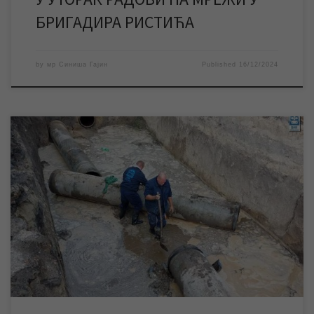
БРИГАДИРА РИСТИЋА
by
мр Синиша Гајин
Published
16/12/2024
НАЈНОВИЈЕ ИНФОРМАЦИЈЕ: Због отежаних услова рада,
односно присуства већег броја подземних инсталација око
самог места извођења радова, време завршетка радова на
замени дела водоводне мреже у тржном центру „БИГ“ се
помера на 15 часова. ЈКП „Водовод и канализација“ Зрењанин
ће у петак изводити радове на водоводној мрежи у тржном
центру […]