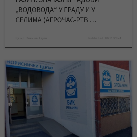
„ВОДОВОДА“ У ГРАДУ И У
СЕЛИМА (АГРОЧАС-РТВ …
by
мр Синиша Гајин
Published
10/11/2024
У понедељак 11. новеmбра неће радити службе и шалтери у
Корисничком центру, као ни наплатна места у граду. За време
празника дежуран је број за пријаву кварова и екипе за
интервенције на јавним мрежама. За време предстојећег
државног празника “Дан примирја у Првом светском рату“, у
понедељак 11. новембра, неће […]