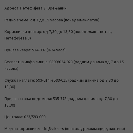
Адреса: Петефијева 3, Зрењанин
Радно време: од 7 до 15 часова (понедељак-петак)
Кориснички центар: од 7,30 до 13,30 (понедељак – петак,
Петефијева 3)
Пријава квара: 534-097 (0-24 часа)
Бесплатна инфо линија: 0800/024-023 (радним данима од 7 до 15
часова)
Служба наплате: 593-014 и 593-015 (радним данима од 7,30 до
13,30)
Пријава стања водомера: 535-773 (радним данима од 7,30 до
13,30)
Централа: 023/593-000
Мејл за кориснике: info@vikzr.rs (контакт, рекламације, захтеви)