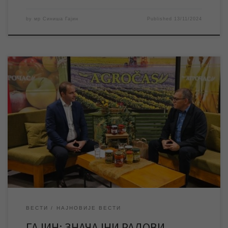
by
мр Синиша Гајин
Published
13/11/2024
Гостујући у емисији „Агрочас“ на РТВ „Сантос“, коју води и
уређује новинар Драган Првуловић, мр Синиша Гајин
руководилац Службе информисања и пословних комуникација
ЈКП „Водовод и канализација“ Зрењанин говорио је о
актуелним радовима овог предузећа у граду и насељеним
местима. У граду се изводе завршни радови у оквиру Прве
фазе […]
ВЕСТИ
НАЈНОВИЈЕ ВЕСТИ
ГАЈИН: ЗНАЧАЈНИ РАДОВИ