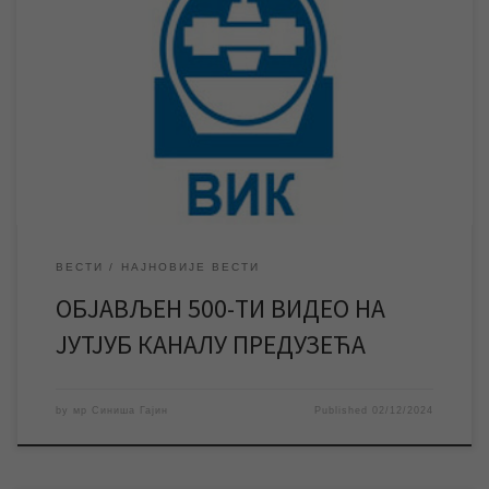
Поред десет година постојања наш јутјуб канал Vodovod i
kanalizacija Zrenjanin обележава још један мали јубилеј –
објављен је 500-ти видео на каналу. Десет година након
оснивања Службе информисања и пословних комуникација и
покретања сајта и јутјуб канала предузећа, наш јутјуб канал
Vodovod i kanalizacija Zrenjanin обележава један мали јубилеј
[…]
ВЕСТИ
НАЈНОВИЈЕ ВЕСТИ
ОБЈАВЉЕН 500-ТИ ВИДЕО НА
ЈУТЈУБ КАНАЛУ ПРЕДУЗЕЋА
by
мр Синиша Гајин
Published
02/12/2024