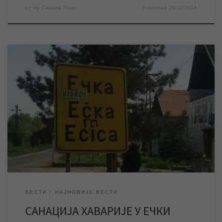
by
мр Синиша Гајин
Published
25/12/2024
НАЈНОВИЈА ИНФОРМАЦИЈА: Екипе ЈКП „Водовод и
канализација“ Зрењанин успешно су санирале хаварију на
изворишту у Ечки и око 22,30 часова вода је пуштена у мрежу.
У касним поподневним часовима дошло је до хаварије већег
обима на изворишту у Ечки, због чега је ово насељено место
тренутно без воде. Екипе ЈКП […]
ВЕСТИ
НАЈНОВИЈЕ ВЕСТИ
САНАЦИЈА ХАВАРИЈЕ У ЕЧКИ