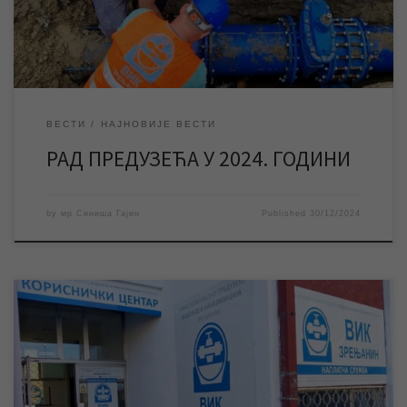
водоводне мреже у Зрењанину, која је обухватала замену 20
км водоводних […]
ВЕСТИ
НАЈНОВИЈЕ ВЕСТИ
РАД ПРЕДУЗЕЋА У 2024. ГОДИНИ
by
мр Синиша Гајин
Published
30/12/2024
Током новогодишњих празника и на дан Божића неће радити
службе и шалтери у Корисничком центру, као ни наплатна
места у граду. За време празника дежуран је број за пријаву
кварова и екипе за интервенције на јавним мрежама. Службе