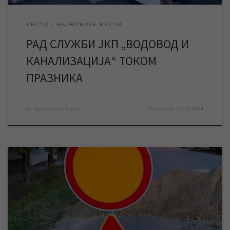
ВЕСТИ
НАЈНОВИЈЕ ВЕСТИ
РАД СЛУЖБИ ЈКП „ВОДОВОД И
КАНАЛИЗАЦИЈА“ ТОКОМ
ПРАЗНИКА
by
мр Синиша Гајин
Published
10/11/2024
Због извођења радова ЈКП „Водовод и канализација“ на
водоводним прикључцима, данас до 15 часова биће за
саобраћај затворен део улице Светозара Марковића у
строгом центру града. У оквиру Прве фазе реконструкције
водоводне мреже завршени су радови на замени око 20 км