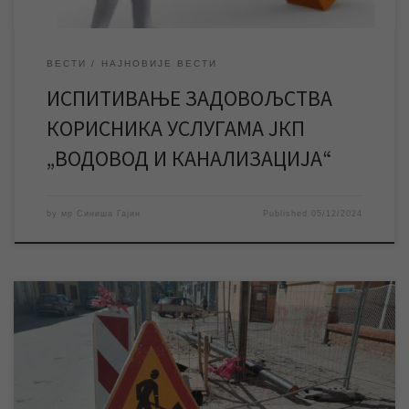
ВЕСТИ
НАЈНОВИЈЕ ВЕСТИ
ИСПИТИВАЊЕ ЗАДОВОЉСТВА
КОРИСНИКА УСЛУГАМА ЈКП
„ВОДОВОД И КАНАЛИЗАЦИЈА“
by
мр Синиша Гајин
Published
05/12/2024
Због извођења неопходних радова на водоводној мрежи, у
среду од 8 до 12 часова биће за саобраћај затворен део
улице Светозара Марковића у строгом центру града. ЈКП
„Водовод и канализација“ Зрењанин ће у среду 4. децембра