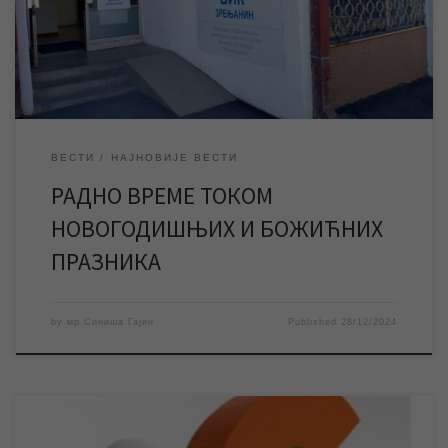
и шалтери у Корисничком центру у Петефијевој 3, као и сва
[…]
ВЕСТИ
НАЈНОВИЈЕ ВЕСТИ
РАДНО ВРЕМЕ ТОКОМ
НОВОГОДИШЊИХ И БОЖИЋНИХ
ПРАЗНИКА
by
мр Синиша Гајин
Published
28/12/2024