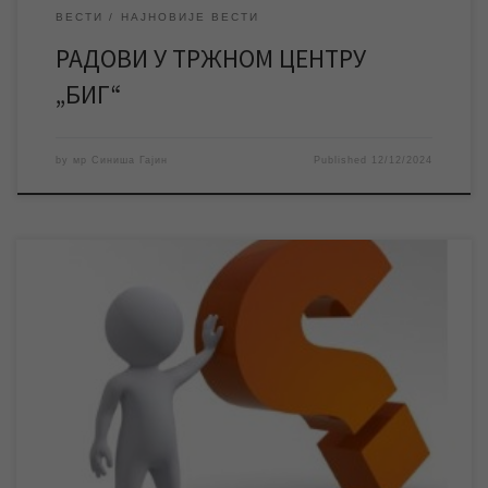
ВЕСТИ
НАЈНОВИЈЕ ВЕСТИ
РАДОВИ У ТРЖНОМ ЦЕНТРУ
„БИГ“
by
мр Синиша Гајин
Published
12/12/2024
Испитивање задовољства корисника услугама ЈКП „Водовод и
канализација“ спроводи се од 03. децембра до 03. јануара на
територији Града Зрењанина. Анонимни упитник се може
попунити електронски на сајту предузећа и у Корисничком
центру у Петефијевој, а радници предузећа анкетираће
кориснике у својим местима становања. У периоду од 03.
децембра до […]