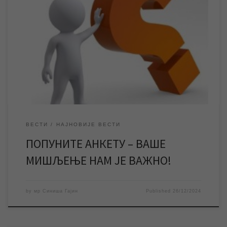
Подсећамо кориснике да је у току годишње испитивање
задовољства корисника услугама ЈКП „Водовод и
канализација“ Зрењанин и позивамо их да попуне анонимну
анкету и на тај начин искажу мишљење о услугама предузећа. У
периоду од 03. децембра до 03. јануара ЈКП „Водовод и
канализација“ Зрењанин спроводи испитивање задовољства
корисника услугама предузећа. Испитивање […]
ВЕСТИ
НАЈНОВИЈЕ ВЕСТИ
ПОПУНИТЕ АНКЕТУ – ВАШЕ
МИШЉЕЊЕ НАМ ЈЕ ВАЖНО!
by
мр Синиша Гајин
Published
26/12/2024