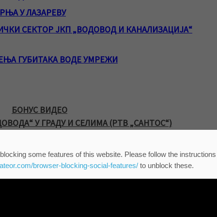
РЊА У ЛАЗАРЕВУ
ЧКИ СЕКТОР ЈКП „ВОДОВОД И КАНАЛИЗАЦИЈА“
ЕЊА ГУБИТАКА ВОДЕ УМРЕЖИ
БОНУС ВИДЕО
ОВОДА“ У ГРАДУ И СЕЛИМА (РТВ „САНТОС“)
blocking some features of this website. Please follow the instructions
eateor.com/browser-blocking-social-features/
to unblock these.