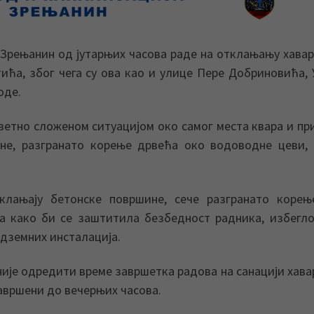
Зрењанин од јутарњих часова раде на отклањању хавар
ића, због чега су ова као и улице Пере Добриновића,
оде.
зетно сложеном ситуацијом око самог места квара и пр
ине, разгранато корење дрвећа око водоводне цеви,
клањају бетонске површине, сече разгранато корењ
а како би се заштитила безбедност радника, избегл
дземних инсталација.
није одредити време завршетка радова на санацији хавар
завршени до вечерњих часова.