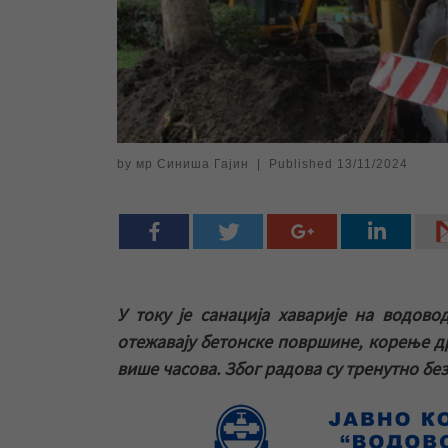
by
мр Синиша Гајин
|
Published
13/11/2024
У току је санација хаварије на водов
отежавају бетонске површине, корење др
више часова. Због радова су тренутно без