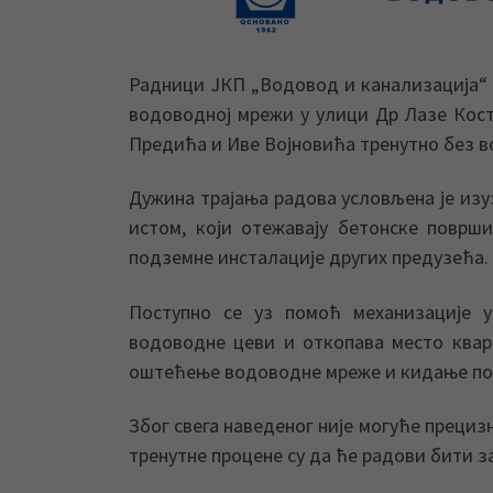
Радници ЈКП „Водовод и канализација“ 
водоводној мрежи у улици Др Лазе Кост
Предића и Иве Војновића тренутно без в
Дужина трајања радова условљена је изу
истом, који отежавају бетонске површ
подземне инсталације других предузећа.
Поступно се уз помоћ механизације у
водоводне цеви и откопава место квар
оштећење водоводне мреже и кидање по
Због свега наведеног није могуће прециз
тренутне процене су да ће радови бити 