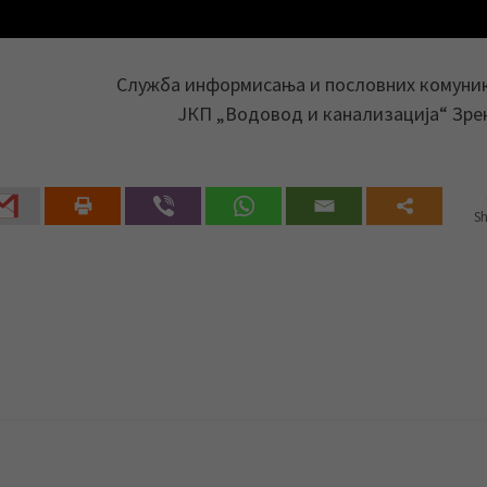
Служба информисања и пословних комуни
ЈКП „Водовод и канализација“ Зр
Sh