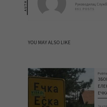
AUTHOR
Руководилац Службе
861 POSTS
YOU MAY ALSO LIKE
Publi
ЗБО
ЕЛЕ
ЕЧК
За уто