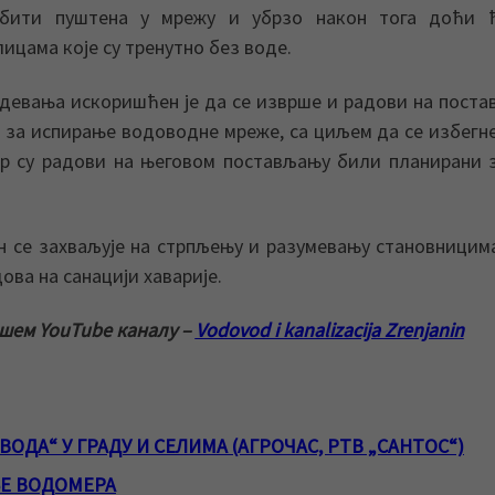
бити пуштена у мрежу и убрзо након тога доћи 
ицама које су тренутно без воде.
девања искоришћен је да се изврше и радови на пост
 за испирање водоводне мреже, са циљем да се избегн
р су радови на његовом постављању били планирани 
 се захваљује на стрпљењу и разумевању становницим
ова на санацији хаварије.
ашем YouTube каналу –
Vodovod i kanalizacija Zrenjanin
ОДА“ У ГРАДУ И СЕЛИМА (АГРОЧАС, РТВ „САНТОС“)
Е ВОДОМЕРА