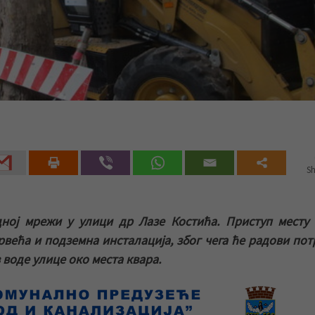
Sh
одној мрежи у улици др Лазе Костића. Приступ месту
већа и подземна инсталација, због чега ће радови пот
 воде улице око места квара.