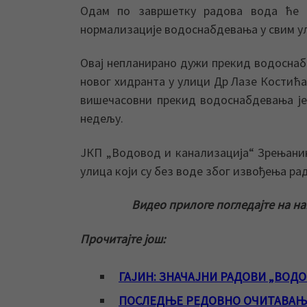
Одам по завршетку радова вода ће 
нормализације водоснабдевања у свим ул
Овај непланирано дужи прекид водоснаб
новог хидранта у улици Др Лазе Костића
вишечасовни прекид водоснабдевања је
недељу.
ЈКП „Водовод и канализација“ Зрењанин
улица који су без воде због извођења рад
Видео прилоге погледајте на н
Прочитајте још:
ГАЈИН: ЗНАЧАЈНИ РАДОВИ „ВОДОВ
ПОСЛЕДЊЕ РЕДОВНО ОЧИТАВАЊ