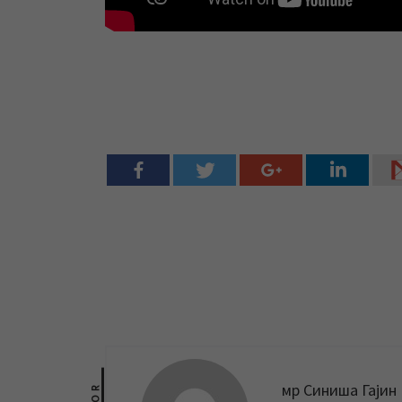
мр Синиша Гајин