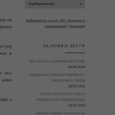
АРХИВА ВЕСТ
ије на
Информатор о раду ЈКП „Водовод и
 Уроша
канализација“ Зрењанин
иступу
НАЈНОВИЈЕ ВЕСТИ
 као и
ДЕО НАСЕЉА ДУВАНИКА БЕЗ ВОДЕ
04/08/2026
е око
РАДОВИ НА САНАЦИЈИ ХАВАРИЈЕ У
о ново
САВЕЗНИЧКОЈ УЛИЦИ
30/07/2026
ТОКОМ ТОПЛОТНОГ ТАЛАСА
ије, а
РАЦИОНАЛНО ТРОШИТЕ ВОДУ
29/07/2026
САНАЦИЈА КВАРА У НАСЕЉУ Д3