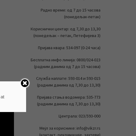
Радно време: од 7 до 15 часова
(понедељак-петак)
Кориснички центар: од 7,30 до 13,30
(понедељак – петак, Петефијева 3)
Пријава квара: 534-097 (0-24 часа)
Бесплатна инфо линија: 0800/024-023
(радним данима од 7 до 15 часова)
Служба наплате: 593-014 и 593-015
(радним данима од 7,30 до 13,30)
 at
Пријава стања водомера: 535-773
(радним данима од 7,30 до 13,30)
Централа: 023/593-000
Мејл за кориснике: info@vikzr.rs
(контакт, рекламације, захтеви)