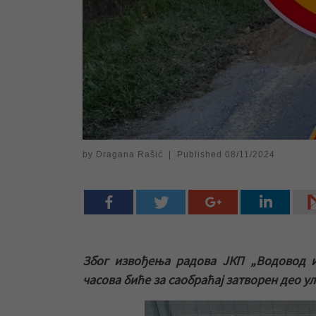
by
Dragana Rašić
|
Published
08/11/2024
Због извођења радова ЈКП „Водовод и
часова биће за саобраћај затворен део у