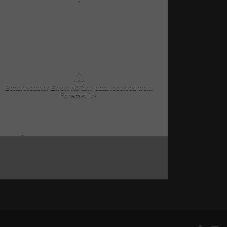
-
⚠
BetterWeather Error: No any data received from
Forecast.io!.