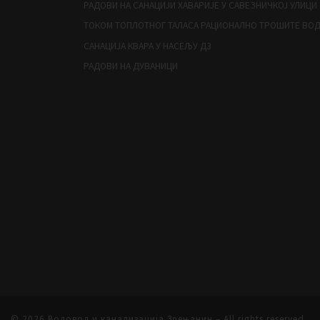
РАДОВИ НА САНАЦИЈИ ХАВАРИЈЕ У САВЕЗНИЧКОЈ УЛИЦИ
ТОКОМ ТОПЛОТНОГ ТАЛАСА РАЦИОНАЛНО ТРОШИТЕ ВО
САНАЦИЈА КВАРА У НАСЕЉУ Д3
РАДОВИ НА ДУВАНИЦИ
© 2026
Водовод и канализација Зрењанин
– All rights reserved