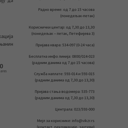
ају да
Радно време: од 7 до 15 часова
(понедељак-петак)
Кориснички центар: од 7,30 до 13,30
(понедељак – петак, Петефијева 3)
кација
ењанин
Пријава квара: 534-097 (0-24 часа)
Бесплатна инфо линија: 0800/024-023
(радним данима од 7 до 15 часова)
0
ares
Служба наплате: 593-014 и 593-015
(радним данима од 7,30 до 13,30)
Пријава стања водомера: 535-773
(радним данима од 7,30 до 13,30)
Централа: 023/593-000
Мејл за кориснике: info@vikzr.rs
(контакт, рекламације, захтеви)