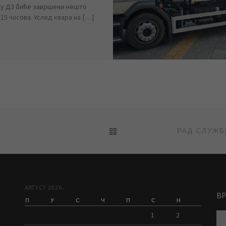
у Д3 биће завршени нешто
15 часова. Услед квара на […]
BACK TO POST LIST
АВГУСТ 2026.
В
П
У
С
Ч
П
С
Н
1
2