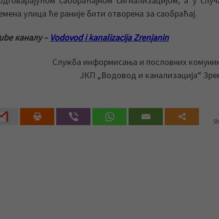
дговарајућом саобраћајном сигнализацијом, а у случ
мена улица ће раније бити отворена за саобраћај.
ube каналу –
Vodovod i kanalizacija Zrenjanin
Служба информисања и пословних комуни
ЈКП „Водовод и канализација“ Зр
Sh