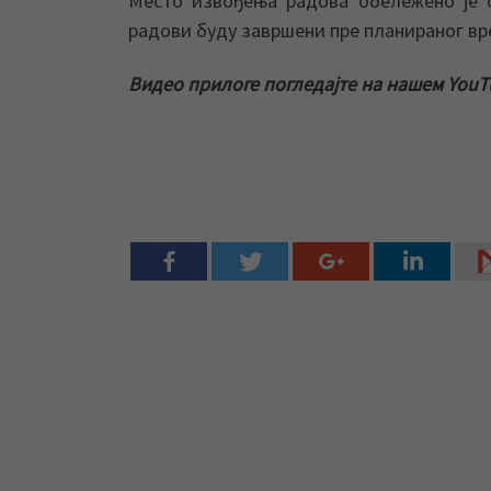
Место извођења радова обележено је о
радови буду завршени пре планираног вре
Видео прилоге погледајте на нашем YouT