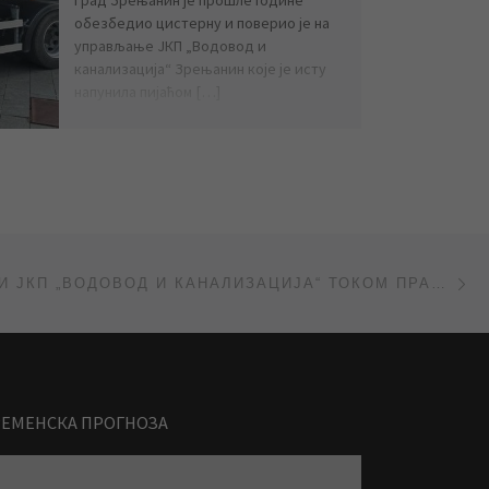
обезбедио цистерну и поверио је на
управљање ЈКП „Водовод и
канализација“ Зрењанин које је исту
напунила пијаћом […]
Ne
РАД СЛУЖБИ ЈКП „ВОДОВОД И КАНАЛИЗАЦИЈА“ ТОКОМ ПРАЗНИКА
РЕМЕНСКА ПРОГНОЗА