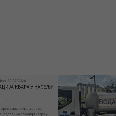
shed
22/07/2026
АЦИЈА КВАРА У НАСЕЉУ
 – према информацијама са
, радови на санацији квара у