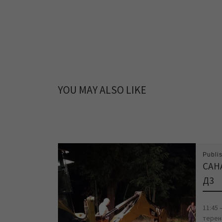
YOU MAY ALSO LIKE
Publi
САН
Д3
11:45
терена