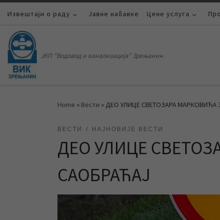
Извештаји о раду
Skip to content
Јавне набавке
Цене услуга
Пр
ЈКП "Водовод и канализација" Зрењанин
Home
»
Вести
»
ДЕО УЛИЦЕ СВЕТОЗАРА МАРКОВИЋА 
ВЕСТИ
НАЈНОВИЈЕ ВЕСТИ
ДЕО УЛИЦЕ СВЕТОЗ
САОБРАЋАЈ