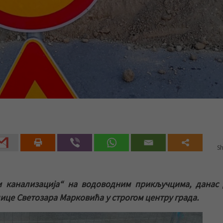
Sh
 канализација“ на водоводним прикључцима, данас 
лице Светозара Марковића у строгом центру града.