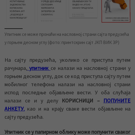
Упитник се може пронаћи на насловној страни сајта предузећа
у горњем десном углу (фото: принтскрин сајт ЈКП ВИК ЗР)
На сајту предузећа, уколико се приступа путем
рачунара,
упитник
се налази на насловној страни у
горњем десном углу, док се код приступа сајту путем
мобилног телефона налази на насловној страни
испод последње објављене вести. У оба слућаја
налази се и у делу
КОРИСНИЦИ –
ПОПУНИТЕ
АНКЕТУ
,
као и на крају сваке вести објављене на
сајту предузећа.
Упитник се у папирном облику може попунити сваког