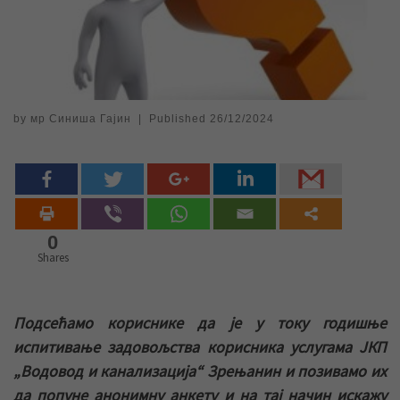
by
мр Синиша Гајин
|
Published
26/12/2024
0
Shares
Подсећамо кориснике да је у току годишње
испитивање задовољства корисника услугама ЈКП
„Водовод и канализација“ Зрењанин и позивамо их
да попуне анонимну анкету и на тај начин искажу