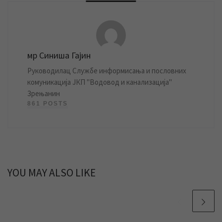
мр Синиша Гајин
Руководилац Службе информисања и пословних
комуникација ЈКП "Водовод и канализација"
Зрењанин
861 POSTS
YOU MAY ALSO LIKE