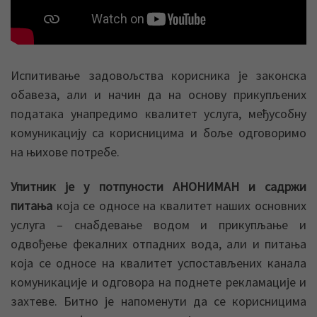
Испитивање задовољства корисника је законска
обавеза, али и начин да на основу прикупљених
података унапредимо квалитет услуга, међусобну
комуникацију са корисницима и боље одговоримо
на њихове потребе.
Упитник је у потпуности АНОНИМАН и садржи
питања
која се односе на квалитет наших основних
услуга – снабдевање водом и прикупљање и
одвођење фекалних отпадних вода, али и питања
која се односе на квалитет успостављених канала
комуникације и одговора на поднете рекламације и
захтеве. Битно је напоменути да се корисницима