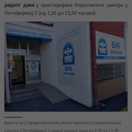
радног дана
у просторијама Корисничког центра у
Петефијевој 3 (од 7,30 до 13,30 часова).
Анкета се у папирном облику може попунити у Корисничком
центру у Петефијевој 3 сваког радног дана од 7,30 до 13,30