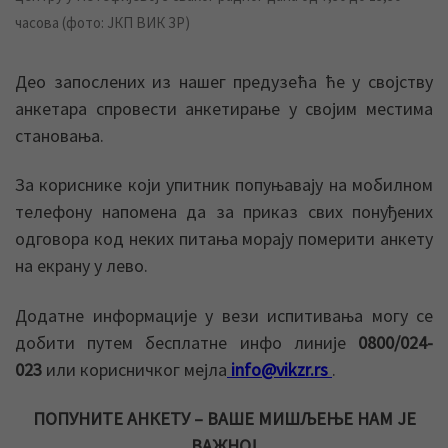
часова (фото: ЈКП ВИК ЗР)
Део запослених из нашег предузећа ће у својству
анкетара спровести анкетирање у својим местима
становања.
За кориснике који упитник попуњавају на мобилном
телефону напомена да за приказ свих понуђених
одговора код неких питања морају померити анкету
на екрану у лево.
Додатне информације у вези испитивања могу се
добити путем бесплатне инфо линије
0800/024-
023
или корисничког мејла
info@vikzr.rs
.
ПОПУНИТЕ АНКЕТУ – ВАШЕ МИШЉЕЊЕ НАМ ЈЕ
ВАЖНО!