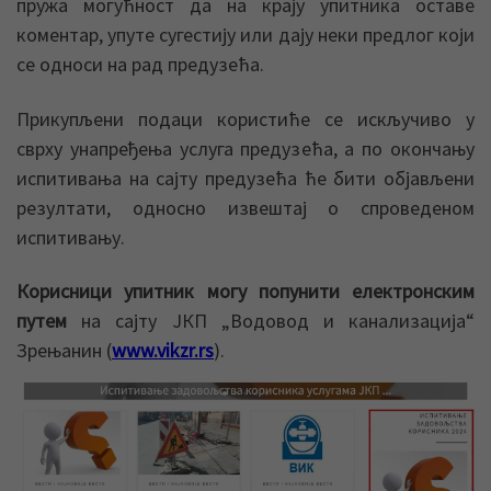
пружа могућност да на крају упитника оставе
коментар, упуте сугестију или дају неки предлог који
се односи на рад предузећа.
Прикупљени подаци користиће се искључиво у
сврху унапређења услуга предузећа, а по окончању
испитивања на сајту предузећа ће бити објављени
резултати, односно извештај о спроведеном
испитивању.
Корисници упитник могу попунити електронским
путем
на сајту ЈКП „Водовод и канализација“
Зрењанин (
www.vikzr.rs
).