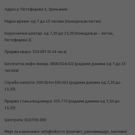
Адреса: Петефијева 3, Зрењанин
Радно време: од 7 до 15 часова (понедељак-петак)
Кориснички центар: од 7,30 до 13,30 (понедељак – петак,
Петефијева 3)
Пријава квара: 534-097 (0-24 часа)
Бесплатна инфо линија: 0800/024-023 (радним данима од 7 до 15
часова)
Служба наплате: 593-014 и 593-015 (радним данима од 7,30 до
13,30)
Пријава стања водомера: 535-773 (радним данима од 7,30 до
13,30)
Централа: 023/593-000
Мејл за кориснике: info@vikzr.rs (контакт, рекламације, захтеви)