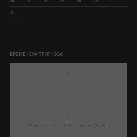
24
25
26
27
28
29
30
31
« јул
ВРЕМЕНСКА ПРОГНОЗА
-
⚠
Critical problem in Better Weather Ajax calls