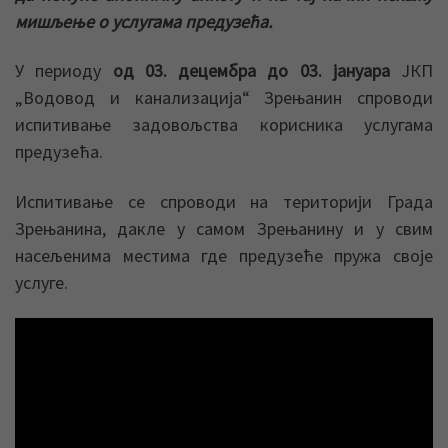
мишљење о услугама предузећа.
У периоду
од 03. децембра до 03. јануара
ЈКП
„Водовод и канализација“ Зрењанин спроводи
испитивање задовољства корисника услугама
предузећа.
Испитивање се спроводи на територији Града
Зрењанина, дакле у самом Зрењанину и у свим
насељенима местима где предузеће пружа своје
услуге.