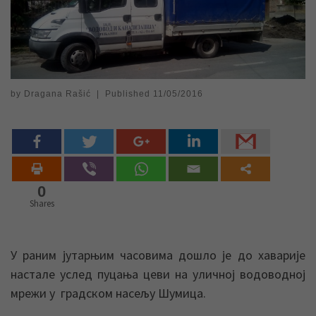
by
Dragana Rašić
|
Published
11/05/2016
0
Shares
У раним јутарњим часовима дошло је до хаварије
настале услед пуцања цеви на уличној водоводној
мрежи у градском насељу Шумица.