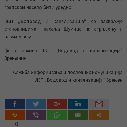
градском насељу бити уредно.
ЈКП „Водовод и канализација“ се захваљује
становницима насеља Шумица на стрпљењу и
разумевању.
фото: архива ЈКП „Водовод и канализација“
Зрењанин
Служба информисања и пословних комуникација
ЈКП „Водовод и канализација“ Зрењан
0