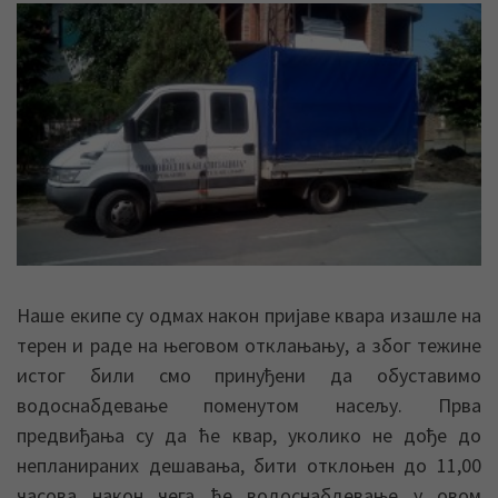
Наше екипе су одмах након пријаве квара изашле на
терен и раде на његовом отклањању, а због тежине
истог били смо принуђени да обуставимо
водоснабдевање поменутом насељу. Прва
предвиђања су да ће квар, уколико не дође до
непланираних дешавања, бити отклоњен до 11,00
часова након чега ће водоснабдевање у овом