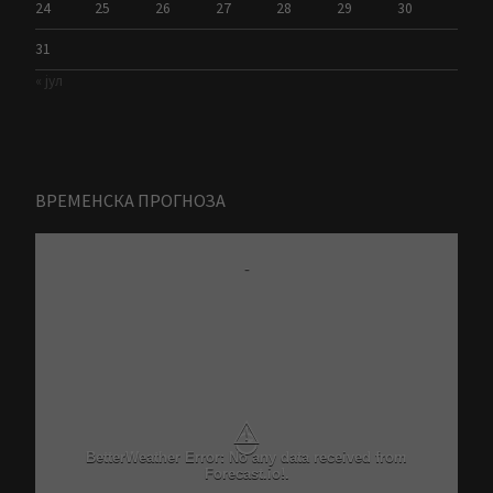
24
25
26
27
28
29
30
31
« јул
ВРЕМЕНСКА ПРОГНОЗА
-
⚠
BetterWeather Error: No any data received from
Forecast.io!.