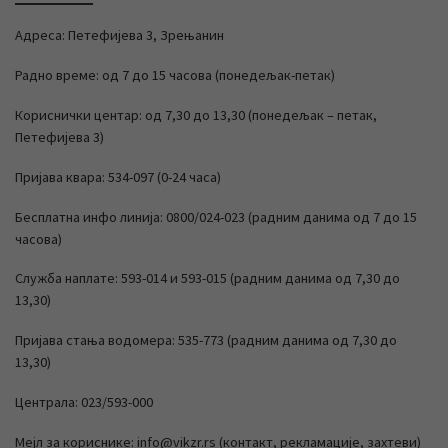
Адреса: Петефијева 3, Зрењанин
Радно време: од 7 до 15 часова (понедељак-петак)
Кориснички центар: од 7,30 до 13,30 (понедељак – петак,
Петефијева 3)
Пријава квара: 534-097 (0-24 часа)
Бесплатна инфо линија: 0800/024-023 (радним данима од 7 до 15
часова)
Служба наплате: 593-014 и 593-015 (радним данима од 7,30 до
13,30)
Пријава стања водомера: 535-773 (радним данима од 7,30 до
13,30)
Централа: 023/593-000
Мејл за кориснике: info@vikzr.rs (контакт, рекламације, захтеви)