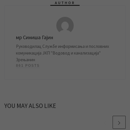
AUTHOR
мр Синиша Гајин
Руководилац Службе информисања и пословних
комуникација ЈКП "Водовод и канализација"
Зрењанин
861 POSTS
YOU MAY ALSO LIKE