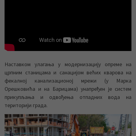
Наставком улагања у модернизацију опреме на
црпним станицама и санацијом већих кварова на
фекалној канализационој мрежи (у Марка
Орешковића и на Барицама) унапређен је систем
прикупљања и одвођења отпадних вода на
територији града.