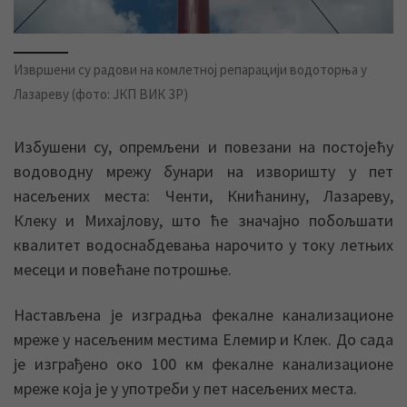
Извршени су радови на комлетној репарацији водоторња у
Лазареву (фото: ЈКП ВИК ЗР)
Избушени су, опремљени и повезани на постојећу
водоводну мрежу бунари на изворишту у пет
насељених места: Ченти, Книћанину, Лазареву,
Клеку и Михајлову, што ће значајно побољшати
квалитет водоснабдевања нарочито у току летњих
месеци и повећане потрошње.
Настављена је изградња фекалне канализационе
мреже у насељеним местима Елемир и Клек. До сада
је изграђено око 100 км фекалне канализационе
мреже која је у употреби у пет насељених места.