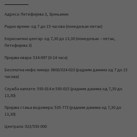
Адреса: Петефијева 3, Зрењанин
Радно време: од 7 до 15 часова (понедељак-петак)
Кориснички центар: од 7,30 до 13,30 (понедељак – петак,
Петефијева 3)
Пријава квара: 534-097 (0-24 часа)
Бесплатна инфо линија: 0800/024-023 (радним данима од 7 до 15
часова)
Служба наплате: 593-014 и 593-015 (радним данима од 7,30 до
13,30)
Пријава стања водомера: 535-773 (радним данима од 7,30 до
13,30)
Централа: 023/593-000