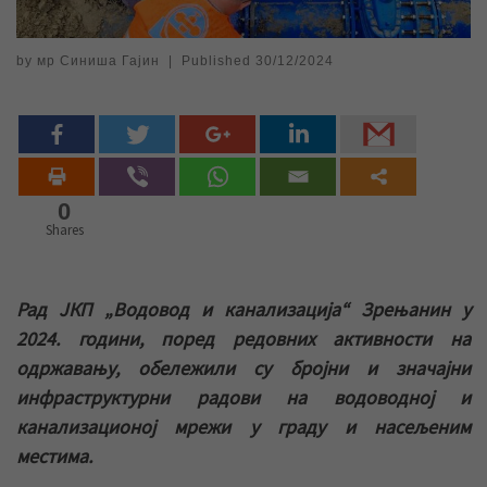
by
мр Синиша Гајин
|
Published
30/12/2024
0
Shares
Рад ЈКП „Водовод и канализација“ Зрењанин у
202
4
.
г
один
и, поред редовних активности на
одржавању, обележили су бројни и значајни
инфраструктурни радови на водоводној и
канализационој мрежи у граду и насељеним
местима.