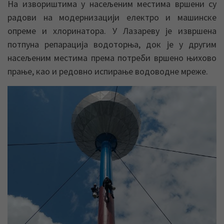
На извориштима у насељеним местима вршени су
радови на модернизацији електро и машинске
опреме и хлоринатора. У Лазареву је извршена
потпуна репарација водоторња, док је у другим
насељеним местима према потреби вршено њихово
прање, као и редовно испирање водоводне мреже.