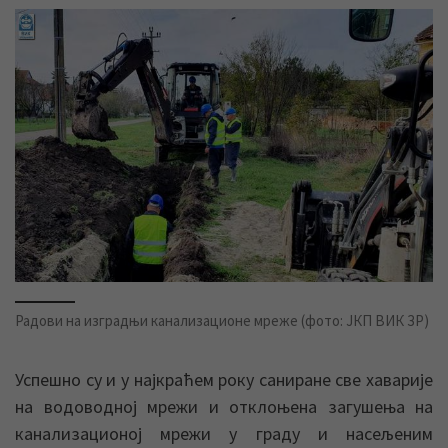
Радови на изградњи канализационе мреже (фото: ЈКП ВИК ЗР)
Успешно су и у најкраћем року саниране све хаварије
на водоводној мрежи и отклоњена загушења на
канализационој мрежи у граду и насељеним