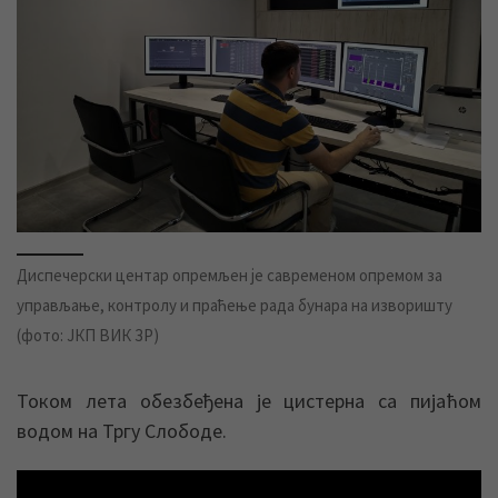
Диспечерски центар опремљен је савременом опремом за
управљање, контролу и праћење рада бунара на изворишту
(фото: ЈКП ВИК ЗР)
Током лета обезбеђена је цистерна са пијаћом
водом на Тргу Слободе.