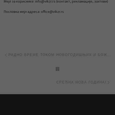
Мејл за кориснике: info@vikzr.rs (контакт, рекламације, захтеви)
Пословна мејл адреса: office@vikzr.rs
Post navigation
Previous post
РАДНО ВРЕМЕ ТОКОМ НОВОГОДИШЊИХ И БОЖИЋНИХ ПРАЗНИКА
BACK TO POST LIST
Ne
СРЕЋНА НОВА ГОДИНА!