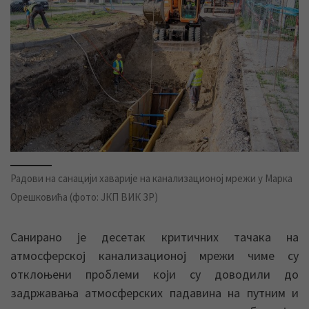
Радови на санацији хаварије на канализационој мрежи у Марка
Орешковића (фото: ЈКП ВИК ЗР)
Санирано је десетак критичних тачака на
атмосферској канализационој мрежи чиме су
отклоњени проблеми који су доводили до
задржавања атмосферских падавина на путним и