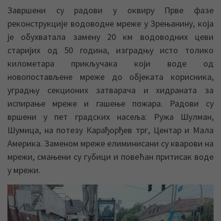
Завршени су радови у оквиру Прве фазе
реконструкције водоводне мреже у Зрењанину, која
је обухватала замену 20 км водоводних цеви
старијих од 50 година, изградњу исто толико
километара прикључака који воде од
новопостављене мреже до објеката корисника,
уградњу секционих затварача и хидраната за
испирање мреже и гашење пожара. Радови су
вршени у пет градских насеља: Ружа Шулман,
Шумица, на потезу Карађорђев трг, Центар и Мала
Америка. Заменом мреже елиминисани су кварови на
мрежи, смањени су губици и повећан притисак воде
у мрежи.