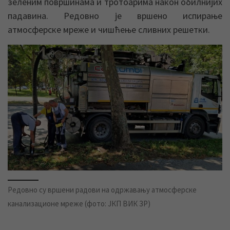
зеленим површинама и тротоарима након обилнијих
падавина. Редовно је вршено испирање
атмосферске мреже и чишћење сливних решетки.
Редовно су вршени радови на одржавању атмосферске
канализационе мреже (фото: ЈКП ВИК ЗР)