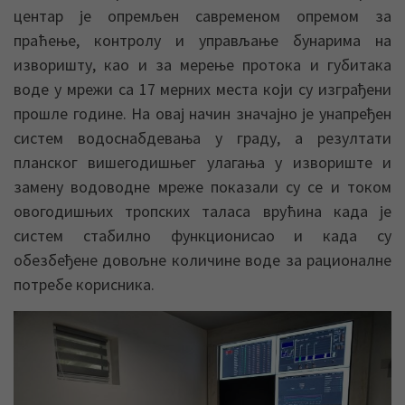
центар је опремљен савременом опремом за
праћење, контролу и управљање бунарима на
изворишту, као и за мерење протока и губитака
воде у мрежи са 17 мерних места који су изграђени
прошле године. На овај начин значајно је унапређен
систем водоснабдевања у граду, а резултати
планског вишегодишњег улагања у извориште и
замену водоводне мреже показали су се и током
овогодишњих тропских таласа врућина када је
систем стабилно функционисао и када су
обезбеђене довољне количине воде за рационалне
потребе корисника.