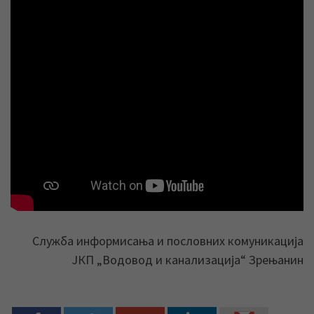
Служба информисања и пословних комуникација
ЈКП „Водовод и канализација“ Зрењанин