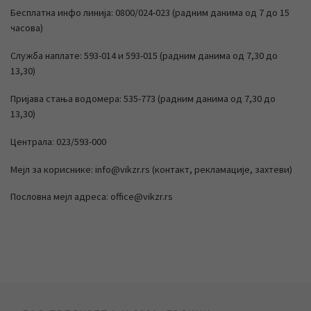
Бесплатна инфо линија: 0800/024-023 (радним данима од 7 до 15
часова)
Служба наплате: 593-014 и 593-015 (радним данима од 7,30 до
13,30)
Пријава стања водомера: 535-773 (радним данима од 7,30 до
13,30)
Централа: 023/593-000
Мејл за кориснике: info@vikzr.rs (контакт, рекламације, захтеви)
Пословна мејл адреса: office@vikzr.rs
Post navigation
Previous post