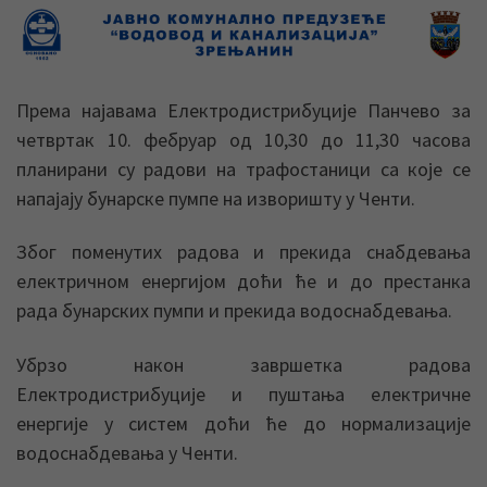
Према најавама Електродистрибуције Панчево за
четвртак 10. фебруар од 10,30 до 11,30 часова
планирани су радови на трафостаници са које се
напајају бунарске пумпе на изворишту у Ченти.
Због поменутих радова и прекида снабдевања
електричном енергијом доћи ће и до престанка
рада бунарских пумпи и прекида водоснабдевања.
Убрзо након завршетка радова
Електродистрибуције и пуштања електричне
енергије у систем доћи ће до нормализације
водоснабдевања у Ченти.