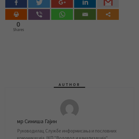
0
Shares
AUTHOR
мр Синиша Гајин
Руководилац Службе информисања и пословних
комуникација ЈКП "Водовод и канализација"