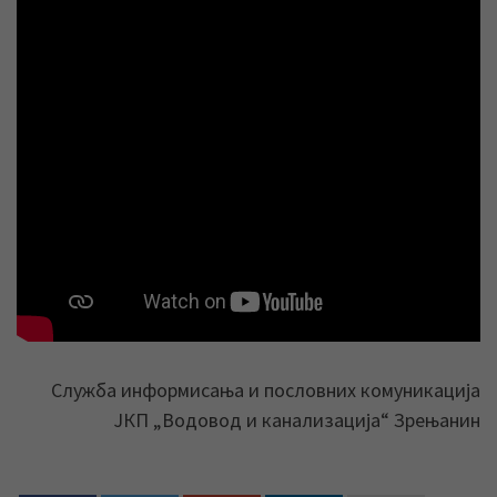
Служба информисања и пословних комуникација
ЈКП „Водовод и канализација“ Зрењанин