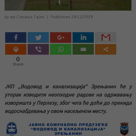
by
мр Синиша Гајин
|
Published
29/12/2025
0
Shares
ЈКП „Водовод и канализација“ Зрењанин ће у
уторак изводити неопходне радове на одржавању
изворишта у Перлезу, због чега ће доћи до прекида
водоснабдевања у овом насељеном месту.