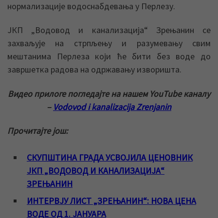
нормализације водоснабдевања у Перлезу.
ЈКП „Водовод и канализација“ Зрењанин се
захваљује на стрпљењу и разумевању свим
мештанима Перлеза који ће бити без воде до
завршетка радова на одржавању изворишта.
Видео прилоге погледајте на нашем YouTube каналу
–
Vodovod i kanalizacija Zrenjanin
Прочитајте још:
СКУПШТИНА ГРАДА УСВОЈИЛА ЦЕНОВНИК
ЈКП „ВОДОВОД И КАНАЛИЗАЦИЈА“
ЗРЕЊАНИН
ИНТЕРВЈУ ЛИСТ „ЗРЕЊАНИН“: НОВА ЦЕНА
ВОДЕ ОД 1. ЈАНУАРА