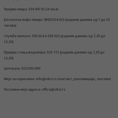
Пријава квара: 534-097 (0-24 часа)
Бесплатна инфо линија: 0800/024-023 (радним данима од 7 до 15
часова)
Служба наплате: 593-014 и 593-015 (радним данима од 7,30 до
13,30)
Пријава стања водомера: 535-773 (радним данима од 7,30 до
13,30)
Централа: 023/593-000
Мејл за кориснике: info@vikzr.rs (контакт, рекламације, захтеви)
Пословна мејл адреса: office@vikzr.rs