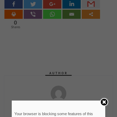
0
Shares
AUTHOR
мр Синиша Гајин
Руководилац Службе информисања и пословних
Your browser is blocking some features of this