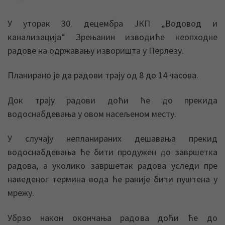
У уторак 30. децембра ЈКП „Водовод и
канализација“ Зрењанин изводиће неопходне
радове на одржавању изворишта у Перлезу.
Планирано је да радови трају од 8 до 14 часова.
Док трају радови доћи ће до прекида
водоснабдевања у овом насељеном месту.
У случају непланираних дешавања прекид
водоснабдевања ће бити продужен до завршетка
радова, а уколико завршетак радова уследи пре
наведеног термина вода ће раније бити пуштена у
мрежу.
Убрзо након окончања радова доћи ће до