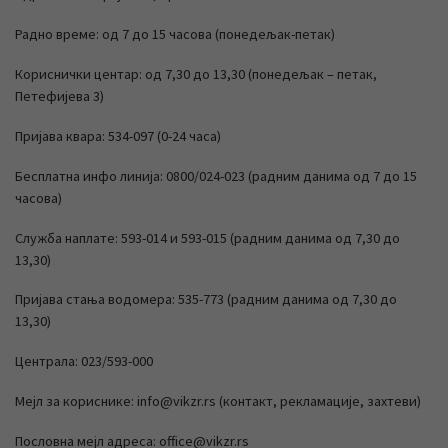
Радно време: од 7 до 15 часова (понедељак-петак)
Кориснички центар: од 7,30 до 13,30 (понедељак – петак,
Петефијева 3)
Пријава квара: 534-097 (0-24 часа)
Бесплатна инфо линија: 0800/024-023 (радним данима од 7 до 15
часова)
Служба наплате: 593-014 и 593-015 (радним данима од 7,30 до
13,30)
Пријава стања водомера: 535-773 (радним данима од 7,30 до
13,30)
Централа: 023/593-000
Мејл за кориснике: info@vikzr.rs (контакт, рекламације, захтеви)
Пословна мејл адреса: office@vikzr.rs