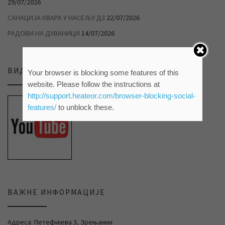
29/07/2026
САНАЦИЈА КВАРА У НАСЕЉУ Д3
22/07/2026
РАДОВИ НА ДУВАНИЦИ
14/07/2026
ВИДЕО ПРИЛОЗИ НА НАШЕМ ЈУТЈУБ КАНАЛУ
Your browser is blocking some features of this
website. Please follow the instructions at
http://support.heateor.com/browser-blocking-social-
features/
to unblock these.
ВАЖНЕ ИНФОРМАЦИЈЕ
Адреса: Петефијева 3, Зрењанин