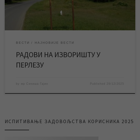
изворишта у Перлезу. Планирано је да радови трају од […]
ВЕСТИ
НАЈНОВИЈЕ ВЕСТИ
РАДОВИ НА ИЗВОРИШТУ У
ПЕРЛЕЗУ
by
мр Синиша Гајин
Published
29/12/2025
ИСПИТИВАЊЕ ЗАДОВОЉСТВА КОРИСНИКА 2025