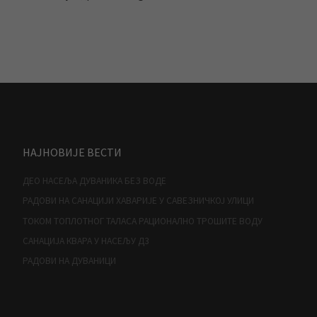
НАЈНОВИЈЕ ВЕСТИ
ДЕО НАСЕЉА ДУВАНИКА БЕЗ ВОДЕ
РАДОВИ НА САНАЦИЈИ ХАВАРИЈЕ У САВЕЗНИЧКОЈ УЛИЦИ
ТОКОМ ТОПЛОТНОГ ТАЛАСА РАЦИОНАЛНО ТРОШИТЕ ВОДУ
САНАЦИЈА КВАРА У НАСЕЉУ Д3
РАДОВИ НА ДУВАНИЦИ