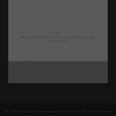
⚠
BetterWeather Error: No any data received from
Forecast.io!.
© 2026
Водовод и канализација Зрењанин
– All rights reserved