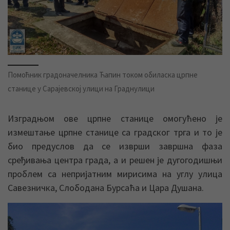
Помоћник градоначелника Ћапин током обиласка црпне
станице у Сарајевској улици на Граднулици
Изградњом ове црпне станице омогућено је
измештање црпне станице са градског трга и то је
био предуслов да се изврши завршна фаза
сређивања центра града, а и решен је дугогодишњи
проблем са непријатним мирисима на углу улица
Савезничка, Слободана Бурсаћа и Цара Душана.