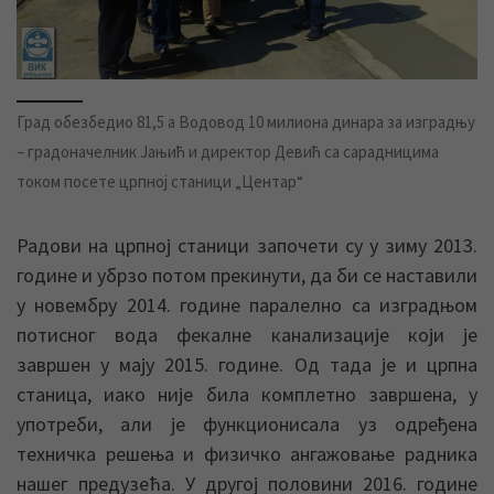
Град обезбедио 81,5 а Водовод 10 милиона динара за изградњу
– градоначелник Јањић и директор Девић са сарадницима
током посете црпној станици „Центар“
Радови на црпној станици започети су у зиму 2013.
године и убрзо потом прекинути, да би се наставили
у новембру 2014. године паралелно са изградњом
потисног вода фекалне канализације који је
завршен у мају 2015. године. Од тада је и црпна
станица, иако није била комплетно завршена, у
употреби, али је функционисала уз одређена
техничка решења и физичко ангажовање радника
нашег предузећа. У другој половини 2016. године