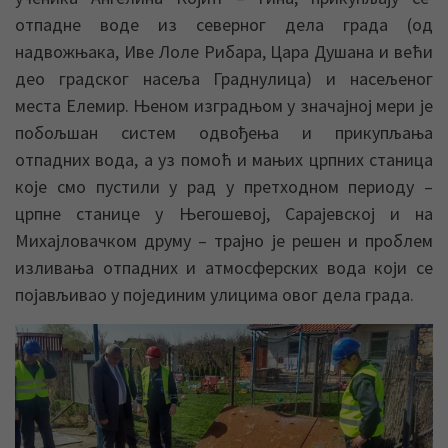
отпадне воде из северног дела града (од
надвожњака, Иве Лоле Рибара, Цара Душана и већи
део градског насеља Граднулица) и насељеног
места Елемир. Њеном изградњом у значајној мери је
побољшан систем одвођења и прикупљања
отпадних вода, а уз помоћ и мањих црпних станица
које смо пустили у рад у претходном периоду –
црпне станице у Његошевој, Сарајевској и на
Михајловачком друму – трајно је решен и проблем
изливања отпадних и атмосферских вода који се
појављивао у појединим улицима овог дела града.