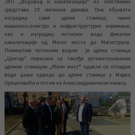
ЈКП „Водовод и канализација“ из сопствених
средстава 10 милиона динара. Она обухвата
изградњу саме црпне станице, њено
машинско,електро и инфраструктурно опремање,
као и изградњу потисног вода фекалне
канализације од Малог моста до Магистрале.
Поменутим потисним водом је црпна станица
„Центар“ повезана са такође аутоматизованом
црпном станицом „Мали мост“ одакле се отпадне
воде даље одводе до црпне станице у Марка
Орешковића и потом ка Александровачком каналу.