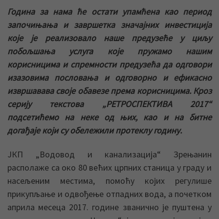
Година за нама ће остати упамћена као период
започињања и завршетка значајних инвестиција
које је реализовало наше предузеће у циљу
побољшања услуга које пружамо нашим
корисницима и спремности предузећа да одговори
изазовима пословања и одговорно и ефикасно
извршавава своје обавезе према корисницима. Кроз
серију текстова „РЕТРОСПЕКТИВА 2017“
подсетићемо на неке од њих, као и на битне
догађаје који су обележили протеклу годину.
ЈКП „Водовод и канализација“ Зрењанин
располаже са око 80 већих црпних станица у граду и
насељеним местима, помоћу којих регулише
прикупљање и одвођење отпадних вода, а почетком
априла месеца 2017. године званично је пуштена у