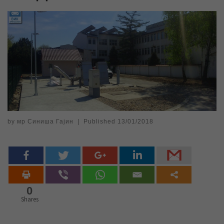
by
мр Синиша Гајин
|
Published
13/01/2018
0
Shares