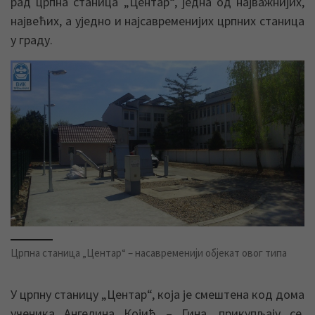
рад црпна станица „Центар“, једна од најважнијих,
највећих, а уједно и најсавременијих црпних станица
у граду.
Црпна станица „Центар“ – насавременији објекат овог типа
У црпну станицу „Центар“, која је смештена код дома
ученика Ангелина Којић – Гина, прикупљају се