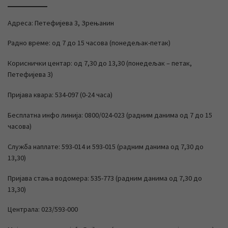
Адреса: Петефијева 3, Зрењанин
Радно време: од 7 до 15 часова (понедељак-петак)
Кориснички центар: од 7,30 до 13,30 (понедељак – петак,
Петефијева 3)
Пријава квара: 534-097 (0-24 часа)
Бесплатна инфо линија: 0800/024-023 (радним данима од 7 до 15
часова)
Служба наплате: 593-014 и 593-015 (радним данима од 7,30 до
13,30)
Пријава стања водомера: 535-773 (радним данима од 7,30 до
13,30)
Централа: 023/593-000