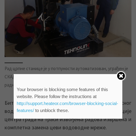
Рад црпне станице је у потпуности аутоматизован, уграђен је
СКАДА систем, а бригу око функционисања опреме воде
радници ЈКП „Водовод и канализација“
Your browser is blocking some features of this
website. Please follow the instructions at
Битно је напоменути да је током изградње потисног
http://support.heateor.com/browser-blocking-social-
вода фекалне канализације и током реконструкције
features/
to unblock these.
центра града на траси извођења радова извршена и
комплетна замена цеви водоводне мреже.