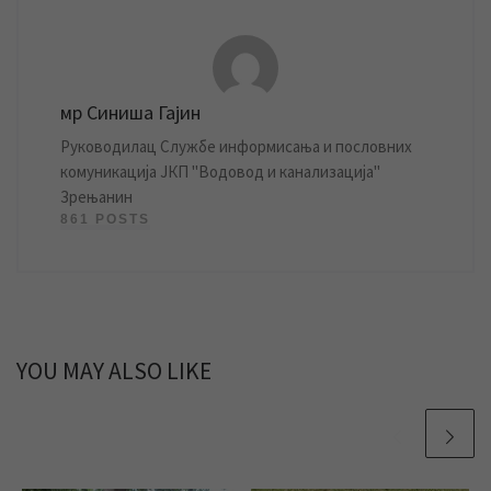
мр Синиша Гајин
Руководилац Службе информисања и пословних
комуникација ЈКП "Водовод и канализација"
Зрењанин
861 POSTS
YOU MAY ALSO LIKE