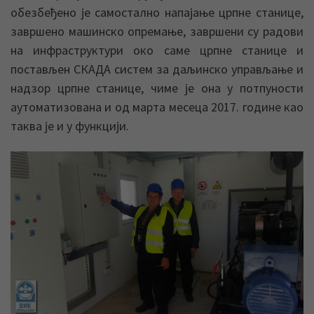
обезбеђено је самостално напајање црпне станице,
завршено машинско опремање, завршени су радови
на инфраструктури око саме црпне станице и
постављен СКАДА систем за даљинско управљање и
надзор црпне станице, чиме је она у потпуности
аутоматизована и од марта месеца 2017. године као
таква је и у функцији.