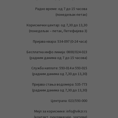
Радно време: од 7 до 15 часова
(понедељак-петак)
Кориснички центар: од 7,30 до 13,30
(понедељак – петак, Петефијева 3)
Пријава квара: 534-097 (0-24 часа)
Бесплатна инфо линија: 0800/024-023
(радним данима од 7 до 15 часова)
Служба наплате: 593-014 и 593-015
(радним данима од 7,30 до 13,30)
Пријава стања водомера: 535-773
(радним данима од 7,30 до 13,30)
Централа: 023/593-000
Мејл за кориснике: info@vikzr.rs
(контакт, рекламације, захтеви)