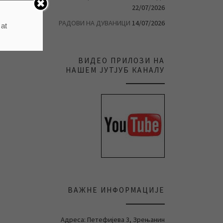
22/07/2026
РАДОВИ НА ДУВАНИЦИ
14/07/2026
 at
ВИДЕО ПРИЛОЗИ НА
НАШЕМ ЈУТЈУБ КАНАЛУ
ВАЖНЕ ИНФОРМАЦИЈЕ
Адреса: Петефијева 3, Зрењанин