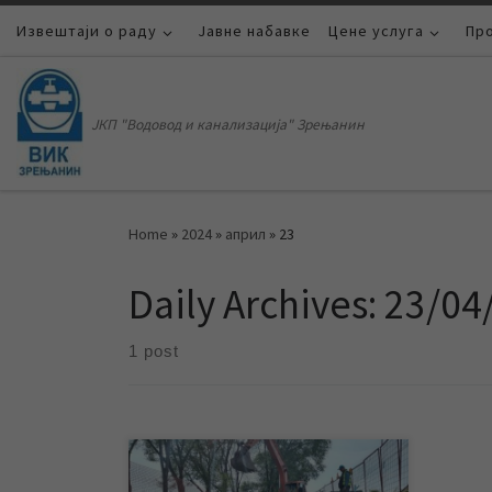
Извештаји о раду
Skip to content
Јавне набавке
Цене услуга
Пр
ЈКП "Водовод и канализација" Зрењанин
Home
»
2024
»
април
»
23
Daily Archives:
23/04
1 post
ЈКП „Водовод и канализација“