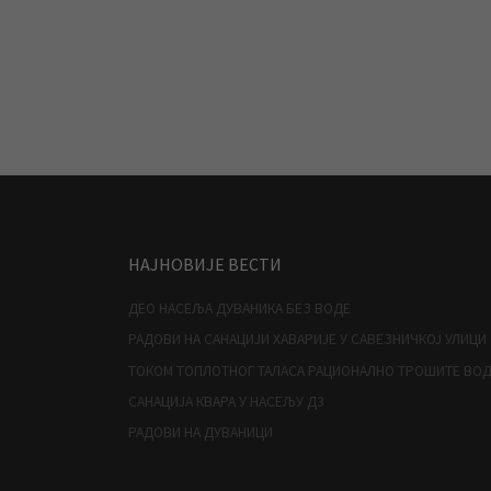
НАЈНОВИЈЕ ВЕСТИ
ДЕО НАСЕЉА ДУВАНИКА БЕЗ ВОДЕ
РАДОВИ НА САНАЦИЈИ ХАВАРИЈЕ У САВЕЗНИЧКОЈ УЛИЦИ
ТОКОМ ТОПЛОТНОГ ТАЛАСА РАЦИОНАЛНО ТРОШИТЕ ВО
САНАЦИЈА КВАРА У НАСЕЉУ Д3
РАДОВИ НА ДУВАНИЦИ