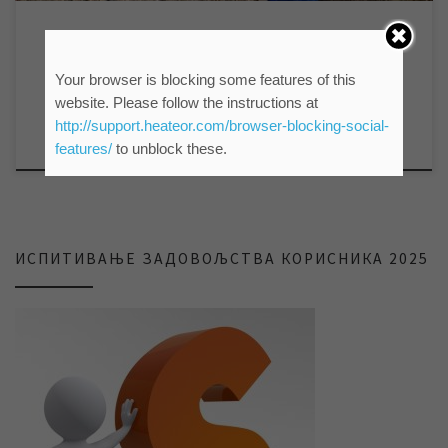
ВЕСТИ
НАЈНОВИЈЕ ВЕСТИ
РАДОВИ У МАЛОЈ АМЕРИЦИ
Your browser is blocking some features of this
website. Please follow the instructions at
http://support.heateor.com/browser-blocking-social-
by
мр Синиша Гајин
Published
11/03/2024
features/
to unblock these.
ИСПИТИВАЊЕ ЗАДОВОЉСТВА КОРИСНИКА 2025