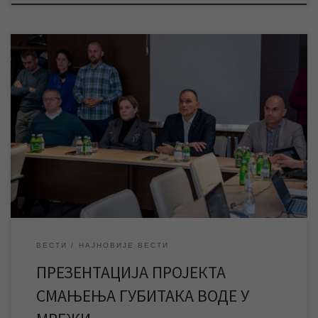
У мултимедијалној сали ЈКП „Водовод и канализација“
Зрењанин у четвртак 14. марта је одржана презентација
прoјекта смањења губитака воде у градској водоводној
мрежи. Пројекат смањења губитака воде у мрежи финансиран
је од стране Метита, а урадила га је фирма „Дуроеци“ из
Португалије уз учешће стручних служби ЈКП „Водовод и
канализација“ […]
ВЕСТИ
НАЈНОВИЈЕ ВЕСТИ
ПРЕЗЕНТАЦИЈА ПРОЈЕКТА
СМАЊЕЊА ГУБИТАКА ВОДЕ У