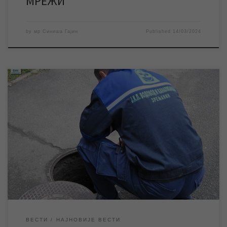
МРЕЖИ
by
мр Синиша Гајин
Published
14/03/2024
Прво овогодишње редовно очитавање водомера за
кориснике који живе у објектима индивидуалног становања у
Зрењанину и 7 насељених места почело је 11. марта. Екипе
ЈКП „Водовод и канализација“ су на терену сваког радног дана
од 8 до 14 часова. Према одлуци Скупштине Града Зрењанина,
водомери се физичким лицима који живе […]
ВЕСТИ
НАЈНОВИЈЕ ВЕСТИ