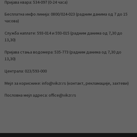
Пријава квара: 534-097 (0-24 часа)
Бесплатна инфо линија: 0800/024-023 (радним данима од 7 до 15
часова)
Служба наплате: 593-014 и 593-015 (радним данима од 7,30 до
13,30)
Пријава стања водомера: 535-773 (радним данима од 7,30 до
13,30)
Централа: 023/593-000
Мејл за кориснике: info@vikzr.rs (контакт, рекламације, захтеви)
Пословна мејл адреса: office@vikzr.rs