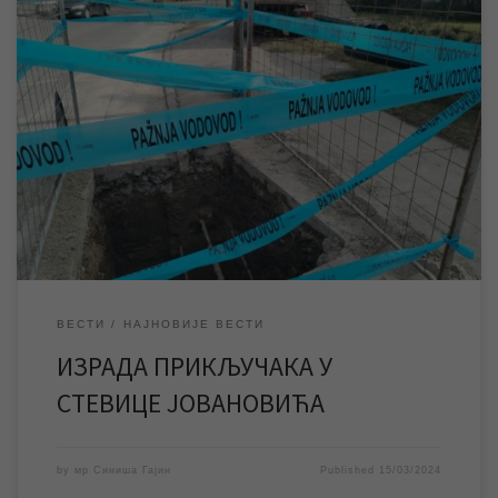
У суботу се врше радови ЈКП „Водовод и канализација“ на
изради прикључака и повезивању објеката на новоизграђену
мрежу у улици Стевице Јовановића у насељу Мала Америка,
због чега ће доћи до прекида водоснабдевања у овој улици. У
суботу 16. марта изводиће се радови ЈКП „Водовод и
канализација“ Зрењанин на изради […]
ВЕСТИ
НАЈНОВИЈЕ ВЕСТИ
ИЗРАДА ПРИКЉУЧАКА У
СТЕВИЦЕ ЈОВАНОВИЋА
by
мр Синиша Гајин
Published
15/03/2024