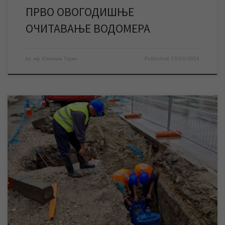
ПРВО ОВОГОДИШЊЕ
ОЧИТАВАЊЕ ВОДОМЕРА
by
мр Синиша Гајин
Published
13/03/2024
У уторак се врше радови ЈКП „Водовод и канализација“ на
изради прикључака и повезивању објеката на новоизграђену
мрежу у Малој Америци, због чега ће доћи до прекида
водоснабдевања у овом градском насељу. У уторак 12. марта
настављају се радови ЈКП „Водовод и канализација“ Зрењанин
на изградњи прикључака који воде од […]