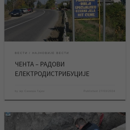
условити и прекид водоснабдевања у овом насељеном месту.
Према најавама Електродистрибуције Панчево за четвртак
28. марта планирани су радови због којих ће насељено место
Чента остати без електричне енергије у периоду од 9 до […]
ВЕСТИ
НАЈНОВИЈЕ ВЕСТИ
ЧЕНТА – РАДОВИ
ЕЛЕКТРОДИСТРИБУЦИЈЕ
by
мр Синиша Гајин
Published
27/03/2024