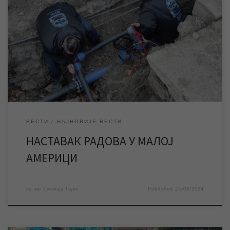
У уторак се врше радови ЈКП „Водовод и канализација“ на
изради прикључака и повезивању објеката на новоизграђену
мрежу у Малој Америци, због чега ће доћи до прекида
водоснабдевања у овом градском насељу. У уторак 26. марта
настављају се радови ЈКП „Водовод и канализација“ Зрењанин
на изградњи прикључака који воде од […]
ВЕСТИ
НАЈНОВИЈЕ ВЕСТИ
НАСТАВАК РАДОВА У МАЛОЈ
АМЕРИЦИ
by
мр Синиша Гајин
Published
25/03/2024