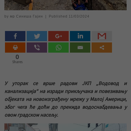
by
мр Синиша Гајин
|
Published
11/03/2024
0
Shares
У уторак се врше радови ЈКП „Водовод и
канализација“ на изради прикључака и повезивању
објеката на новоизграђену мрежу у Малој Америци,
због чега ће доћи до прекида водоснабдевања у
овом градском насељу.