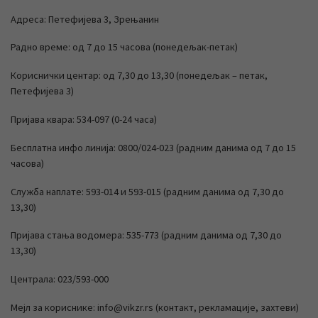
Адреса: Петефијева 3, Зрењанин
Радно време: од 7 до 15 часова (понедељак-петак)
Кориснички центар: од 7,30 до 13,30 (понедељак – петак,
Петефијева 3)
Пријава квара: 534-097 (0-24 часа)
Бесплатна инфо линија: 0800/024-023 (радним данима од 7 до 15
часова)
Служба наплате: 593-014 и 593-015 (радним данима од 7,30 до
13,30)
Пријава стања водомера: 535-773 (радним данима од 7,30 до
13,30)
Централа: 023/593-000
Мејл за кориснике: info@vikzr.rs (контакт, рекламације, захтеви)