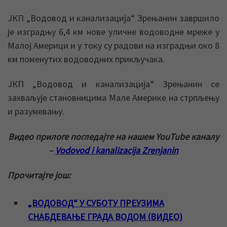
ЈКП „Водовод и канализација“ Зрењанин завршило
је изградњу 6,4 км нове уличне водоводне мреже у
Малој Америци и у току су радови на изградњи око 8
км поменутих водоводних прикључака.
ЈКП „Водовод и канализација“ Зрењанин се
захваљује становницима Мале Америке на стрпљењу
и разумевању.
Видео прилоге погледајте на нашем YouTube каналу
–
Vodovod i kanalizacija Zrenjanin
Прочитајте још:
„ВОДОВОД“ У СУБОТУ ПРЕУЗИМА
СНАБДЕВАЊЕ ГРАДА ВОДОМ (ВИДЕО)