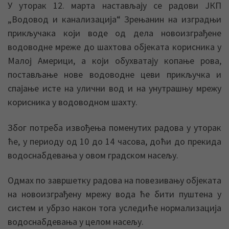
У уторак 12. марта настављају се радови ЈКП
„Водовод и канализација“ Зрењанин на изградњи
прикључака који воде од дела новоизграђене
водоводне мреже до шахтова објеката корисника у
Малој Америци, а који обухватају копање рова,
постављање нове водоводне цеви прикључка и
спајање исте на улични вод и на унутрашњу мрежу
корисника у водоводном шахту.
Због потреба извођења поменутих радова у уторак
ће, у периоду од 10 до 14 часова, доћи до прекида
водоснабдевања у овом градском насељу.
Одмах по завршетку радова на повезивању објеката
на новоизграђену мрежу вода ће бити пуштена у
систем и убрзо након тога уследиће нормализација
водоснабдевања у целом насељу.