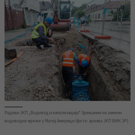
Радови ЈКП „Водовод и канализација“ Зрењанин на замени
водоводне мреже у Малој Америци (фото: архива ЈКП ВИК ЗР)