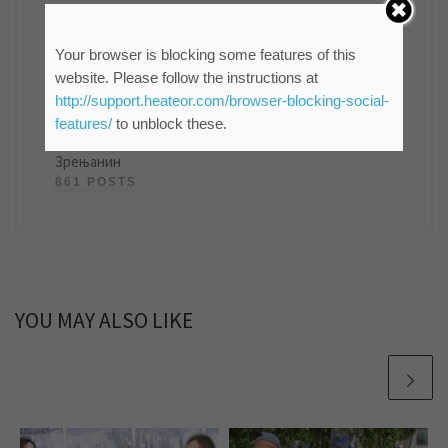
Your browser is blocking some features of this
website. Please follow the instructions at
мр Синиша Гајин
http://support.heateor.com/browser-blocking-social-
Руководилац Службе информисања и пословних
features/
to unblock these.
комуникација ЈКП "Водовод и канализација"
Зрењанин
861 POSTS
YOU MAY ALSO LIKE