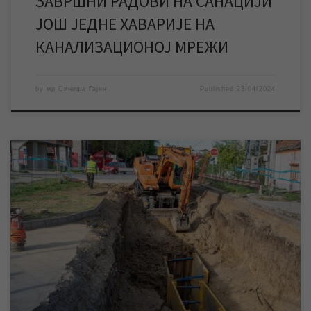
ЗАВРШНИ РАДОВИ НА САНАЦИЈИ
ЈОШ ЈЕДНЕ ХАВАРИЈЕ НА
КАНАЛИЗАЦИОНОЈ МРЕЖИ
by
мр Синиша Гајин
Published
23/04/2024
ЈКП „Водовод и канализација“ Зрењанин у понедељак
започиње радове на санацији хаварије на канализационој
мрежи у улици Константина Данила, због чега ће један део
поменуте улице бити затворен за саобраћај. ЈКП „Водовод и
канализација“ Зрењанин у понедељак 15. априла почеће
радове на санацији хаварије на фекалној канализационој
мрежи у улици […]