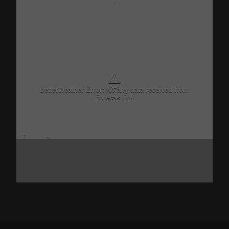
-
⚠
BetterWeather Error: No any data received from
Forecast.io!.