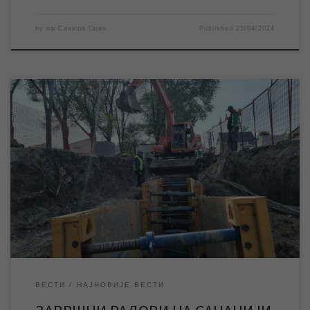
by
мр Синиша Гајин
Published
25/04/2024
ЈКП „Водовод и канализација“ Зрењанин изводи завршне
радовена санацији хаварије на канализационој мрежи у
Константина Данила. Завршетком радова спречиће се
повремено изливање отпадних вода и унапредити рад црпне
станице у Марка Орешковића која је једна од кључних у
фекалном систему града, а која је и сама недавно
ревитализована. Након успешно […]
ВЕСТИ
НАЈНОВИЈЕ ВЕСТИ