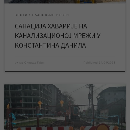
ВЕСТИ
НАЈНОВИЈЕ ВЕСТИ
САНАЦИЈА ХАВАРИЈЕ НА
КАНАЛИЗАЦИОНОЈ МРЕЖИ У
KОНСТАНТИНА ДАНИЛА
by
мр Синиша Гајин
Published
14/04/2024
ЈКП „Водовод и канализација“ Зрењанин ради на санацији
хаварије на канализационој мрежи у улици Марка Орешковића,
због чега је један део поменуте улице затворен за саобраћај.
ЈКП „Водовод и канализација“ Зрењанин у понедељак 01.