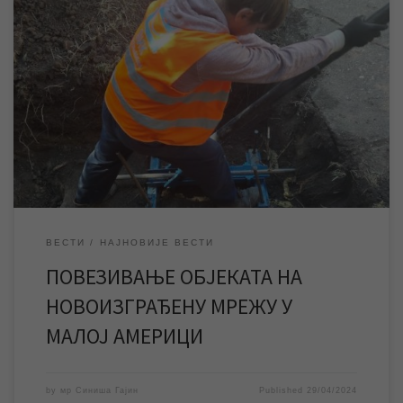
У уторак се врше радови ЈКП „Водовод и канализација“ на
изради прикључака и повезивању објеката на новоизграђену
мрежу у Малој Америци, због чега ће доћи до прекида
водоснабдевања у овом градском насељу. У уторак 30. априла
настављају се радови ЈКП „Водовод и канализација“ Зрењанин
на изградњи прикључака који воде од […]
ВЕСТИ
НАЈНОВИЈЕ ВЕСТИ
ПОВЕЗИВАЊЕ ОБЈЕКАТА НА
НОВОИЗГРАЂЕНУ МРЕЖУ У
МАЛОЈ АМЕРИЦИ
by
мр Синиша Гајин
Published
29/04/2024