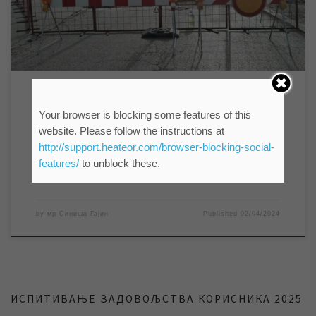
априла започело је радове на санацији хаварије на фекалној
канализационој мрежи у улици Марка Орешковића, због […]
ВЕСТИ
НАЈНОВИЈЕ ВЕСТИ
Your browser is blocking some features of this
САНАЦИЈА ХАВАРИЈЕ НА
website. Please follow the instructions at
КАНАЛИЗАЦИОНОЈ МРЕЖИ У
http://support.heateor.com/browser-blocking-social-
features/
to unblock these.
МАРКА ОРЕШКОВИЋА
by
мр Синиша Гајин
Published
02/04/2024
ИСПИТИВАЊЕ ЗАДОВОЉСТВА КОРИСНИКА 2025