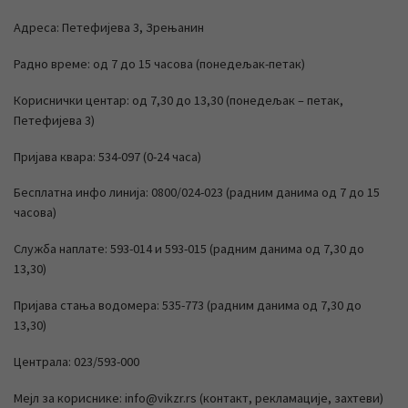
Адреса: Петефијева 3, Зрењанин
Радно време: од 7 до 15 часова (понедељак-петак)
Кориснички центар: од 7,30 до 13,30 (понедељак – петак,
Петефијева 3)
Пријава квара: 534-097 (0-24 часа)
Бесплатна инфо линија: 0800/024-023 (радним данима од 7 до 15
часова)
Служба наплате: 593-014 и 593-015 (радним данима од 7,30 до
13,30)
Пријава стања водомера: 535-773 (радним данима од 7,30 до
13,30)
Централа: 023/593-000
Мејл за кориснике: info@vikzr.rs (контакт, рекламације, захтеви)