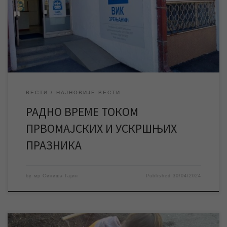
Корисничком центтру, као ни наплатна места у граду. За
време празника дежуран је број за пријаву кварова и екипе за
интервенције на јавним мрежама. Током првомајских и
ускршњих празника службе и […]
ВЕСТИ
НАЈНОВИЈЕ ВЕСТИ
РАДНО ВРЕМЕ ТОКОМ
ПРВОМАЈСКИХ И УСКРШЊИХ
ПРАЗНИКА
by
мр Синиша Гајин
Published
30/04/2024