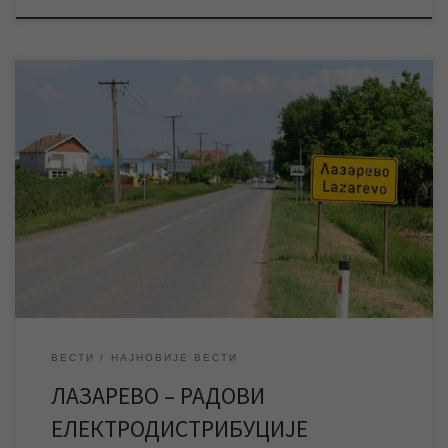
Због радова Електродистрибуције Зрењанин насељено место
Лазарево ће у петак остати без електричне енергије, што ће
условити и прекид снабдевања бунарских пумпи на изворишту
у овом насељеном месту. Водоснабдевање ће се вршити
преко водоторња, па позивамо на рационалну потрошњу
воде. Према најавама Електродистрибуције Зрењанин за
петак 26. април планирани су […]
ВЕСТИ
НАЈНОВИЈЕ ВЕСТИ
ЛАЗАРЕВО – РАДОВИ
ЕЛЕКТРОДИСТРИБУЦИЈЕ