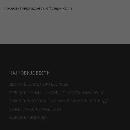
Пословна мејл адреса: office@vikzr.rs
НАЈНОВИЈЕ ВЕСТИ
ДЕО НАСЕЉА ДУВАНИКА БЕЗ ВОДЕ
РАДОВИ НА САНАЦИЈИ ХАВАРИЈЕ У САВЕЗНИЧКОЈ УЛИЦИ
ТОКОМ ТОПЛОТНОГ ТАЛАСА РАЦИОНАЛНО ТРОШИТЕ ВОДУ
САНАЦИЈА КВАРА У НАСЕЉУ Д3
РАДОВИ НА ДУВАНИЦИ