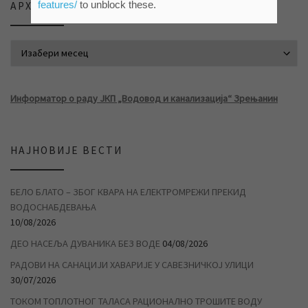
features/
to unblock these.
АРХИВА ВЕСТИ
АРХИВА ВЕСТИ
Информатор о раду ЈКП „Водовод и канализација“ Зрењанин
НАЈНОВИЈЕ ВЕСТИ
БЕЛО БЛАТО – ЗБОГ КВАРА НА ЕЛЕКТРОМРЕЖИ ПРЕКИД
ВОДОСНАБДЕВАЊА
10/08/2026
ДЕО НАСЕЉА ДУВАНИКА БЕЗ ВОДЕ
04/08/2026
РАДОВИ НА САНАЦИЈИ ХАВАРИЈЕ У САВЕЗНИЧКОЈ УЛИЦИ
30/07/2026
ТОКОМ ТОПЛОТНОГ ТАЛАСА РАЦИОНАЛНО ТРОШИТЕ ВОДУ