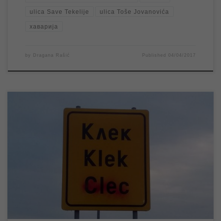
ulica Save Tekelije
ulica Toše Jovanovića
хаварија
by
Dragana Rašić
Published
04/04/2017
Због квара на уличној водоводној мрежи дошло је до
прекида водоснабдевања у насељеном месту Клек. Одмах по
пријави квара екипе ЈКП „Водовод и канализација“ су изашле
на терен и раде на санацији квара. Планирано је да радови
буду завршени најкасније до 11 часова, након чега ће
водоснабдевање у Клеку бити […]