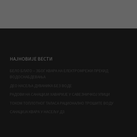
НАЈНОВИЈЕ ВЕСТИ
БЕЛО БЛАТО – ЗБОГ КВАРА НА ЕЛЕКТРОМРЕЖИ ПРЕКИД
ВОДОСНАБДЕВАЊА
ДЕО НАСЕЉА ДУВАНИКА БЕЗ ВОДЕ
РАДОВИ НА САНАЦИЈИ ХАВАРИЈЕ У САВЕЗНИЧКОЈ УЛИЦИ
ТОКОМ ТОПЛОТНОГ ТАЛАСА РАЦИОНАЛНО ТРОШИТЕ ВОДУ
САНАЦИЈА КВАРА У НАСЕЉУ Д3