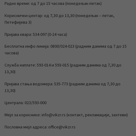
Радно време: од 7 до 15 часова (понедељак-петак)
Кориснички центар: од 7,30 до 13,30 (понедељак – петак,
Петефијева 3)
Пријава квара: 534-097 (0-24 часа)
Бесплатна инфо линија: 0800/024-023 (радним данима од 7 до 15
часова)
Служба наплате: 593-014 и 593-015 (радним данима од 7,30 до
13,30)
Пријава стања водомера: 535-773 (радним данима од 7,30 до
13,30)
Централа: 023/593-000
Мејл за кориснике: info@vikzr.rs (контакт, рекламације, захтеви)
Пословна мејл адреса: office@vikzr.rs