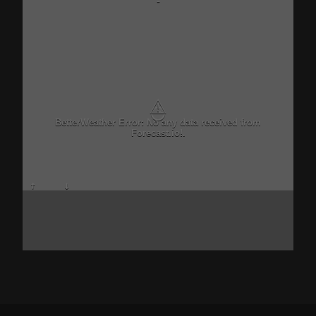
-
⚠
BetterWeather Error: No any data received from
Forecast.io!.