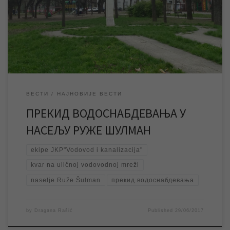
пријави квара екипе ЈКП „Водовод и канализација“ изашле су
на терен и уз помоћ механизације раде на отклањању квара.
Процене са терена су да ће квар бити отклоњен, уколико не
дође до […]
ВЕСТИ
НАЈНОВИЈЕ ВЕСТИ
ПРЕКИД ВОДОСНАБДЕВАЊА У
НАСЕЉУ РУЖЕ ШУЛМАН
ekipe JKP"Vodovod i kanalizacija"
kvar na uličnoj vodovodnoj mreži
naselje Ruže Šulman
прекид водоснабдевања
by
Dragana Rašić
Published
29/06/2017