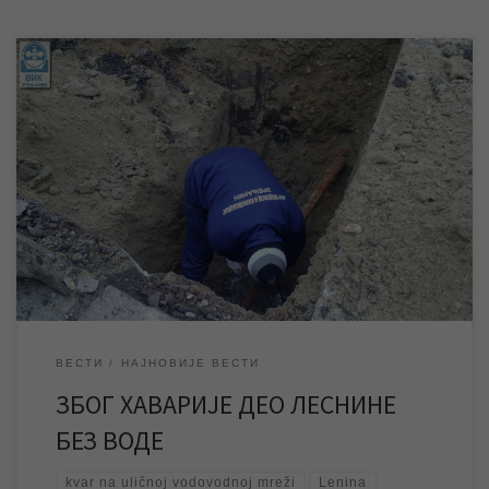
Због отклањања квара на уличној водоводној мрежи, на углу
улица Саве Текелије и Тоше Јовановић, тренутно је прекинуто
водоснабдевање у поменутим и околним улицама. Према
првим проценама са терена квар ће, уколико не дође до
непланираних дешавања, бити отклоњен до 13 часова. Одмах
по завршетку радова биће нормализовано водоснабдевање у
овом делу града. […]
ВЕСТИ
НАЈНОВИЈЕ ВЕСТИ
ЗБОГ ХАВАРИЈЕ ДЕО ЛЕСНИНЕ
БЕЗ ВОДЕ
kvar na uličnoj vodovodnoj mreži
Lenina