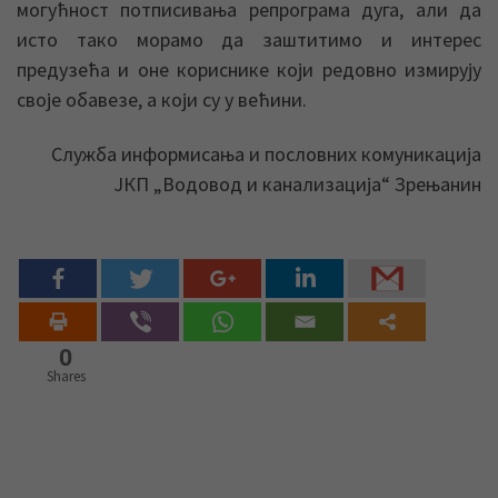
могућност потписивања репрограма дуга, али да
исто тако морамо да заштитимо и интерес
предузећа и оне кориснике који редовно измирују
своје обавезе, а који су у већини.
Служба информисања и пословних комуникација
ЈКП „Водовод и канализација“ Зрењанин
0
Shares