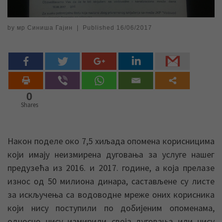
by
мр Синиша Гајин
|
Published
16/06/2017
0
Shares
Након поделе око 7,5 хиљада опомена корисницима
који имају неизмирена дуговања за услуге нашег
предузећа из 2016. и 2017. године, а која прелазе
износ од 50 милиона динара, састављене су листе
за искључења са водоводне мреже оних корисника
који нису поступили по добијеним опоменама,
односно нису измирили своја дуговања или нису