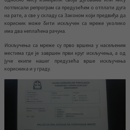
потписали репрограм са предузећем о отплати дуга
на рате, а све у складу са Законом који предвиђа да
корисник може бити искључен са мреже уколико
има два неплаћена рачуна.
Искључења са мреже су прво вршена у насељеним
местима где је завршен први круг искључења, а од
јуче екипе нашег предузећа врше искључења
корисника и у граду.