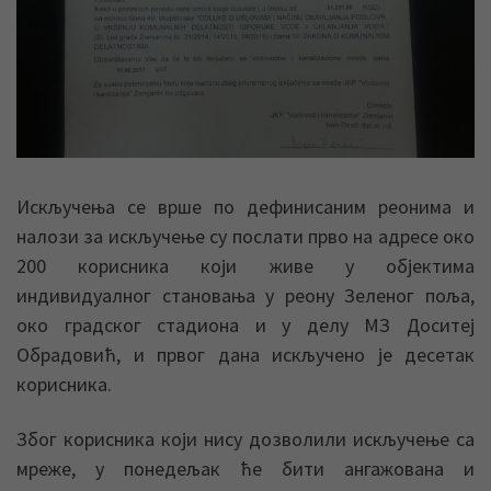
Искључења се врше по дефинисаним реонима и
налози за искључење су послати прво на адресе око
200 корисника који живе у објектима
индивидуалног становања у реону Зеленог поља,
око градског стадиона и у делу МЗ Доситеј
Обрадовић, и првог дана искључено је десетак
корисника.
Због корисника који нису дозволили искључење са
мреже, у понедељак ће бити ангажована и