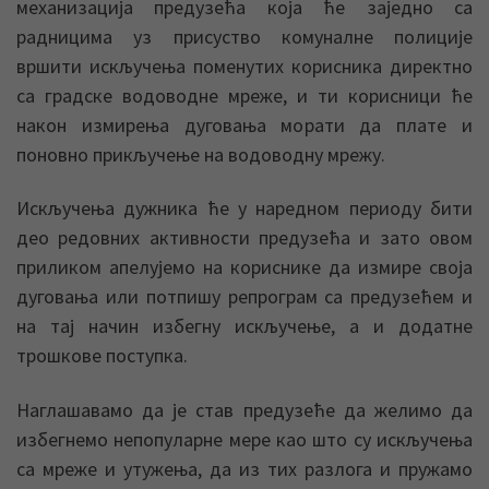
механизација предузећа која ће заједно са
радницима уз присуство комуналне полиције
вршити искључења поменутих корисника директно
са градске водоводне мреже, и ти корисници ће
након измирења дуговања морати да плате и
поновно прикључење на водоводну мрежу.
Искључења дужника ће у наредном периоду бити
део редовних активности предузећа и зато овом
приликом апелујемо на кориснике да измире своја
дуговања или потпишу репрограм са предузећем и
на тај начин избегну искључење, а и додатне
трошкове поступка.
Наглашавамо да је став предузеће да желимо да
избегнемо непопуларне мере као што су искључења
са мреже и утужења, да из тих разлога и пружамо