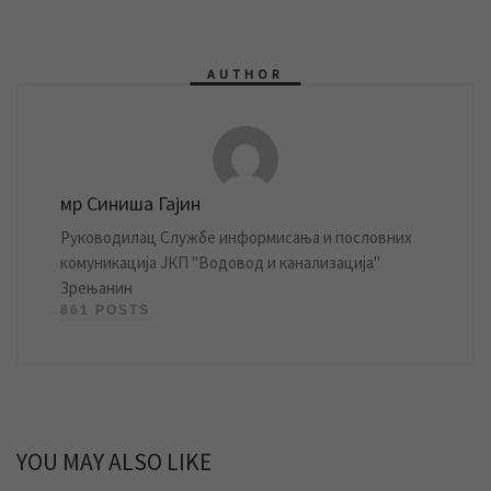
AUTHOR
мр Синиша Гајин
Руководилац Службе информисања и пословних
комуникација ЈКП "Водовод и канализација"
Зрењанин
861 POSTS
YOU MAY ALSO LIKE