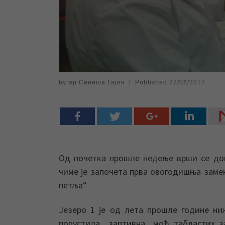
by
мр Синиша Гајин
|
Published
27/06/2017
Од почетка прошле недеље врши се до
чиме је започета прва овогодишња замен
петља“
Језеро 1 је од лета прошле године ни
попустила заптивна моћ табластих зат