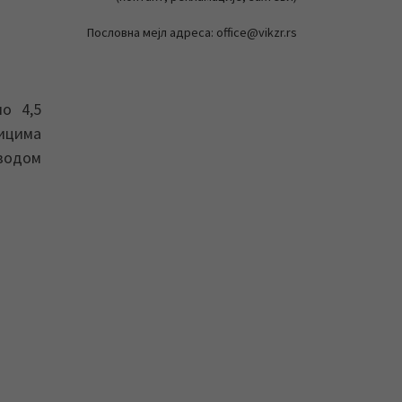
Пословна мејл адреса: office@vikzr.rs
ио 4,5
ицима
 водом