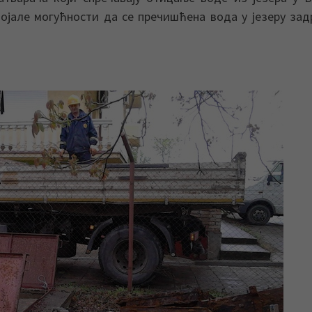
остојале могућности да се пречишћена вода у језеру за