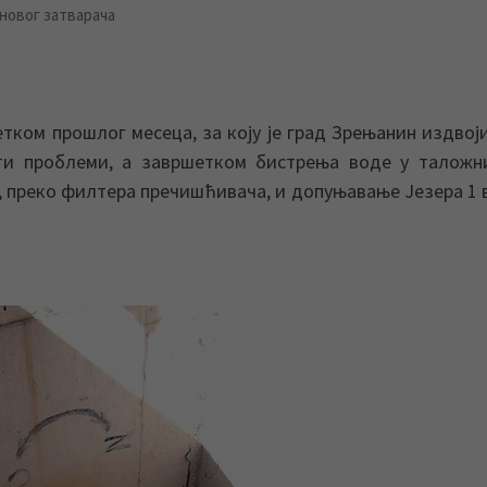
новог затварача
етком прошлог месеца, за коју је град Зрењанин издвој
ти проблеми, а завршетком бистрења воде у таложн
, преко филтера пречишћивача, и допуњавање Језера 1