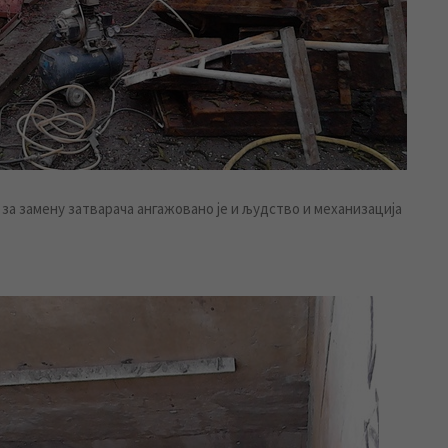
за замену затварача ангажовано је и људство и механизација