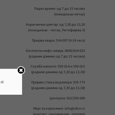
Радно време: од 7 до 15 часова
(понедељак-петак)
Кориснички центар: од 7,30 до 13,30
(понедељак – петак, Петефијева 3)
Пријава квара: 534-097 (0-24 часа)
Бесплатна инфо линија: 0800/024-023
(радним данима од 7 до 15 часова)
Служба наплате: 593-014 и 593-015
(радним данима од 7,30 до 13,30)
 at
Пријава стања водомера: 535-773
(радним данима од 7,30 до 13,30)
Централа: 023/593-000
Мејл за кориснике: info@vikzr.rs
(контакт, рекламације, захтеви)