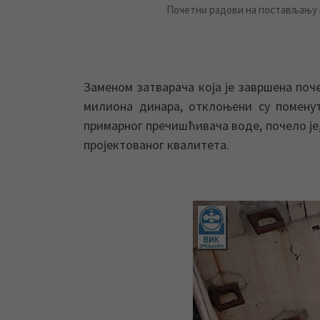
Почетни радови на постављању 
Заменом затварача која је завршена поч
милиона динара, отклоњени су помену
примарног пречишћивача воде, почело је
пројектованог квалитета.