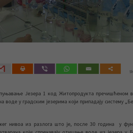
Sh
пуњавање Jезера 1 код Житопродукта пречишћеном в
а воде у градским језерима који припадају систему „Бе
жег нивоа из разлога што је, после 30 година у фун
варача који спречавају отицање воде из језера у Б