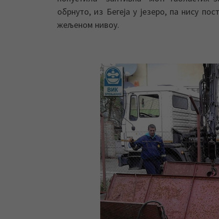
обрнуто, из Бегеја у језеро, па нису п
жељеном нивоу.