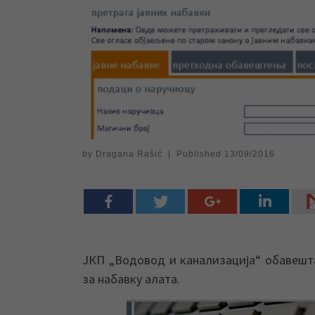
by
Dragana Rašić
|
Published
13/09/2016
ЈКП „Водовод и канализација“ обавештав
за набавку алата.