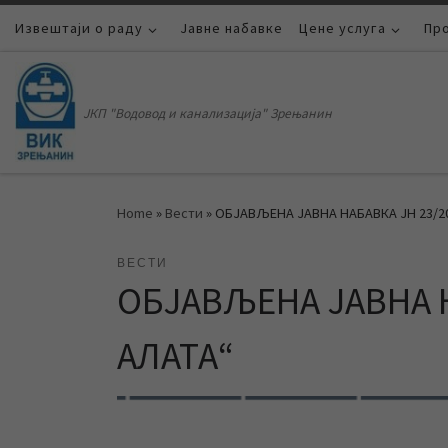
Извештаји о раду
Skip to content
Јавне набавке
Цене услуга
Пр
ЈКП "Водовод и канализација" Зрењанин
Home
»
Вести
»
ОБЈАВЉЕНА ЈАВНА НАБАВКА ЈН 23/20
ВЕСТИ
ОБЈАВЉЕНА ЈАВНА Н
АЛАТА“