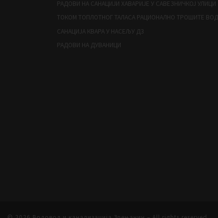
РАДОВИ НА САНАЦИЈИ ХАВАРИЈЕ У САВЕЗНИЧКОЈ УЛИЦИ
ТОКОМ ТОПЛОТНОГ ТАЛАСА РАЦИОНАЛНО ТРОШИТЕ ВО
САНАЦИЈА КВАРА У НАСЕЉУ Д3
РАДОВИ НА ДУВАНИЦИ
© 2026
Водовод и канализација Зрењанин
– All rights reserved