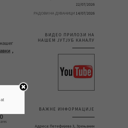
22/07/2026
РАДОВИ НА ДУВАНИЦИ
14/07/2026
ВИДЕО ПРИЛОЗИ НА
НАШЕМ ЈУТЈУБ КАНАЛУ
нашег
бавки
,
кација
ењанин
 at
ВАЖНЕ ИНФОРМАЦИЈЕ
0
ares
Адреса: Петефијева 3, Зрењанин