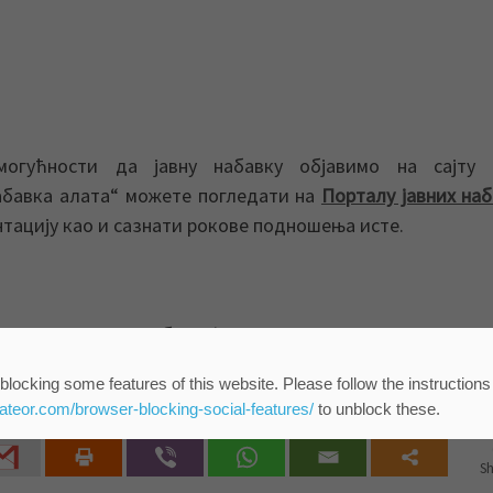
огућности да јавну набавку објавимо на сајту 
Набавка алата“ можете погледати на
Порталу јавних на
нтацију као и сазнати рокове подношења исте.
Служба информисања и пословних комуни
ЈКП „Водовод и канализација“ Зр
blocking some features of this website. Please follow the instructions
eateor.com/browser-blocking-social-features/
to unblock these.
Sh