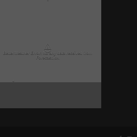
-
⚠
BetterWeather Error: No any data received from
Forecast.io!.