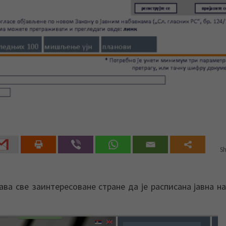
Sh
а све заинтересоване стране да је расписана јавна н