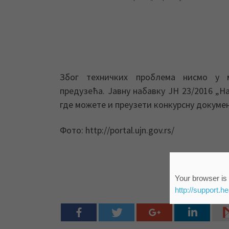
Због техничких проблема нисмо у м
предузећа. Јавну набавку ЈН 23/2016 „
где можете и преузети конкурсну докуме
Фото: http://portal.ujn.gov.rs/
Your browser is 
http://support.h