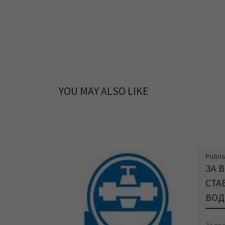
YOU MAY ALSO LIKE
Publi
ЗА 
СТА
ВОД
За вр