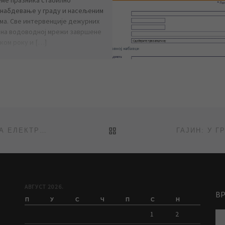
набдевање у граду и насељеним
ма. Све интервенције дежурних
 на водоводној мрежи завршене
тком року и […]
BACK TO POST LIST
ОБЈАВЉЕНА ЈАВНА НАБАВКА ЈН 29/2016 „НАБАВКА ЕЛЕКТРОМАТЕРИЈАЛА И ЕЛЕКТРОНСКЕ ОПРЕМЕ“
АВГУСТ 2026.
В
П
У
С
Ч
П
С
Н
1
2