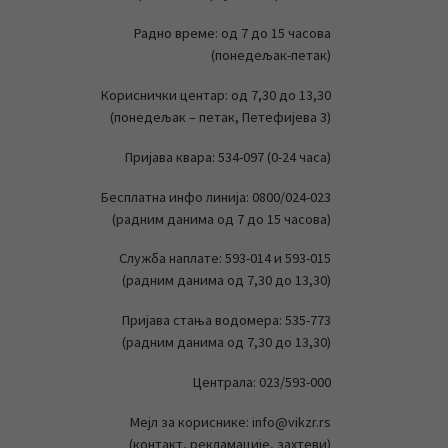
Радно време: од 7 до 15 часова
(понедељак-петак)
Кориснички центар: од 7,30 до 13,30
(понедељак – петак, Петефијева 3)
Пријава квара: 534-097 (0-24 часа)
Бесплатна инфо линија: 0800/024-023
(радним данима од 7 до 15 часова)
Служба наплате: 593-014 и 593-015
(радним данима од 7,30 до 13,30)
Пријава стања водомера: 535-773
(радним данима од 7,30 до 13,30)
Централа: 023/593-000
Мејл за кориснике: info@vikzr.rs
(контакт, рекламације, захтеви)