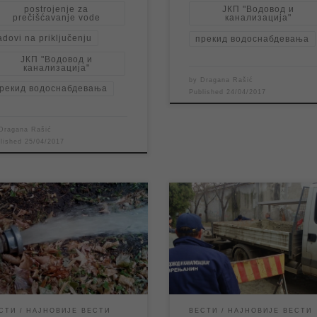
postrojenje za
ЈКП "Водовод и
prečišćavanje vode
канализација"
adovi na priključenju
прекид водоснабдевања
ЈКП "Водовод и
канализација"
by
Dragana Rašić
рекид водоснабдевања
Published
24/04/2017
Dragana Rašić
blished
25/04/2017
с у току преподнева радници
Због отклањања квара на улич
„Водовод и канализација“
мрежи од 10,00 часова прекин
иће испирање водоводне
је водоснабдевање у Љубљанск
е у насељу Сава Ковачевић и
околним улицама. Екипе ЈКП
ј мужљанској колонији као и у
„Водовод и канализација“ су од
ама Југ Богдана и Нушићевој. Из
момента пријаве квара на тере
разлога могуће је да ће у
раде на санацији истог, и прем
љима у којима се врши
првим проценама са терена к
СТИ
НАЈНОВИЈЕ ВЕСТИ
ВЕСТИ
НАЈНОВИЈЕ ВЕСТИ
рање мреже, као и у
ће, уколико не дође до