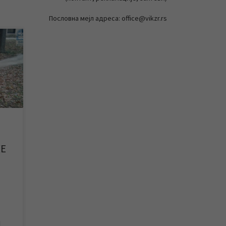
Пословна мејл адреса: office@vikzr.rs
ици
 –
ника
ивша
гуће
…]
Е