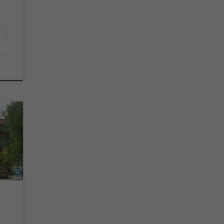
ике
а
а у
у
у
дан