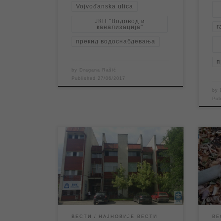
Vojvođanska ulica
ЈКП "Водовод и
r
канализација"
прекид водоснабдевања
п
by
Dragana Rašić
Published
27/06/2017
by
Pu
ЈКП „Водовод и канализација“
Дана
Зрењанин обавештава кориснике
ЈКП 
да за време Ускршњих празника
врш
шалтер Службе информисања за
мреж
предају захтева и инфо-пулт, као и
Ново
благајна у згради ЈКП „Водовод и
улиц
канализација“ у Петефијевој 3 у
тог 
Зрењанину неће радити у петак
насе
ВЕСТИ
НАЈНОВИЈЕ ВЕСТИ
ВЕ
14.04.2017. године и понедељак
испи