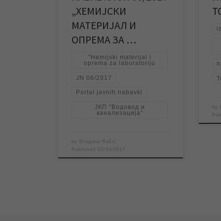
погледати […]
ста
„ХЕМИЈСКИ
Т
МАТЕРИЈАЛ И
i
ОПРЕМА ЗА …
"Hemijski materijal i
oprema za laboratoriju
п
JN 06/2017
Т
Portal javnih nabavki
ЈКП "Водовод и
by
канализација"
Pu
by
Dragana Rašić
Published
03/03/2017