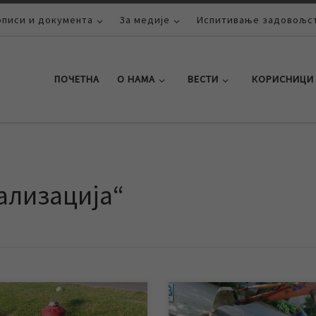
описи и документа
За медије
Испитивање задовољст
ПОЧЕТНА
О НАМА
ВЕСТИ
КОРИСНИЦИ
ализација“
раја ове недеље и целе
Због квара на уличној водовод