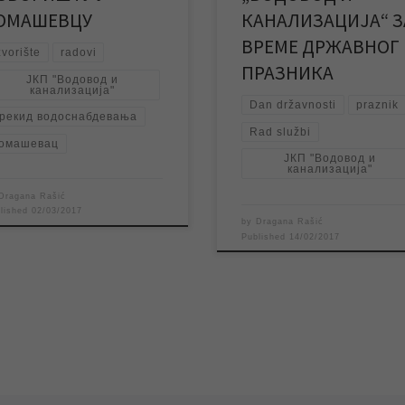
новницима насељеног […]
је у петак […]
ОМАШЕВЦУ
КАНАЛИЗАЦИЈА“ З
ВРЕМЕ ДРЖАВНОГ
zvorište
radovi
ПРАЗНИКА
ЈКП "Водовод и
канализација"
Dan državnosti
praznik
рекид водоснабдевања
Rad službi
омашевац
ЈКП "Водовод и
канализација"
Dragana Rašić
blished
02/03/2017
by
Dragana Rašić
Published
14/02/2017