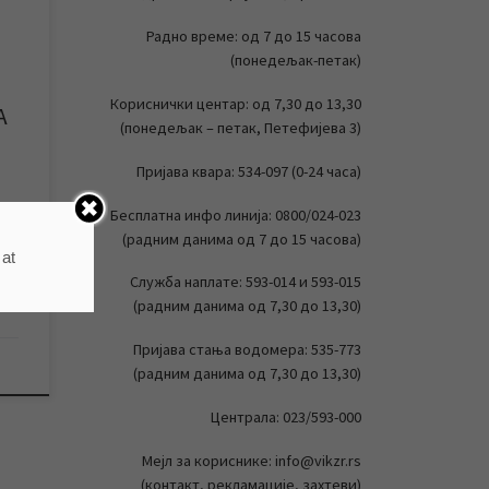
Радно време: од 7 до 15 часова
(понедељак-петак)
Кориснички центар: од 7,30 до 13,30
А
(понедељак – петак, Петефијева 3)
Пријава квара: 534-097 (0-24 часа)
Бесплатна инфо линија: 0800/024-023
(радним данима од 7 до 15 часова)
 at
Служба наплате: 593-014 и 593-015
(радним данима од 7,30 до 13,30)
Пријава стања водомера: 535-773
(радним данима од 7,30 до 13,30)
Централа: 023/593-000
Мејл за кориснике: info@vikzr.rs
(контакт, рекламације, захтеви)