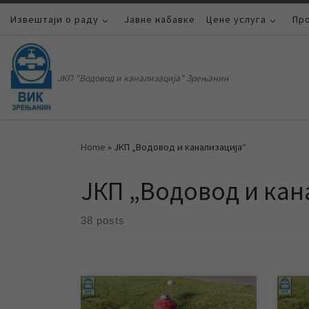
Извештаји о раду
Skip to content
Јавне набавке
Цене услуга
Пр
ЈКП "Водовод и канализација" Зрењанин
Home
»
ЈКП „Водовод и канализација“
ЈКП „Водовод и кан
38 posts
У току ове недеље, односно у
До к