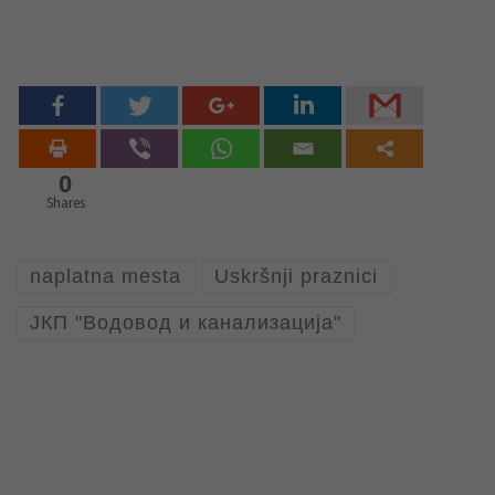
0
Shares
naplatna mesta
Uskršnji praznici
ЈКП "Водовод и канализација"