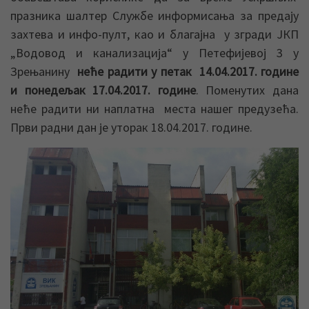
празника шалтер Службе информисања за предају
захтева и инфо-пулт, као и благајна у згради ЈКП
„Водовод и канализација“ у Петефијевој 3 у
Зрењанину
неће радити у петак 14.04.2017. године
и понедељак 17.04.2017. године
. Поменутих дана
неће радити ни наплатна места нашег предузећа.
Први радни дан је уторак 18.04.2017. године.