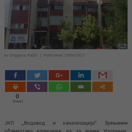
by
Dragana Rašić
|
Published
13/04/2017
0
Shares
ЈКП „Водовод и канализација“ Зрењанин
обавештава кориснике да за време Ускршњих