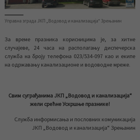
Управна зграда ЈКП „Водовод и канализација“ Зрењанин
За време празника корисницима је, за хитне
случајеве, 24 часа на располагању диспечерска
служба на броју телефона 023/534-097 као и екипе
на одржавању канализационе и водоводне мреже.
Свим суграђанима ЈКП „Водовод и канализација“
жели срећне Ускршње празнике!
Служба информисања и пословних комуникација
ЈКП „Водовод и канализација“ Зрењанин