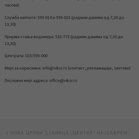
часова)
Служба наплате: 593-014 и 593-015 (радним данима од 7,30 до
13,30)
Пријава стања водомера: 535-773 (радним данима од 7,30 до
13,30)
Централа: 023/593-000
Мејл за кориснике: info@vikzr.rs (контакт, рекламације, захтеви)
Пословна мејл адреса: office@vikzr.rs
Post navigation
Previous post
НОВА ЦРПНА СТАНИЦА „ЦЕНТАР“ НАЈСАВРЕМЕНИЈА У ГРАДУ