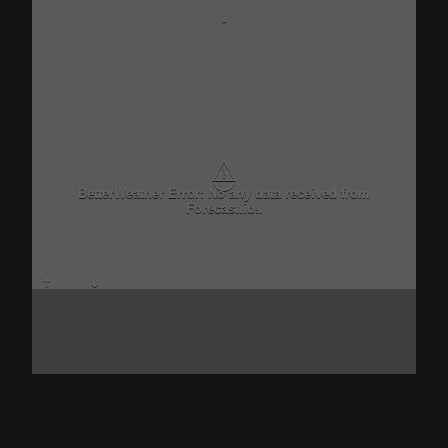
-
⚠
BetterWeather Error: No any data received from
Forecast.io!.