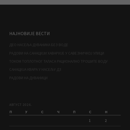
НАЈНОВИЈЕ ВЕСТИ
ДЕО НАСЕЉА ДУВАНИКА БЕЗ ВОДЕ
РАДОВИ НА САНАЦИЈИ ХАВАРИЈЕ У САВЕЗНИЧКОЈ УЛИЦИ
ТОКОМ ТОПЛОТНОГ ТАЛАСА РАЦИОНАЛНО ТРОШИТЕ ВОДУ
САНАЦИЈА КВАРА У НАСЕЉУ Д3
РАДОВИ НА ДУВАНИЦИ
АВГУСТ 2026.
П
У
С
Ч
П
С
Н
1
2