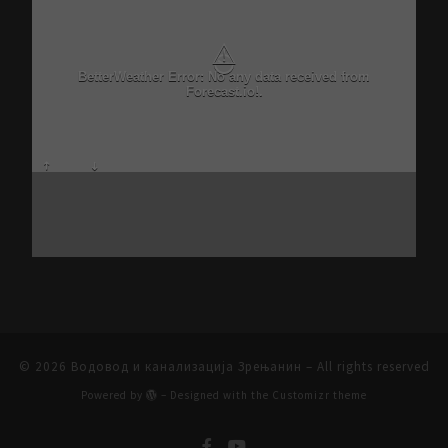
⚠
BetterWeather Error: No any data received from
Forecast.io!.
© 2026
Водовод и канализација Зрењанин
– All rights reserved
Powered by
– Designed with the
Customizr theme