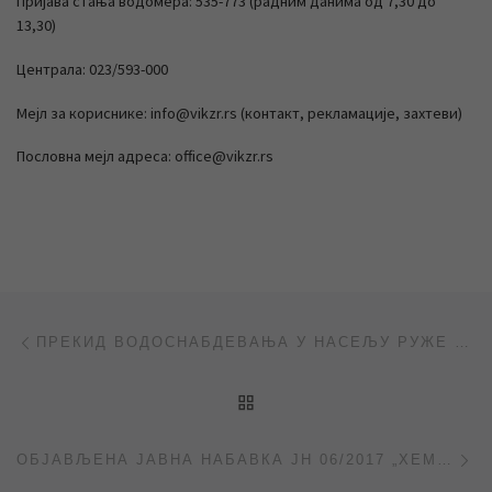
Пријава стања водомера: 535-773 (радним данима од 7,30 до
13,30)
Централа: 023/593-000
Мејл за кориснике: info@vikzr.rs (контакт, рекламације, захтеви)
Пословна мејл адреса: office@vikzr.rs
Post navigation
Previous post
ПРЕКИД ВОДОСНАБДЕВАЊА У НАСЕЉУ РУЖЕ ШУЛМАН
BACK TO POST LIST
Ne
ОБЈАВЉЕНА ЈАВНА НАБАВКА ЈН 06/2017 „ХЕМИЈСКИ МАТЕРИЈАЛ И ОПРЕМА ЗА ЛАБОРАТОРИЈУ“