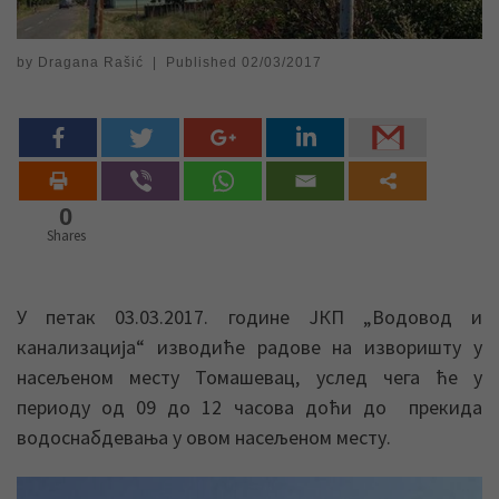
by
Dragana Rašić
|
Published
02/03/2017
0
Shares
У петак 03.03.2017. године ЈКП „Водовод и
канализација“ изводиће радове на изворишту у
насељеном месту Томашевац, услед чега ће у
периоду од 09 до 12 часова доћи до прекида
водоснабдевања у овом насељеном месту.