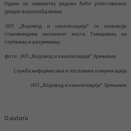
Одмах по завршетку радова биће успостављено
уредно водоснабдевање.
ЈКП „Водовод и канализација“ се захваљује
становницима насељеног места Томашевац на
стрпљењу и разумевању.
фото: ЈКП „Водовод и канализација“ Зрењанин
Служба информисања и пословних комуникација
ЈКП „Водовод и канализација“ Зрењанин
O autoru