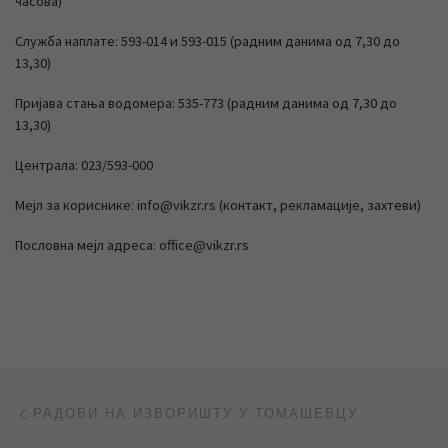
часова)
Служба наплате: 593-014 и 593-015 (радним данима од 7,30 до
13,30)
Пријава стања водомера: 535-773 (радним данима од 7,30 до
13,30)
Централа: 023/593-000
Мејл за кориснике: info@vikzr.rs (контакт, рекламације, захтеви)
Пословна мејл адреса: office@vikzr.rs
Post navigation
Previous post
РАДОВИ НА ИЗВОРИШТУ У ТОМАШЕВЦУ