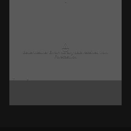
-
⚠
BetterWeather Error: No any data received from
Forecast.io!.