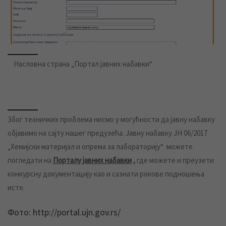
Насловна страна „Портал јавних набавки“
Због техничких проблема нисмо у могућности да јавну набавку
објавимо на сајту нашег предузећа. Јавну набавку ЈН 06/2017
„Хемијски материјал и опрема за лабораторију“ можете
погледати на
Порталу јавних набавки
,
где можете и преузети
конкурсну документацију као и сазнати рокове подношења
исте.
Фото: http://portal.ujn.gov.rs/