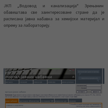
ЈКП „Водовод и канализација“ Зрењанин
обавештава све заинтересоване стране да је
расписана јавна набавка за хемијски материјал и
опрему за лабораторију.