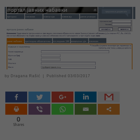
by
Dragana Rašić
|
Published
03/03/2017
0
Shares