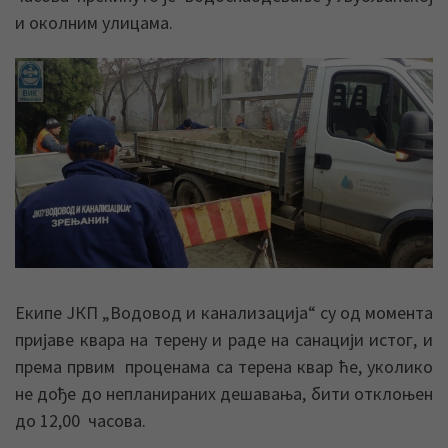
и околним улицама.
Екипе ЈКП „Водовод и канализација“ су од момента
пријаве квара на терену и раде на санацији истог, и
према првим проценама са терена квар ће, уколико
не дође до непланираних дешавања, бити отклоњен
до 12,00 часова.