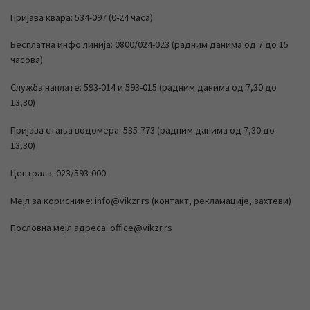
Пријава квара: 534-097 (0-24 часа)
Бесплатна инфо линија: 0800/024-023 (радним данима од 7 до 15
часова)
Служба наплате: 593-014 и 593-015 (радним данима од 7,30 до
13,30)
Пријава стања водомера: 535-773 (радним данима од 7,30 до
13,30)
Централа: 023/593-000
Мејл за кориснике: info@vikzr.rs (контакт, рекламације, захтеви)
Пословна мејл адреса: office@vikzr.rs