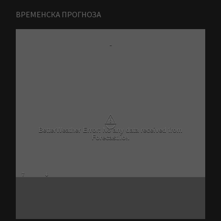
ВРЕМЕНСКА ПРОГНОЗА
-
⚠
BetterWeather Error: No any data received from
Forecast.io!.