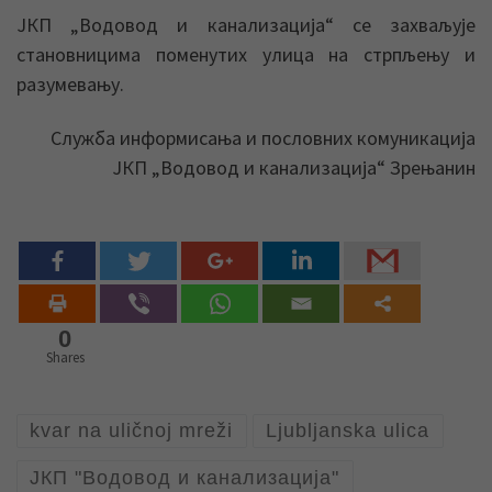
ЈКП „Водовод и канализација“ се захваљује
становницима поменутих улица на стрпљењу и
разумевању.
Служба информисања и пословних комуникација
ЈКП „Водовод и канализација“ Зрењанин
0
Shares
kvar na uličnoj mreži
Ljubljanska ulica
ЈКП "Водовод и канализација"