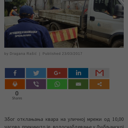
by
Dragana Rašić
|
Published
23/03/2017
0
Shares
Због отклањања квара на уличној мрежи од 10,00
часова прекинуто је водоснабдевање у Љубљанској