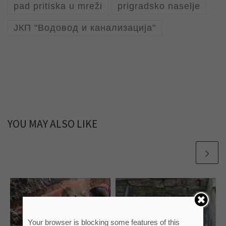
pad pritiska u mreži
prigradsko naselje
ЈКП "Водовод и канализација"
YOU MAY ALSO LIKE
Your browser is blocking some features of this