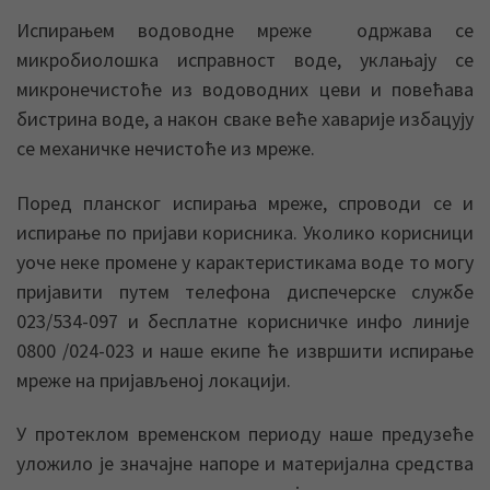
Испирањем водоводне мреже одржава се
микробиолошка исправност воде, уклањају се
микронечистоће из водоводних цеви и повећава
бистрина воде, а након сваке веће хаварије избацују
се механичке нечистоће из мреже.
Поред планског испирања мреже, спроводи се и
испирање по пријави корисника. Уколико корисници
уоче неке промене у карактеристикама воде то могу
пријавити путем телефона диспечерске службе
023/534-097 и бесплатне корисничке инфо линије
0800 /024-023 и наше екипе ће извршити испирање
мреже на пријављеној локацији.
У протеклом временском периоду наше предузеће
уложило је значајне напоре и материјална средства