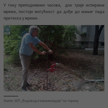
У току преподневних часова, док траје испирање
мреже, постоји могућност да дође до мањег пада
притиска у мрежи.
Eкипе ЈКП „Водовод и канализација“ на терену