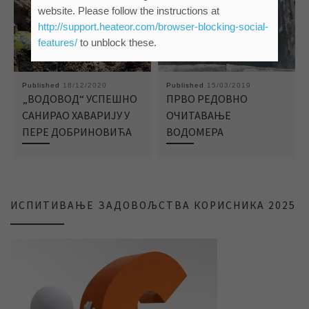
website. Please follow the instructions at
http://support.heateor.com/browser-blocking-social-
features/
to unblock these.
Published
18/12/2020
Published
15/03/2019
„ВОДОВОД“ УСПЕШНО
ПРВО РЕДОВНО
САНИРАО ХАВАРИЈУ У
ОЧИТАВАЊЕ
ПЕРЕ ДОБРИНОВИЋА
ВОДОМЕРА
ИСПИТИВАЊЕ ЗАДОВОЉСТВА КОРИСНИКА 2025