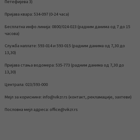
Петефијева 3)
Пријава квара: 534-097 (0-24 часа)
Бесплатна инфо линија: 0800/024-023 (радним данима од 7 до 15
часова)
Служба наплате: 593-014 и 593-015 (радним данима од 7,30 до
13,30)
Пријава стања водомера: 535-773 (радним данима од 7,30 до
13,30)
Централа: 023/593-000
Мејл за кориснике: info@vikzr.rs (контакт, рекламације, захтеви)
Пословна мејл адреса: office@vikzr.rs