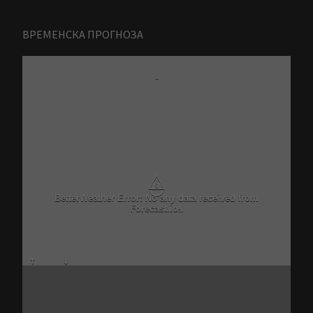
ВРЕМЕНСКА ПРОГНОЗА
-
⚠
BetterWeather Error: No any data received from
Forecast.io!.