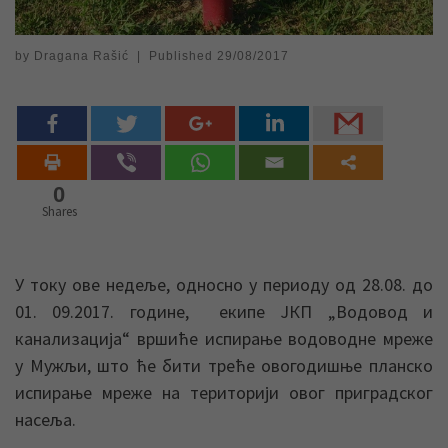
by
Dragana Rašić
|
Published
29/08/2017
0
Shares
У току ове недеље, односно у периоду од 28.08. до
01. 09.2017. године, екипе ЈКП „Водовод и
канализација“ вршиће испирање водоводне мреже
у Мужљи, што ће бити треће овогодишње планско
испирање мреже на територији овог приградског
насеља.