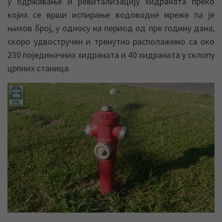
у одржавање и ревитализацију хидраната преко
којих се врши испирање водоводне мреже па је
њихов број, у односу на период од пре годину дана,
скоро удвостручен и тренутно располажемо са око
230 појединачних хидраната и 40 хидраната у склопу
црпних станица.