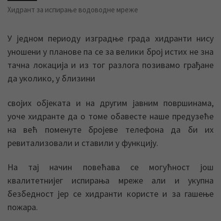
Хидрант за испирање водоводне мреже
У једном периоду изградње града хидранти нису
уношени у планове па се за велики број истих не зна
тачна локација и из тог разлога позивамо грађане
да уколико, у близини
својих објеката и на другим јавним површинама,
уоче хидранте да о томе обавесте наше предузеће
на већ поменуте бројеве телефона да би их
ревитализовали и ставили у функцију.
На тај начин повећава се могућност још
квалитетнијег испирања мреже али и укупна
безбедност јер се хидранти користе и за гашење
пожара.