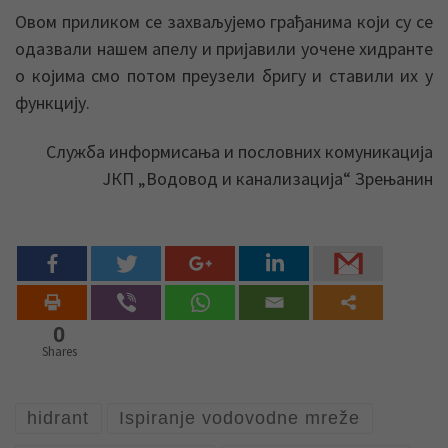
Овом приликом се захваљујемо грађанима који су се
одазвали нашем апелу и пријавили уочене хидранте
о којима смо потом преузели бригу и ставили их у
функцију.
Служба информисања и пословних комуникација
ЈКП „Водовод и канализација“ Зрењанин
0
Shares
hidrant
Ispiranje vodovodne mreže