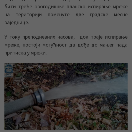
бити треће овогодишње планско испирање мреже
на територији поменуте две градске месне
заједнице.
У току преподневних часова, док траје испирање
мреже, постоји могућност да дође до мањег пада
притиска у мрежи.