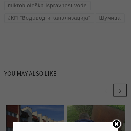
mikrobiološka ispravnost vode
ЈКП "Водовод и канализација"
Шумица
YOU MAY ALSO LIKE