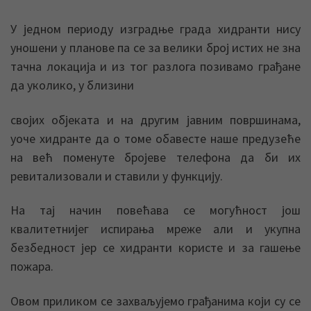
У једном периоду изградње града хидранти нису
уношени у планове па се за велики број истих не зна
тачна локација и из тог разлога позивамо грађане
да уколико, у близини
својих објеката и на другим јавним површинама,
уоче хидранте да о томе обавесте наше предузеће
на већ поменуте бројеве телефона да би их
ревитализовали и ставили у функцију.
На тај начин повећава се могућност још
квалитетнијег испирања мреже али и укупна
безбедност јер се хидранти користе и за гашење
пожара.
Овом приликом се захваљујемо грађанима који су се