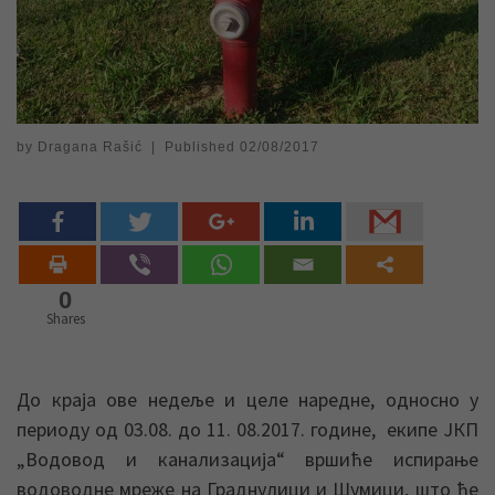
by
Dragana Rašić
|
Published
02/08/2017
0
Shares
До краја ове недеље и целе наредне, односно у
периоду од 03.08. до 11. 08.2017. године, екипе ЈКП
„Водовод и канализација“ вршиће испирање
водоводне мреже на Граднулици и Шумици, што ће