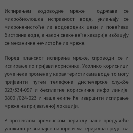
Испирањем водоводне мреже одржава се
микробиолошка исправност воде, уклањају се
микронечистоће из водоводних цеви и повећава
бистрина воде, а након сваке веће хаварије избацују
се механичке нечистоће из мреже.
Поред планског испирања мреже, спроводи се и
испирање по пријави корисника. Уколико корисници
уоче неке промене у карактеристикама воде то могу
пријавити путем телефона диспечерске службе
023/534-097 и бесплатне корисничке инфо линије
0800 /024-023 и наше екипе ће извршити испирање
мреже на пријављеној локацији.
У протеклом временском периоду наше предузеће
уложило је значајне напоре и материјална средства