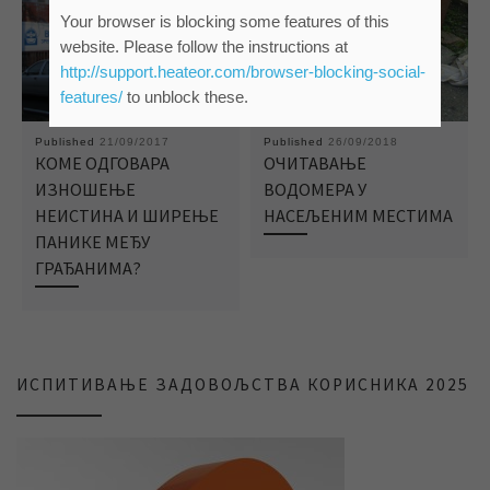
Your browser is blocking some features of this
website. Please follow the instructions at
http://support.heateor.com/browser-blocking-social-
features/
to unblock these.
Published
21/09/2017
Published
26/09/2018
КОМЕ ОДГОВАРА
ОЧИТАВАЊЕ
ИЗНОШЕЊЕ
ВОДОМЕРА У
НЕИСТИНА И ШИРЕЊЕ
НАСЕЉЕНИМ МЕСТИМА
ПАНИКЕ МЕЂУ
ГРАЂАНИМА?
ИСПИТИВАЊЕ ЗАДОВОЉСТВА КОРИСНИКА 2025