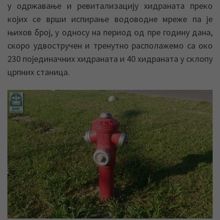
у одржавање и ревитализацију хидраната преко
којих се врши испирање водоводне мреже па је
њихов број, у односу на период од пре годину дана,
скоро удвостручен и тренутно располажемо са око
230 појединачних хидраната и 40 хидраната у склопу
црпних станица.