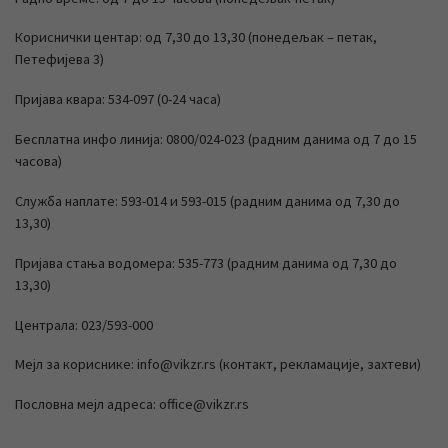
Кориснички центар: од 7,30 до 13,30 (понедељак – петак,
Петефијева 3)
Пријава квара: 534-097 (0-24 часа)
Бесплатна инфо линија: 0800/024-023 (радним данима од 7 до 15
часова)
Служба наплате: 593-014 и 593-015 (радним данима од 7,30 до
13,30)
Пријава стања водомера: 535-773 (радним данима од 7,30 до
13,30)
Централа: 023/593-000
Мејл за кориснике: info@vikzr.rs (контакт, рекламације, захтеви)
Пословна мејл адреса: office@vikzr.rs