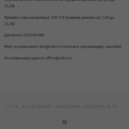
13,30)
Пријава стања водомера: 535-773 (радним данима од 7,30 до
13,30)
Централа: 023/593-000
Мејл за кориснике: info@vikzr.rs (контакт, рекламације, захтеви)
Пословна мејл адреса: office@vikzr.rs
Post navigation
Previous post
РТВ „ВОЈВОДИНА“: ЗАВРШЕНА ПРОВЕРА И ТРЕЋЕ ФАЗЕ ПРЕЧИШЋАВАЊА ВОДЕ – РЕЗУЛТАТИ АНАЛИЗЕ ВОДЕ ОДЛИЧНИ
BACK TO POST LIST