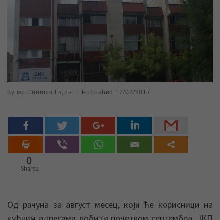
by
мр Синиша Гајин
|
Published
17/08/2017
0
Shares
Од рачуна за август месец, који ће корисници на
кућним адресама добити почетком септембра, ЈКП