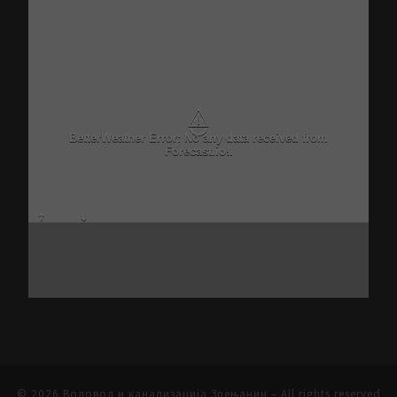
⚠
BetterWeather Error: No any data received from
Forecast.io!.
© 2026
Водовод и канализација Зрењанин
– All rights reserved