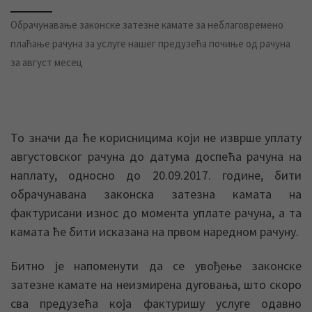
Обрачунавање законске затезне камате за неблаговремено
плаћање рачуна за услуге нашег предузећа почиње од рачуна
за август месец
То значи да ће корисницима који не изврше уплату
августовског рачуна до датума доспећа рачуна на
наплату, односно до 20.09.2017. године, бити
обрачунавана законска затезна камата на
фактурисани износ до момента уплате рачуна, а та
камата ће бити исказана на првом наредном рачуну.
Битно је напоменути да се увођење законске
затезне камате на неизмирена дуговања, што скоро
сва предузећа која фактуришу услуге одавно