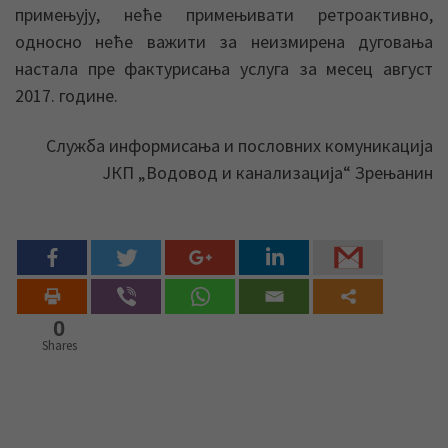
примењују, неће примењивати ретроактивно,
односно неће важити за неизмирена дуговања
настала пре фактурисања услуга за месец август
2017. године.
Служба информисања и пословних комуникација
ЈКП „Водовод и канализација“ Зрењанин
0
Shares