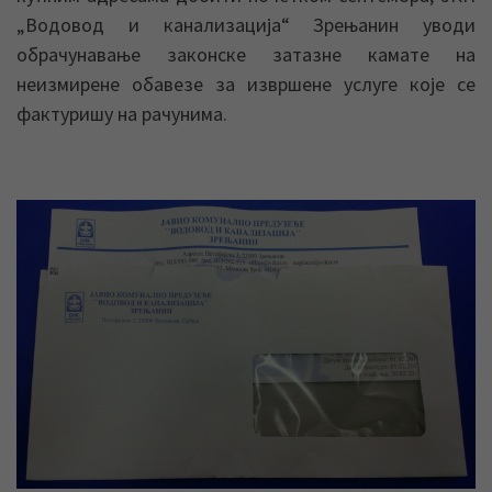
„Водовод и канализација“ Зрењанин уводи
обрачунавање законске затазне камате на
неизмирене обавезе за извршене услуге које се
фактуришу на рачунима.