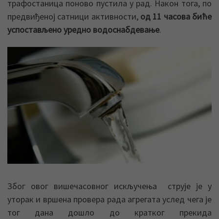
трафостаница поново пустила у рад. Након тога, по
предвиђеној сатници активности,
од 11 часова биће
успостављено уредно водоснабдевање
.
Због овог вишечасовног искључења струје је у
уторак и вршена провера рада агрегата услед чега је
тог дана дошло до кратког прекида