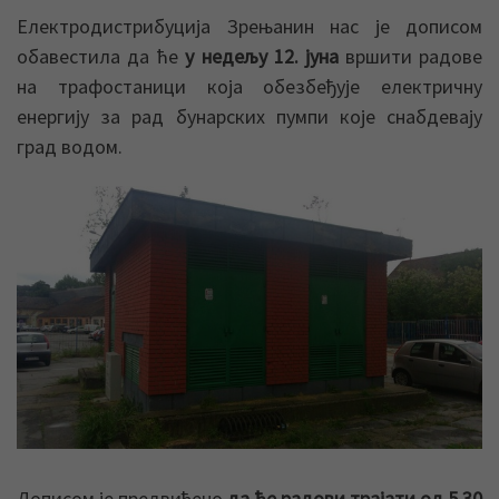
Електродистрибуција Зрењанин нас је дописом
обавестила да ће
у недељу 12. јуна
вршити радове
на трафостаници која обезбеђује електричну
енергију за рад бунарских пумпи које снабдевају
град водом.
Дописом је предвиђено
да ће радови трајати од 5,30