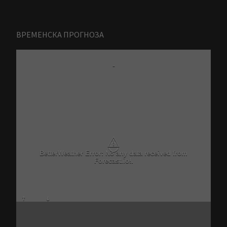
ВРЕМЕНСКА ПРОГНОЗА
-
⚠
BetterWeather Error: No any data received from
Forecast.io!.