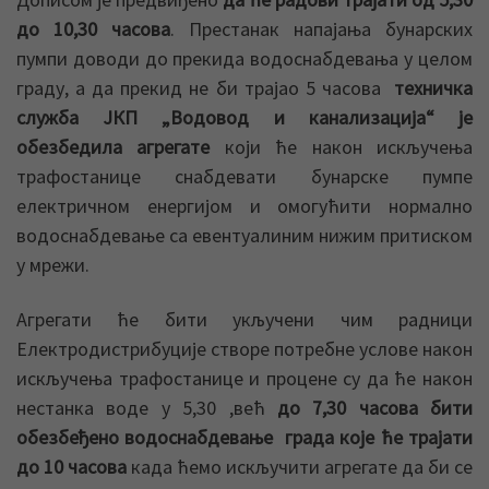
до 10,30 часова
. Престанак напајања бунарских
пумпи доводи до прекида водоснабдевања у целом
граду, а да прекид не би трајао 5 часова
техничка
служба ЈКП „Водовод и канализација“ је
обезбедила агрегате
који ће након искључења
трафостанице снабдевати бунарске пумпе
електричном енергијом и омогућити нормално
водоснабдевање са евентуалиним нижим притиском
у мрежи.
Агрегати ће бити укључени чим радници
Електродистрибуције створе потребне услове након
искључења трафостанице и процене су да ће након
нестанка воде у 5,30 ,већ
до 7,30 часова бити
обезбеђено водоснабдевање града које ће трајати
до 10 часова
када ћемо искључити агрегате да би се