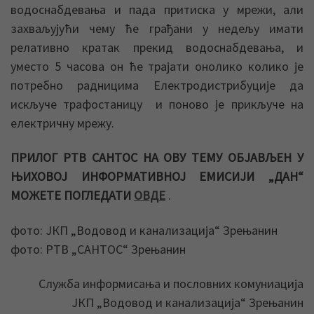
водоснабдевања и пада притиска у мрежи, али
захваљујући чему ће грађани у недељу имати
релативно кратак прекид водоснабдевања, и
уместо 5 часова он ће трајати онолико колико је
потребно радницима Електродистрибуције да
искључе трафостаницу и поново је прикључе на
електричну мрежу.
ПРИЛОГ РТВ САНТОС НА ОВУ ТЕМУ ОБЈАВЉЕН У
ЊИХОВОЈ ИНФОРМАТИВНОЈ ЕМИСИЈИ „ДАН“
МОЖЕТЕ ПОГЛЕДАТИ
ОВДЕ
.
фото: ЈКП „Водовод и канализација“ Зрењанин
фото: РТВ „САНТОС“ Зрењанин
Служба информисања и пословних комуниација
ЈКП „Водовод и канализација“ Зрењанин