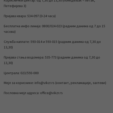
Кориснички центар: од 7,30 до 13,30 (понедељак – петак,
Петефијева 3)
Пријава квара: 534-097 (0-24 часа)
Бесплатна инфо линија: 0800/024-023 (радним данима од 7 до 15
часова)
Служба наплате: 593-014 и 593-015 (радним данима од 7,30 до
13,30)
Пријава стања водомера: 535-773 (радним данима од 7,30 до
13,30)
Централа: 023/593-000
Мејл за кориснике: info@vikzr.rs (контакт, рекламације, захтеви)
Пословна мејл адреса: office@vikzr.rs