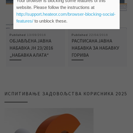
Your browser is blocking some features of this
website. Please follow the instructions at
http://support.heateor.com/browser-blocking-social-
features/
to unblock these.
Published
13/09/2016
Published
22/04/2016
ОБЈАВЉЕНА ЈАВНА
РАСПИСАНА ЈАВНА
НАБАВКА ЈН 23/2016
НАБАВКА ЗА НАБАВКУ
„НАБАВКА АЛАТА“
ГОРИВА
ИСПИТИВАЊЕ ЗАДОВОЉСТВА КОРИСНИКА 2025