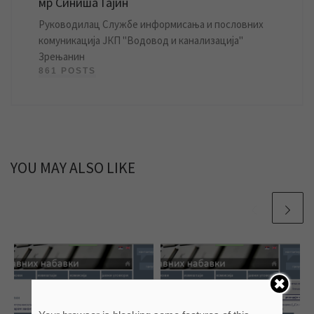
мр Синиша Гајин
Руководилац Службе информисања и пословних
комуникација ЈКП "Водовод и канализација"
Зрењанин
861 POSTS
YOU MAY ALSO LIKE