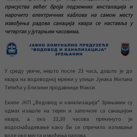
присуства већег броја подземних инсталација и
нарочито електричних каблова на самом месту
извођења радова санација квара се наставља у
четвртак у јутарњим часовима.
У среду увече, нешто после 23 часа, дошло је до
квара на водоводној мрежи у улици Јунака Милана
Тепића у близини продавнице Макси.
Екипе ЈКП „Водовод и канализација“ Зрењанин су
одмах изашле на терен и започеле са санацијом
квара, а око 23,30 часова прекинуто је
водоснабадевање како би се спречило изливање
воде око места извођења радова.