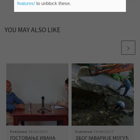
features/
to unblock these.
YOU MAY ALSO LIKE
Published
30/10/2017
Published
29/08/2017
ГОСТОВАЊЕ ИВАНА
ЗБОГ ХАВАРИЈЕ МОГУЋ