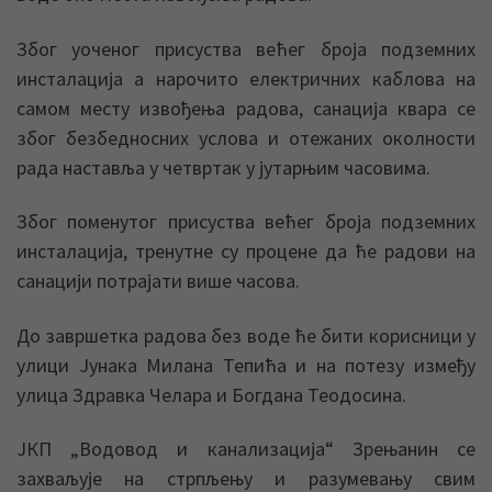
Због уоченог присуства већег броја подземних
инсталација а нарочито електричних каблова на
самом месту извођења радова, санација квара се
због безбедносних услова и отежаних околности
рада наставља у четвртак у јутарњим часовима.
Због поменутог присуства већег броја подземних
инсталација, тренутне су процене да ће радови на
санацији потрајати више часова.
До завршетка радова без воде ће бити корисници у
улици Јунака Милана Тепића и на потезу између
улица Здравка Челара и Богдана Теодосина.
ЈКП „Водовод и канализација“ Зрењанин се
захваљује на стрпљењу и разумевању свим