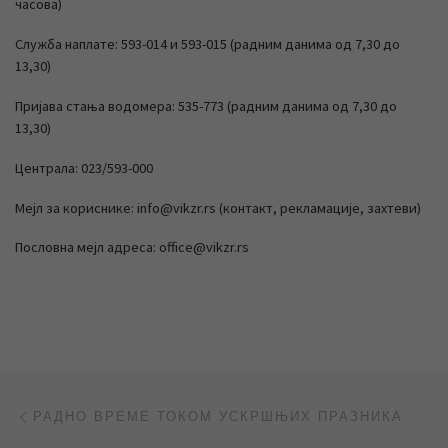
часова)
Служба наплате: 593-014 и 593-015 (радним данима од 7,30 до
13,30)
Пријава стања водомера: 535-773 (радним данима од 7,30 до
13,30)
Централа: 023/593-000
Мејл за кориснике: info@vikzr.rs (контакт, рекламације, захтеви)
Пословна мејл адреса: office@vikzr.rs
Post navigation
Previous post
РАДНО ВРЕМЕ ТОКОМ УСКРШЊИХ ПРАЗНИКА