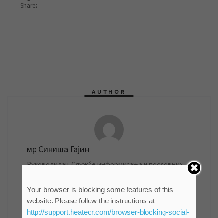
Shares
AUTHOR
мр Синиша Гајин
Руководилац Службе информисања и пословних
комуникација ЈКП "Водовод и канализација"
Зрењанин
Your browser is blocking some features of this
861 POSTS
website. Please follow the instructions at
http://support.heateor.com/browser-blocking-social-