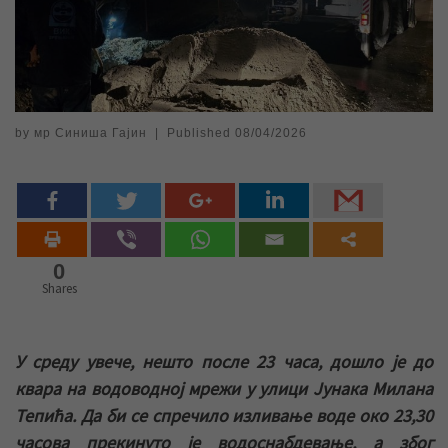
by
мр Синиша Гајин
|
Published
08/04/2026
0
Shares
У среду увече, нешто после 23 часа, дошло је до
квара на водоводној мрежи у улици Јунака Милана
Тепића. Да би се спречило изливање воде око 23,30
часова прекинуто је водоснабдевање, а због