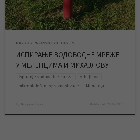
У периоду док трају радови на испирању […]
ВЕСТИ
НАЈНОВИЈЕ ВЕСТИ
ИСПИРАЊЕ ВОДОВОДНЕ МРЕЖЕ
У МЕЛЕНЦИМА И МИХАЈЛОВУ
Ispiranje vodovodne mreže
Mihajlovo
mikrobiološka ispravnost vode
Меленци
by
Dragana Rašić
Published
22/06/2017