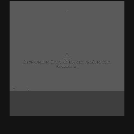
-
⚠
BetterWeather Error: No any data received from
Forecast.io!.