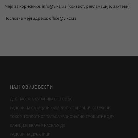
Мејл за кориснике: info@vikzr.rs (контакт, рекламације, захтеви)
Пословна мејл адреса: office@vikzr.rs
НАЈНОВИЈЕ ВЕСТИ
ДЕО НАСЕЉА ДУВАНИКА БЕЗ ВОДЕ
РАДОВИ НА САНАЦИЈИ ХАВАРИЈЕ У САВЕЗНИЧКОЈ УЛИЦИ
ТОКОМ ТОПЛОТНОГ ТАЛАСА РАЦИОНАЛНО ТРОШИТЕ ВОДУ
САНАЦИЈА КВАРА У НАСЕЉУ Д3
РАДОВИ НА ДУВАНИЦИ