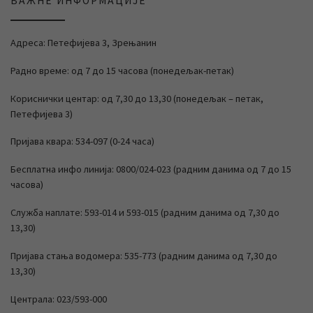
ВАЖНЕ ИНФОРМАЦИЈЕ
Адреса: Петефијева 3, Зрењанин
Радно време: од 7 до 15 часова (понедељак-петак)
Кориснички центар: од 7,30 до 13,30 (понедељак – петак,
Петефијева 3)
Пријава квара: 534-097 (0-24 часа)
Бесплатна инфо линија: 0800/024-023 (радним данима од 7 до 15
часова)
Служба наплате: 593-014 и 593-015 (радним данима од 7,30 до
13,30)
Пријава стања водомера: 535-773 (радним данима од 7,30 до
13,30)
Централа: 023/593-000