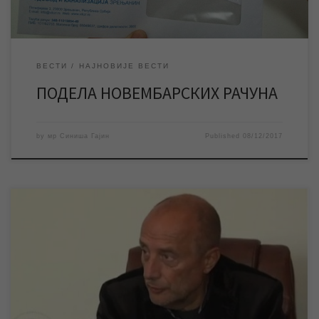
ВЕСТИ
НАЈНОВИЈЕ ВЕСТИ
ПОДЕЛА НОВЕМБАРСКИХ РАЧУНА
by
мр Синиша Гајин
Published
08/12/2017
Познати зрењанински новинар Никола Божовић интервју са
Иваном Девићем, директором ЈКП „Водовод и канализација“
Зрењанин, урадио је у кабинету директора у просторијама
предузећа. Бројне су активности предузећа у последњих
осамнаест месеци од како је, прво као вд, а потом и као
директор на његовом челу Иван Девић, али су и […]