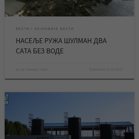
ВЕСТИ
НАЈНОВИЈЕ ВЕСТИ
НАСЕЉЕ РУЖА ШУЛМАН ДВА
САТА БЕЗ ВОДЕ
by
мр Синиша Гајин
Published
21/11/2017
Саопштење у вези данашње одлуке инвеститора о прекиду
рада постројења за пречишћавање воде које нам је
достављено од стране Ненада Обрадовића, представника
конзорцијума фирми инвеститора постројења за
пречишћавање питке воде, преносимо у целости: „Данас