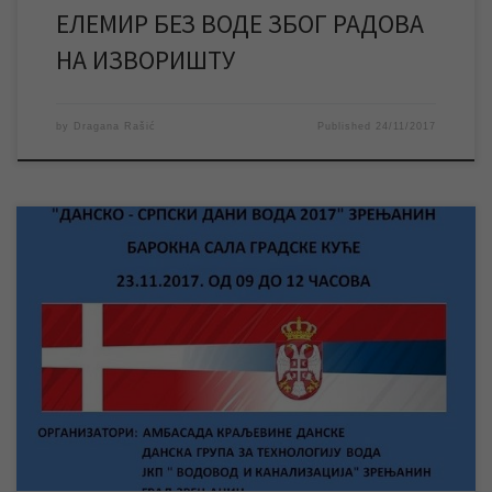
ЕЛЕМИР БЕЗ ВОДЕ ЗБОГ РАДОВА
НА ИЗВОРИШТУ
by
Dragana Rašić
Published
24/11/2017
У години када се обележава стогодишњица дипломатских
односа Данске и Србије, наш град ће бити домаћин великог и
значајног привредног скупа „ДАНСКО – СРПСКИ ДАНИ ВОДА
2017“ које заједнички организују Амбасада Краљевине Данске
и Данска група за технологију вода, а под покровитељством
ЈКП „Водовод и канализација“ Зрењанин и Града Зрењанина.
[…]