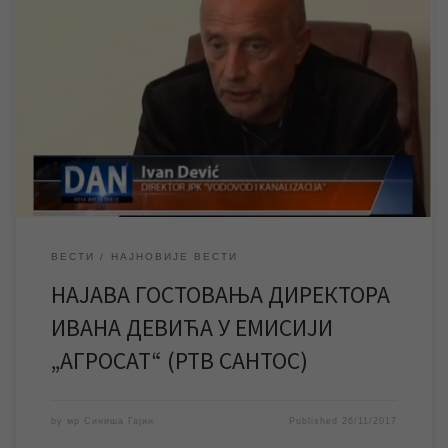
Као најава емисије „АГРОСАТ“ на РТВ „САНТОС“ у којој је
гостовао Иван Девић, директор ЈКП „Водовод и канализација“
Зрењанин, у њиховој централној информативној емисији
„ДАН“ објављен је прилог са темама које се тичу постројења
за пречишћавање воде и куповине другог дела зграде у
Петефијевој 3 где се налази седиште ЈКП […]
ВЕСТИ
НАЈНОВИЈЕ ВЕСТИ
НАЈАВА ГОСТОВАЊА ДИРЕКТОРА
ИВАНА ДЕВИЋА У ЕМИСИЈИ
„АГРОСАТ“ (РТВ САНТОС)
by
мр Синиша Гајин
Published
26/11/2017