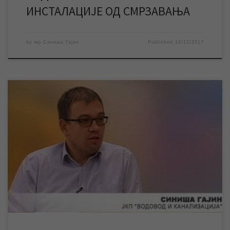
ИНСТАЛАЦИЈЕ ОД СМРЗАВАЊА
by
мр Синиша Гајин
Published
16/12/2017
У изјави за РТВ „САНТОС“ Синиша Гајин, руководилац Службе
информисања и пословних комуникација ЈКП „Водовод и
канализација“, говорио је о обрачунавању законске затезне
камате корисницима који нису на време, односно до датума
доспећа рачуна за услуге предузећа на наплату, измирили
своје обавезе према ЈКП „Водовод и канализација“. Од када је
[…]