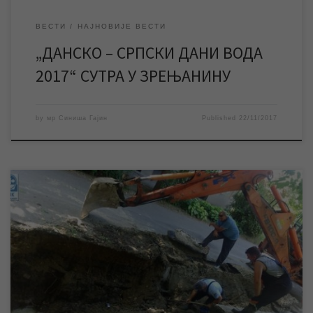
ВЕСТИ
НАЈНОВИЈЕ ВЕСТИ
„ДАНСКО – СРПСКИ ДАНИ ВОДА
2017“ СУТРА У ЗРЕЊАНИНУ
by
мр Синиша Гајин
Published
22/11/2017
Због радова на уличној водоводној мрежи насељу Ружа
Шулман ће данас 21.11.2017. у 8,30 часова бити прекинуто
водоснабдевање. Планирано је да екипе ЈКП „Водовод и
канализација“ радове заврше до 10,30 часова, након чега ће
уследити нормализација водоснабдевања у поменутом
насељу. ЈКП „Водовод и канализација“ се овом приликом
захваљује становницима Руже […]