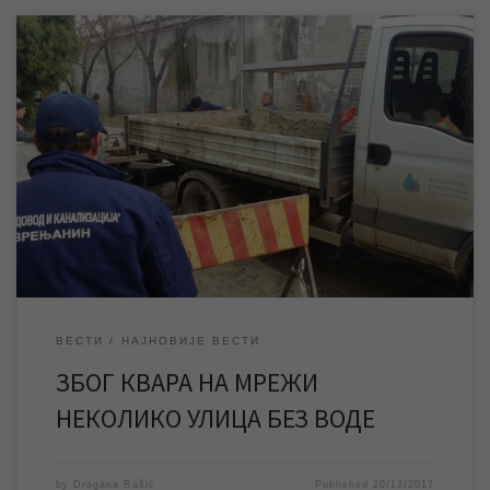
Због квара на уличној водоводној мрежи у Железничкој улици
дошло је до прекида водоснабдевања у поменутој и околним
улицама, као и у улици Бригадира Ристића. Екипе ЈКП „Водовод
и канализација“ су на терену од момента пријаве квара и раде
на отклањању истог. Према проценама са терена квар ће
бити отклоњен, […]
ВЕСТИ
НАЈНОВИЈЕ ВЕСТИ
ЗБОГ КВАРА НА МРЕЖИ
НЕКОЛИКО УЛИЦА БЕЗ ВОДЕ
by
Dragana Rašić
Published
20/12/2017