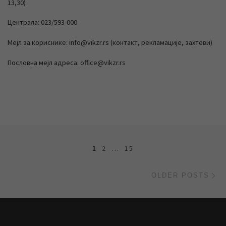
13,30)
Централа: 023/593-000
Мејл за кориснике: info@vikzr.rs (контакт, рекламације, захтеви)
Пословна мејл адреса: office@vikzr.rs
Posts navigation
1
2
…
15
Ol
OLDER POSTS