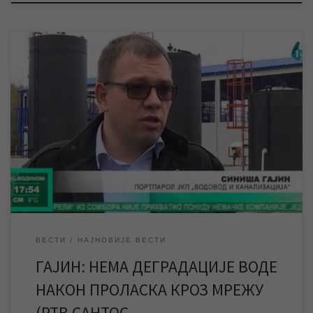
У изјави за РТВ „САНТОС“ Синиша Гајин, руководилац Службе
информисања и пословних комуникација ЈКП „Водовод и
канализација“, говорио је о одлуци инвеститора о прекиду
снабдевања града водом преко постројења за пречишћавање
воде, анализама квалитета воде у градској водоводној мрежи
које је предузеће вршило у периоду пробног рада
постројења, као и […]
ВЕСТИ
НАЈНОВИЈЕ ВЕСТИ
ГАЈИН: НЕМА ДЕГРАДАЦИЈЕ ВОДЕ
НАКОН ПРОЛАСКА КРОЗ МРЕЖУ
(РТВ САНТОС, …