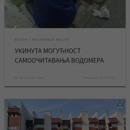
самочитача. Oдборници Скупштине града Зрењанина су на […]
ВЕСТИ
НАЈНОВИЈЕ ВЕСТИ
УКИНУТА МОГУЋНОСТ
САМООЧИТАВАЊА ВОДОМЕРА
by
мр Синиша Гајин
Published
29/12/2017
У понедељак 01.01. и у уторак 02.01.2018. године неће радити
наплатна места ЈКП „Водовод и канализација“, као ни шалтери