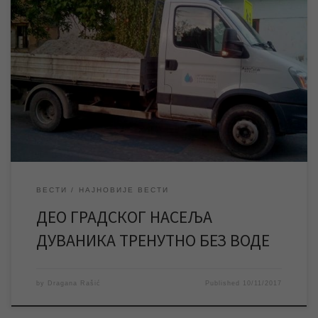
Екипе ЈКП „Водовод и канализација“ раде на санацији квара на
водоводној цеви у улици Куманoвачког одреда у градском
насељу Дуваника, због чега је у делу поменутог насеља дошло
до прекида водоснабдевања. Према проценама са терена
квар ће бити отклоњен, уколико не дође до непланираних
дешавања, до 12 часова. Након санације […]
ВЕСТИ
НАЈНОВИЈЕ ВЕСТИ
ДЕО ГРАДСКОГ НАСЕЉА
ДУВАНИКА ТРЕНУТНО БЕЗ ВОДЕ
by
Dragana Rašić
Published
10/11/2017