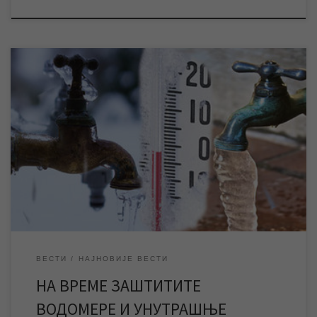
Ниске температуре могу проузроковати смрзавања и
озбиљна оштећења мерног уређаја (водомера) и унутрашњих
водоводних инсталација у објектима, и из тог разлога
подсећамо кориснике да их, због зиме која је пред нама,
благовремено и на одговарајући начин заштите. На тај начин
могу да избегну прекиде водоснабдевањa у објектима, које су
последица […]
ВЕСТИ
НАЈНОВИЈЕ ВЕСТИ
НА ВРЕМЕ ЗАШТИТИТЕ
ВОДОМЕРЕ И УНУТРАШЊЕ