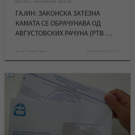
ВЕСТИ
НАЈНОВИЈЕ ВЕСТИ
ГАЈИН: ЗАКОНСКА ЗАТЕЗНА
КАМАТА СЕ ОБРАЧУНАВА ОД
АВГУСТОВСКИХ РАЧУНА (РТВ …
by
мр Синиша Гајин
Published
11/12/2017
Првог дана децембра, на адресе корисника у Зрењанину и
насељеним местима, почела је подела новембарских рачуна
за услуге нашег предузећа и планирано је да се она заврши до
уторка 12. децембра. Корисници у Ченти, Орловату,
Томашевцу и једном делу Меленаца су задужени на основу
очитаног или јављеног стања, јер је […]