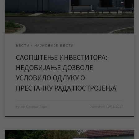
10.11. у 13 часова прекинули смо рад постројења за
пречишћавање воде, што значи да се снабдевање града […]
ВЕСТИ
НАЈНОВИЈЕ ВЕСТИ
САОПШТЕЊЕ ИНВЕСТИТОРА:
НЕДОБИЈАЊЕ ДОЗВОЛЕ
УСЛОВИЛО ОДЛУКУ О
ПРЕСТАНКУ РАДА ПОСТРОЈЕЊА
by
мр Синиша Гајин
Published
10/11/2017