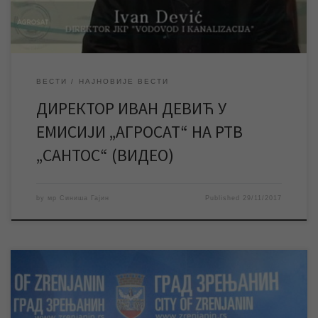
ВЕСТИ
НАЈНОВИЈЕ ВЕСТИ
ДИРЕКТОР ИВАН ДЕВИЋ У
ЕМИСИЈИ „АГРОСАТ“ НА РТВ
„САНТОС“ (ВИДЕО)
by
мр Синиша Гајин
Published
29/11/2017
У години када се обележава стогодишњица дипломатских
односа Данске и Србије, Зрењанин је био домаћин великог и