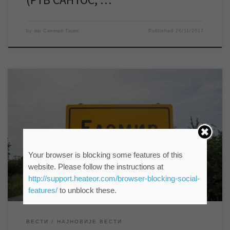
by
мр Синиша Гајин
Published
26/11/2017
Данас 24.11.2017. године ЈКП „Водовод и канализација“
изводиће радове на замени главног затварача на изворишту у
насељеном месту Елемир. Планирано је да поменути радови
трају од 8 и 30 до 12 часова и у том периоду доћи ће до
прекида водоснабдевања у целом насељеном месту. Одмах по
Your browser is blocking some features of this
завршетку радова на […]
website. Please follow the instructions at
http://support.heateor.com/browser-blocking-social-
features/
to unblock these.
ВЕСТИ
НАЈНОВИЈЕ ВЕСТИ