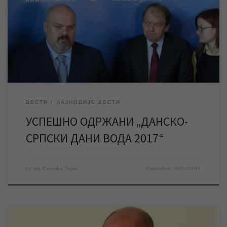
значајног привредног скупа „ДАНСКО – СРПСКИ ДАНИ ВОДА
2017“ које су заједнички организовали Амбасада Краљевине
Данске и Данска група за технологију вода, а под
покровитељством ЈКП „Водовод и канализација“ Зрењанин и
Града Зрењанина. […]
ВЕСТИ
НАЈНОВИЈЕ ВЕСТИ
УСПЕШНО ОДРЖАНИ „ДАНСКО-
СРПСКИ ДАНИ ВОДА 2017“
by
мр Синиша Гајин
Published
28/11/2017