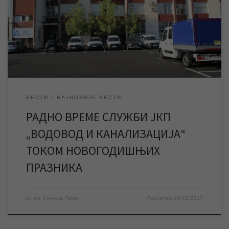
за подношење рекламација и инфо-пулт који се налазе у
приземљу зграде предузећа у Петефијевој 3. Од среде 03.
јануара сва наплатна места радиће по устаљеном радном
времену осим наплатног места у […]
ВЕСТИ
НАЈНОВИЈЕ ВЕСТИ
РАДНО ВРЕМЕ СЛУЖБИ ЈКП
„ВОДОВОД И КАНАЛИЗАЦИЈА“
ТОКОМ НОВОГОДИШЊИХ
ПРАЗНИКА
by
мр Синиша Гајин
Published
28/12/2017