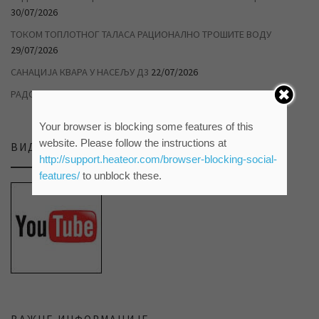
30/07/2026
ТОКОМ ТОПЛОТНОГ ТАЛАСА РАЦИОНАЛНО ТРОШИТЕ ВОДУ
29/07/2026
САНАЦИЈА КВАРА У НАСЕЉУ Д3
22/07/2026
РАДОВИ НА ДУВАНИЦИ
14/07/2026
Your browser is blocking some features of this
website. Please follow the instructions at
ВИДЕО ПРИЛОЗИ НА НАШЕМ ЈУТЈУБ КАНАЛУ
http://support.heateor.com/browser-blocking-social-
features/
to unblock these.