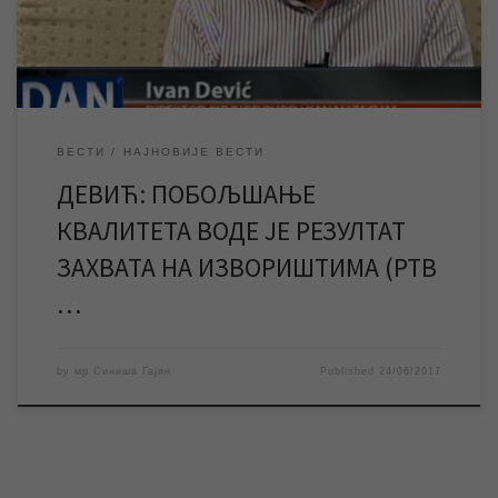
пречишћивача може очекивати у водоводној мрежи, шта […]
ВЕСТИ
НАЈНОВИЈЕ ВЕСТИ
ДЕВИЋ: ПОБОЉШАЊЕ
КВАЛИТЕТА ВОДЕ ЈЕ РЕЗУЛТАТ
ЗАХВАТА НА ИЗВОРИШТИМА (РТВ
…
by
мр Синиша Гајин
Published
24/06/2017