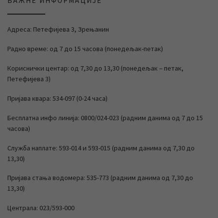
ВАЖНЕ ИНФОРМАЦИЈЕ
Адреса: Петефијева 3, Зрењанин
Радно време: од 7 до 15 часова (понедељак-петак)
Кориснички центар: од 7,30 до 13,30 (понедељак – петак,
Петефијева 3)
Пријава квара: 534-097 (0-24 часа)
Бесплатна инфо линија: 0800/024-023 (радним данима од 7 до 15
часова)
Служба наплате: 593-014 и 593-015 (радним данима од 7,30 до
13,30)
Пријава стања водомера: 535-773 (радним данима од 7,30 до
13,30)
Централа: 023/593-000