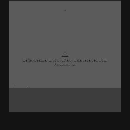
-
⚠
BetterWeather Error: No any data received from
Forecast.io!.