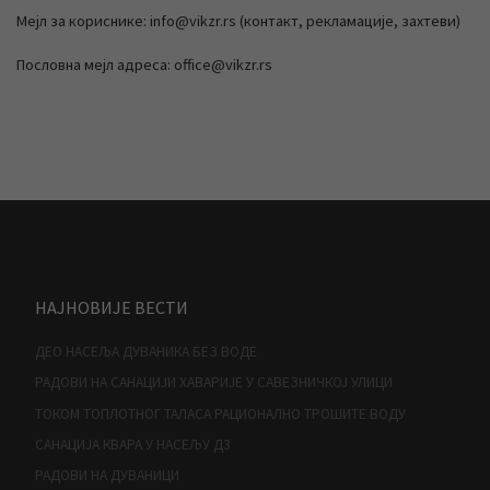
Мејл за кориснике: info@vikzr.rs (контакт, рекламације, захтеви)
Пословна мејл адреса: office@vikzr.rs
НАЈНОВИЈЕ ВЕСТИ
ДЕО НАСЕЉА ДУВАНИКА БЕЗ ВОДЕ
РАДОВИ НА САНАЦИЈИ ХАВАРИЈЕ У САВЕЗНИЧКОЈ УЛИЦИ
ТОКОМ ТОПЛОТНОГ ТАЛАСА РАЦИОНАЛНО ТРОШИТЕ ВОДУ
САНАЦИЈА КВАРА У НАСЕЉУ Д3
РАДОВИ НА ДУВАНИЦИ